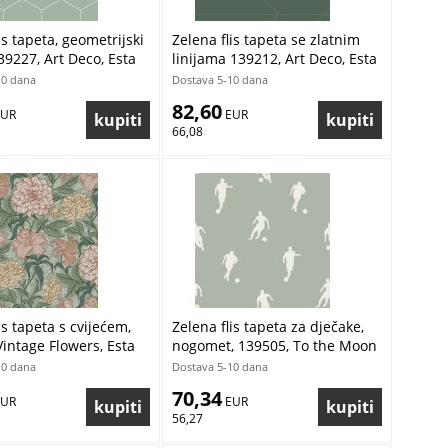
is tapeta, geometrijski
Zelena flis tapeta se zlatnim
39227, Art Deco, Esta
linijama 139212, Art Deco, Esta
10 dana
Dostava 5-10 dana
82,60
EUR
 EUR
66,08
is tapeta s cvijećem,
Zelena flis tapeta za dječake,
Vintage Flowers, Esta
nogomet, 139505, To the Moon
and Back, Esta Home
10 dana
Dostava 5-10 dana
70,34
EUR
 EUR
56,27