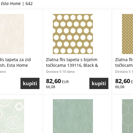
Dječje
d Esta Home
| 642
Drvo
Grafički dizajn
Imitacija materijala
Kameni
Likovi
Lišće, stabla
Moderne
Oblici
Priroda
Pruge a linije
Srca
lis tapeta za zid
Zlatna flis tapeta s bijelim
Zlatna fl
Svemir
ush, Esta Home
točkicama 139116, Black &
točkicam
Teenager
White, Esta
White, E
dana
Dostava 5-10 dana
Dostava 5-
Teksture, jednobojne
Točkice
82,60
82,60
 EUR
 
Trokuti
66,08
66,08
Vozila
Zvijezde
Šesterokuti
Životinje