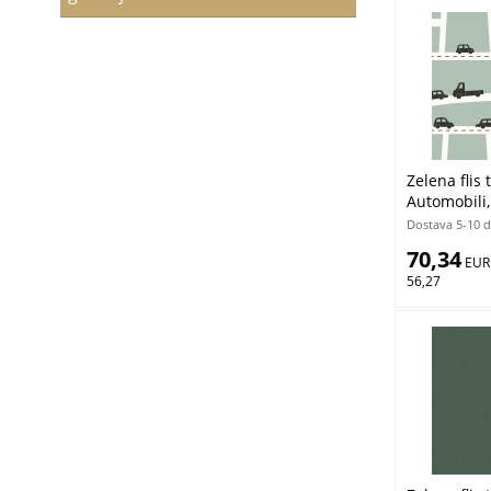
Zelena flis
Automobili,
Forest Frie
Dostava 5-10 
70,34
 EUR
56,27