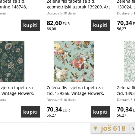
tapeta za zid,
Zelena flis tapeta za zid,
Zelena fl
kanine 148748,
geometrijski uzorak 139209, Art
139024, 
dise, Esta Home
Deco, Est
Scandi c
dana
Dostava 5-10 dana
Dostava 5-
Back, Est
82,60
70,34
 EUR
 
66,08
56,27
cvjetna tapeta za
Zelena flis cvjetna tapeta za
Zelena fl
, Vintage Flowers,
zid, 139366, Vintage Flowers,
zid, 1393
Esta Home
Esta Ho
dana
Dostava 5-10 dana
Dostava 5-
70,34
70,34
 EUR
 
56,27
56,27
▼ još 618
›