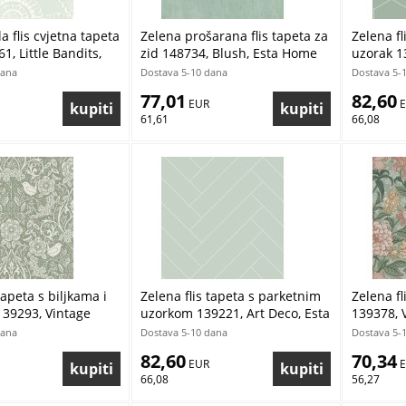
a flis cvjetna tapeta
Zelena prošarana flis tapeta za
Zelena fl
1, Little Bandits,
zid 148734, Blush, Esta Home
uzorak 1
dana
Dostava 5-10 dana
Dostava 5-
77,01
82,60
 EUR
 
61,61
66,08
tapeta s biljkama i
Zelena flis tapeta s parketnim
Zelena fl
139293, Vintage
uzorkom 139221, Art Deco, Esta
139378, 
sta Home
Home
dana
Dostava 5-10 dana
Dostava 5-
82,60
70,34
 EUR
 
66,08
56,27