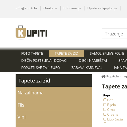
info@kupiti.hr
Omiljene
Informacije
Upute za lijepljenje
FOTO TAPETE
TAPETE ZA ZID
SAMOLJEPLJIVE FOLIJE
DJEČJA POSTELJINA I DODACI
DJEČJI NAMJEŠTAJ
SPAV
POPUSTI SVE ZA 1 EURO
ZABAVA-KARNEVAL
JANA T
Kupiti.hr
›
Ta
Tapete za zid
Tapete z
Na zalihama
Boja
Bež
Flis
Bijela
Crna
Crvena
Vinil
Ljubičasta
Narančasta