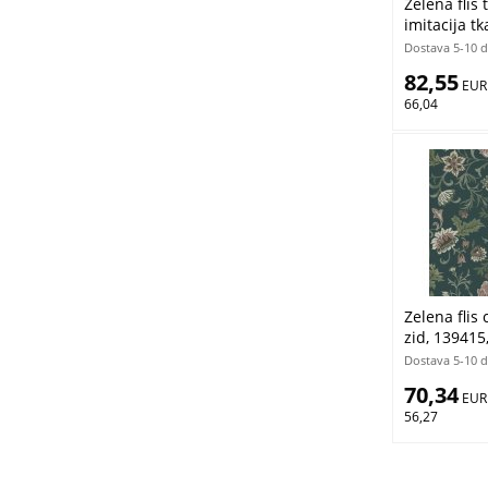
Zelena flis 
imitacija t
Blush, Para
Dostava 5-10 
82,55
 EUR
66,04
Zelena flis 
zid, 139415
Esta Home
Dostava 5-10 
70,34
 EUR
56,27