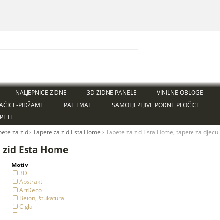
NALJEPNICE ZIDNE
3D ZIDNE PANELE
VINILNE OBLOGE
AĆICE-PIDŽAME
PAT I MAT
SAMOLJEPLJIVE PODNE PLOČICE
APETE
pete za zid
›
Tapete za zid Esta Home
›
Tapete za zid Esta Home, tapete za djecu
a zid Esta Home
Motiv
3D
Apstrakt
ArtDeco
Beton, štukatura
Cigla
Cvijeće i lišće