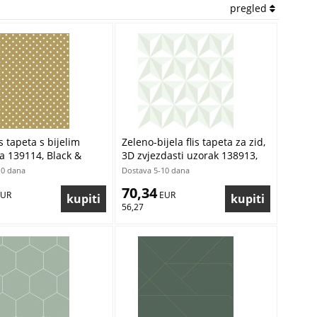
pregled
is tapeta s bijelim
Zeleno-bijela flis tapeta za zid,
a 139114, Black &
3D zvjezdasti uzorak 138913,
sta
Little Bandits, Esta
10 dana
Dostava 5-10 dana
70,34
EUR
 EUR
56,27