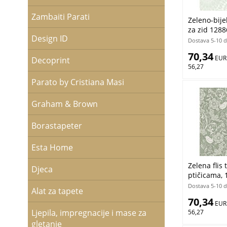
Zambaiti Parati
Zeleno-bijel
za zid 12886
Design ID
Esta
Dostava 5-10 
70,34
 EUR
Decoprint
56,27
Parato by Cristiana Masi
Graham & Brown
Borastapeter
Esta Home
Zelena flis 
Djeca
ptičicama, 
Flowers, E
Dostava 5-10 
Alat za tapete
70,34
 EUR
Ljepila, impregnacije i mase za
56,27
gletanje