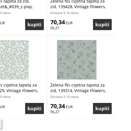
is tapeta za zid,
Zelena flis cvjetna tapeta za
Let&_#039_s play,
zid, 139428, Vintage Flowers,
ool, To the Moon and
Esta Home
10 dana
Dostava 5-10 dana
a
70,34
EUR
 EUR
56,27
is cvjetna tapeta za
Zelena flis cvjetna tapeta za
29, Vintage Flowers,
zid, 139314, Vintage Flowers,
me
Esta Home
10 dana
Dostava 5-10 dana
70,34
EUR
 EUR
56,27