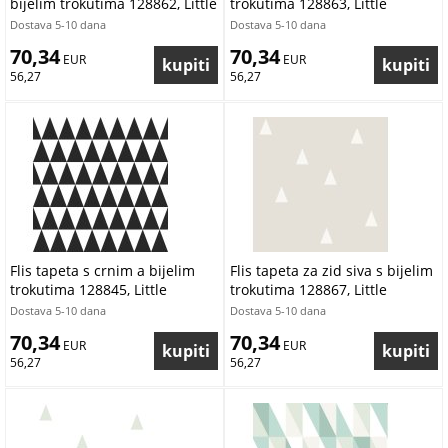
bijelim trokutima 128862, Little
trokutima 128863, Little
Bandits, Esta
Bandits, Esta
Dostava 5-10 dana
Dostava 5-10 dana
70,34
70,34
 EUR
 EUR
56,27
56,27
Flis tapeta s crnim a bijelim
Flis tapeta za zid siva s bijelim
trokutima 128845, Little
trokutima 128867, Little
Bandits, Black & White, Esta
Bandits, Esta
Dostava 5-10 dana
Dostava 5-10 dana
70,34
70,34
 EUR
 EUR
56,27
56,27