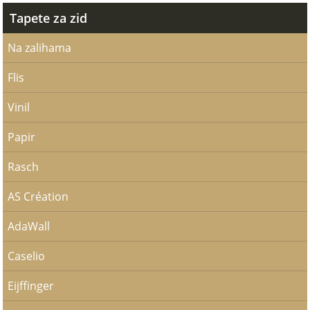
Tapete za zid
Na zalihama
Flis
Vinil
Papir
Rasch
AS Création
AdaWall
Caselio
Eijffinger