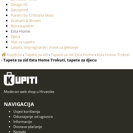
Design ID
Decoprint
Parato by Cristiana Masi
Graham & Brown
Borastapeter
Esta Home
Djeca
Alat za tapete
Ljepila, impregnacije i mase za gletanje
Kupiti.hr
›
Tapete za zid
›
Tapete za zid Esta Home
›
Esta Home Trokuti
›
Tapete za zid Esta Home Trokuti, tapete za djecu
Moderan web shop u Hrvatske
NAVIGACIJA
Uvjeti korištenja
Odustajanje od ugovora
Informacije
Dostava-plaćanje
Kontakt