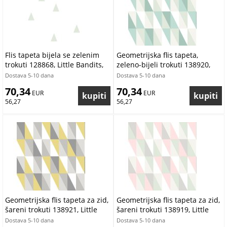
Flis tapeta bijela se zelenim
Geometrijska flis tapeta,
trokuti 128868, Little Bandits,
zeleno-bijeli trokuti 138920,
Esta
Little Bandits, Esta
Dostava 5-10 dana
Dostava 5-10 dana
70,34
70,34
 EUR
 EUR
56,27
56,27
Geometrijska flis tapeta za zid,
Geometrijska flis tapeta za zid,
šareni trokuti 138921, Little
šareni trokuti 138919, Little
Bandits, Esta
Bandits, Esta
Dostava 5-10 dana
Dostava 5-10 dana