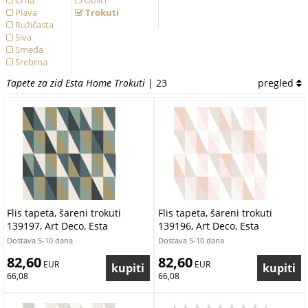
Crna
Oblici
Plava
Trokuti
Ružičasta
Siva
Smeđa
Srebrna
Tirkizna
Tapete za zid Esta Home Trokuti
| 23
pregled
Zelena
Zlatna
Žuta
Flis tapeta, šareni trokuti
Flis tapeta, šareni trokuti
139197, Art Deco, Esta
139196, Art Deco, Esta
Dostava 5-10 dana
Dostava 5-10 dana
82,60
82,60
 EUR
 EUR
66,08
66,08