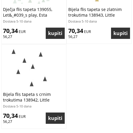
Dječja flis tapeta 139055,
Bijela flis tapeta se zlatnim
Let&_#039_s play, Esta
trokutima 138943, Little
Bandits, Black & White, Esta
Dostava 5-10 dana
Dostava 5-10 dana
70,34
70,34
 EUR
 EUR
56,27
56,27
Bijela flis tapeta s crnim
trokutima 138942, Little
Bandits, Black & White, Esta
Dostava 5-10 dana
70,34
 EUR
56,27