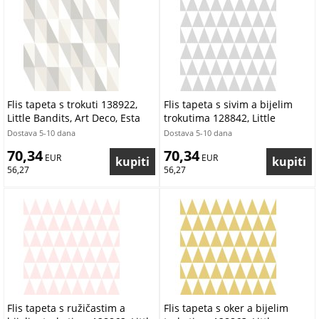
Flis tapeta s trokuti 138922,
Flis tapeta s sivim a bijelim
Little Bandits, Art Deco, Esta
trokutima 128842, Little
Bandits, Esta
Dostava 5-10 dana
Dostava 5-10 dana
70,34
70,34
 EUR
 EUR
56,27
56,27
Flis tapeta s ružičastim a
Flis tapeta s oker a bijelim