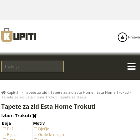
Prijava
Kupiti.hr
›
Tapete za zid
›
Tapete za zid Esta Home
›
Esta Home Trokuti
›
Tapete za zid Esta Home Trokuti, tapete za djecu
Tapete za zid Esta Home Trokuti
Izbor: Trokuti
Boja
Motiv
Bež
Dječje
Bijela
Grafički dizajn