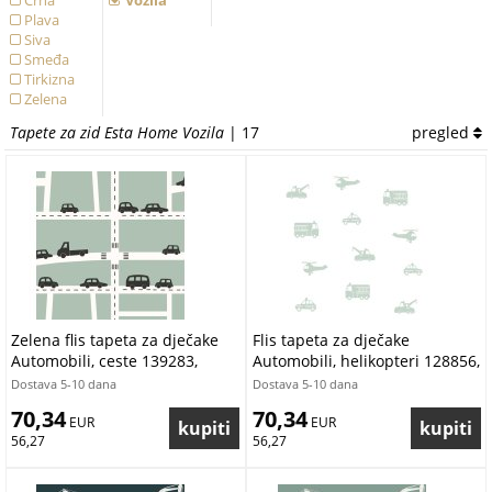
Crna
Vozila
Plava
Siva
Smeđa
Tirkizna
Zelena
Žuta
Tapete za zid Esta Home Vozila
| 17
pregled
Zelena flis tapeta za dječake
Flis tapeta za dječake
Automobili, ceste 139283,
Automobili, helikopteri 128856,
Forest Friends, Esta
Little Bandits, Esta
Dostava 5-10 dana
Dostava 5-10 dana
70,34
70,34
 EUR
 EUR
56,27
56,27