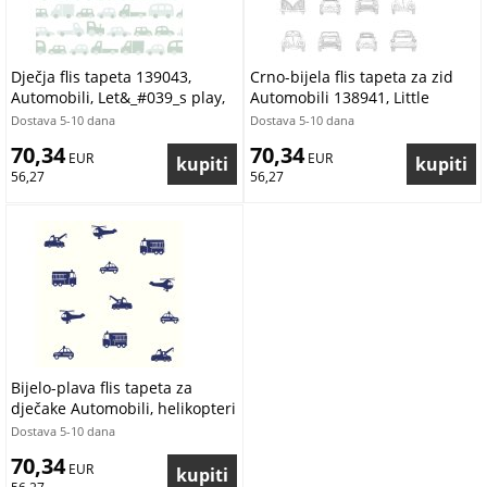
Dječja flis tapeta 139043,
Crno-bijela flis tapeta za zid
Automobili, Let&_#039_s play,
Automobili 138941, Little
Esta
Bandits, Esta
Dostava 5-10 dana
Dostava 5-10 dana
70,34
70,34
 EUR
 EUR
56,27
56,27
Bijelo-plava flis tapeta za
dječake Automobili, helikopteri
137321, Little Bandits, Esta
Dostava 5-10 dana
70,34
 EUR