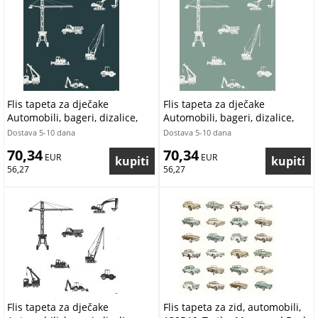
Flis tapeta za dječake
Flis tapeta za dječake
Automobili, bageri, dizalice,
Automobili, bageri, dizalice,
traktori 139265, Forest Friends,
traktori 139264, Forest Friends,
Dostava 5-10 dana
Dostava 5-10 dana
Esta
Esta
70,34
70,34
 EUR
 EUR
56,27
56,27
Flis tapeta za dječake
Flis tapeta za zid, automobili,