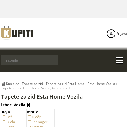
Prijava
Kupiti.hr
›
Tapete za zid
›
Tapete za zid Esta Home
›
Esta Home Vozila
›
Tapete za zid Esta Home Vozila, tapete za djecu
Tapete za zid Esta Home Vozila
Izbor: Vozila
Boja
Motiv
Bež
Dječje
Bijela
Teenager