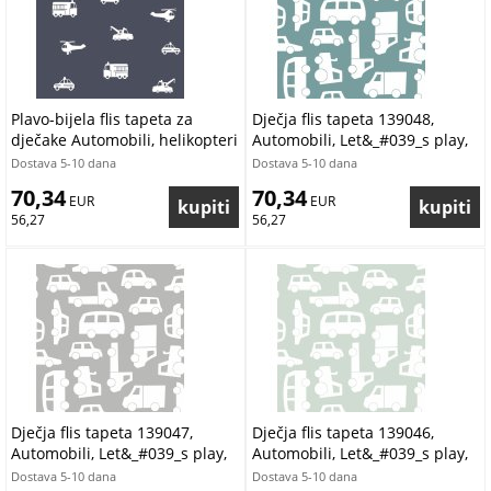
Plavo-bijela flis tapeta za
Dječja flis tapeta 139048,
dječake Automobili, helikopteri
Automobili, Let&_#039_s play,
138916, Little Bandits, Esta
Esta
Dostava 5-10 dana
Dostava 5-10 dana
70,34
70,34
 EUR
 EUR
56,27
56,27
Dječja flis tapeta 139047,
Dječja flis tapeta 139046,
Automobili, Let&_#039_s play,
Automobili, Let&_#039_s play,
Esta
Esta
Dostava 5-10 dana
Dostava 5-10 dana