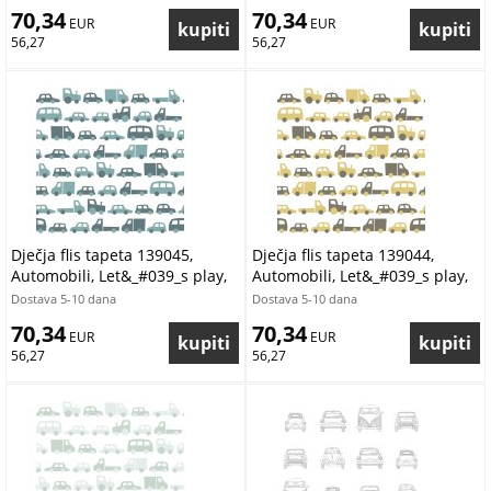
70,34
70,34
 EUR
 EUR
56,27
56,27
Dječja flis tapeta 139045,
Dječja flis tapeta 139044,
Automobili, Let&_#039_s play,
Automobili, Let&_#039_s play,
Esta
Esta
Dostava 5-10 dana
Dostava 5-10 dana
70,34
70,34
 EUR
 EUR
56,27
56,27