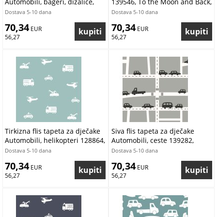
Automobili, bageri, dizalice,
139546, To the Moon and Back,
traktori 139263, Forest Friends,
Esta Home
Dostava 5-10 dana
Dostava 5-10 dana
Esta
70,34
70,34
 EUR
 EUR
56,27
56,27
Tirkizna flis tapeta za dječake
Siva flis tapeta za dječake
Automobili, helikopteri 128864,
Automobili, ceste 139282,
Little Bandits, Esta
Forest Friends, Esta
Dostava 5-10 dana
Dostava 5-10 dana
70,34
70,34
 EUR
 EUR
56,27
56,27