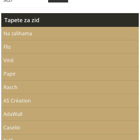
56,27
Tapete za zid
Na zalihama
Flis
Vinil
Papir
Rasch
AS Création
AdaWall
Caselio