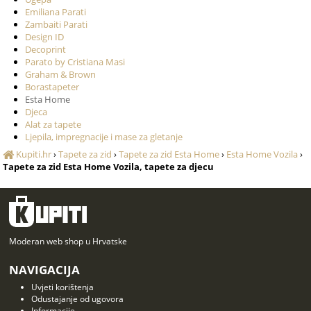
Emiliana Parati
Zambaiti Parati
Design ID
Decoprint
Parato by Cristiana Masi
Graham & Brown
Borastapeter
Esta Home
Djeca
Alat za tapete
Ljepila, impregnacije i mase za gletanje
Kupiti.hr
›
Tapete za zid
›
Tapete za zid Esta Home
›
Esta Home Vozila
›
Tapete za zid Esta Home Vozila, tapete za djecu
Moderan web shop u Hrvatske
NAVIGACIJA
Uvjeti korištenja
Odustajanje od ugovora
Informacije