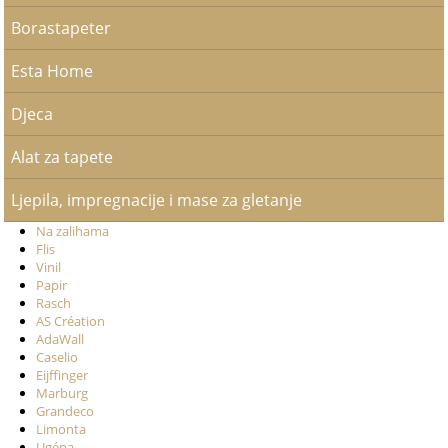
Borastapeter
Esta Home
Djeca
Alat za tapete
Ljepila, impregnacije i mase za gletanje
Na zalihama
Flis
Vinil
Papir
Rasch
AS Création
AdaWall
Caselio
Eijffinger
Marburg
Grandeco
Limonta
Ugépa