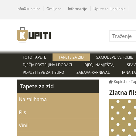
info@kupiti.hr
Omiljene
Informacije
Upute za lijepljenje
FOTO TAPETE
TAPETE ZA ZID
SAMOLJEPLJIVE FOLIJE
DJEČJA POSTELJINA I DODACI
DJEČJI NAMJEŠTAJ
SPAV
POPUSTI SVE ZA 1 EURO
ZABAVA-KARNEVAL
JANA T
Kupiti.hr
›
Ta
Tapete za zid
Zlatna fl
Na zalihama
Flis
Vinil