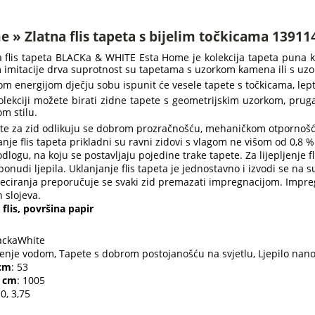
 » Zlatna flis tapeta s bijelim točkicama 139114
a flis tapeta BLACKa & WHITE Esta Home je kolekcija tapeta puna k
imitacije drva suprotnost su tapetama s uzorkom kamena ili s uzo
om energijom dječju sobu ispunit će vesele tapete s točkicama, lepti
olekciji možete birati zidne tapete s geometrijskim uzorkom, prug
m stilu.
ete za zid odlikuju se dobrom prozračnošću, mehaničkom otpornošću
anje flis tapeta prikladni su ravni zidovi s vlagom ne višom od 0,8 %. 
dlogu, na koju se postavljaju pojedine trake tapete. Za lijepljenje fli
ponudi ljepila. Uklanjanje flis tapeta je jednostavno i izvodi se na s
peciranja preporučuje se svaki zid premazati impregnacijom. Impre
h slojeva.
flis, površina papir
lackaWhite
ćenje vodom, Tapete s dobrom postojanošću na svjetlu, Ljepilo nanos
 cm
: 53
- cm
: 1005
 0, 3,75