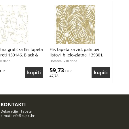
atna grafička flis tapeta
Flis tapeta za zid, palmovi
treti 139146, Black &
listovi, bijelo-zlatna, 139301,
sta
Bloom, Esta Home
10 dana
Dostava 5-10 dana
59,73
EUR
 EUR
47,78
KONTAKTI
Dekoracije i Tapete
e-mail: info@kupiti.hr