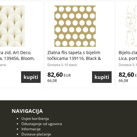
za zid, Art Deco,
Zlatna flis tapeta s bijelim
Bijelo-zl
na, 139456, Bloom,
točkicama 139116, Black &
Lica, por
White, Esta
White, E
dana
Dostava 5-10 dana
Dostava 5-
82,60
82,60
 EUR
 
66,08
66,08
NAVIGACIJA
Uvjeti korištenja
Odustajanje od ugovora
Informacije
Dostava-plaćanje