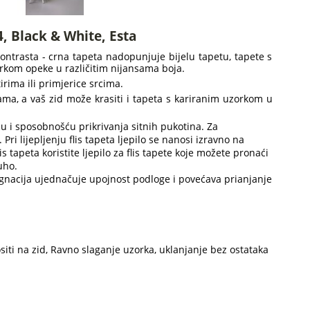
, Black & White, Esta
ontrasta - crna tapeta nadopunjuje bijelu tapetu, tapete s
rkom opeke u različitim nijansama boja.
rima ili primjerice srcima.
ama, a vaš zid može krasiti i tapeta s kariranim uzorkom u
 i sposobnošću prikrivanja sitnih pukotina. Za
Pri lijepljenju flis tapeta ljepilo se nanosi izravno na
s tapeta koristite ljepilo za flis tapete koje možete pronaći
uho.
gnacija ujednačuje upojnost podloge i povećava prianjanje
iti na zid, Ravno slaganje uzorka, uklanjanje bez ostataka