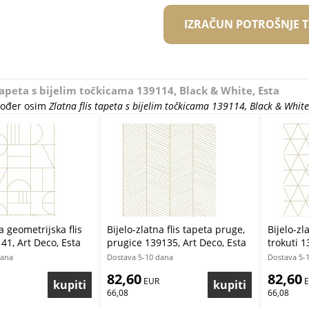
IZRAČUN POTROŠNJE 
 tapeta s bijelim točkicama 139114, Black & White, Esta
akođer osim
Zlatna flis tapeta s bijelim točkicama 139114, Black & White
a geometrijska flis
Bijelo-zlatna flis tapeta pruge,
Bijelo-zl
41, Art Deco, Esta
prugice 139135, Art Deco, Esta
trokuti 1
Esta
dana
Dostava 5-10 dana
Dostava 5-
82,60
82,60
 EUR
 
66,08
66,08