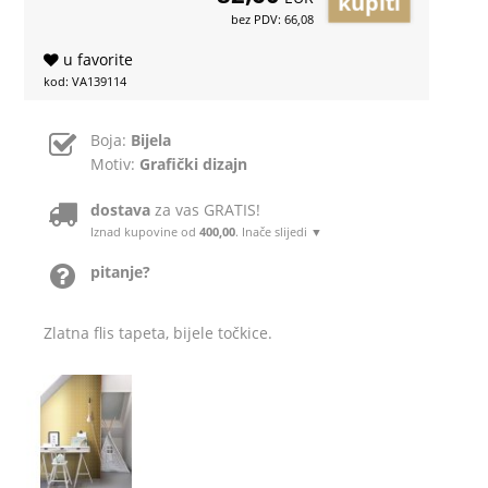
bez PDV: 66,08
u favorite
kod: VA139114
Boja:
Bijela
Motiv:
Grafički dizajn
dostava
za vas GRATIS!
Iznad kupovine od
400,00
. Inače slijedi ▼
pitanje?
Zlatna flis tapeta, bijele točkice.