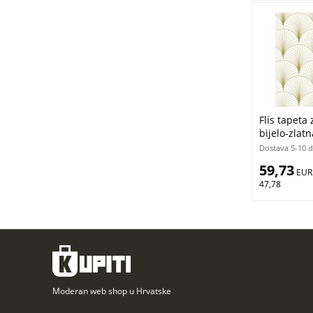
Flis tapeta 
bijelo-zlat
Esta Home
Dostava 5-10 
59,73
 EUR
47,78
Moderan web shop u Hrvatske