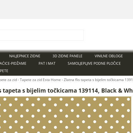
NALJEPNICE ZIDNE
3D ZIDNE PANELE
VINILNE OBLOGE
AĆICE-PIDŽAME
PAT I MAT
SAMOLJEPLJIVE PODNE PLOČICE
APETE
pete za zid
›
Tapete za zid Esta Home
›
Zlatna flis tapeta s bijelim točkicama 139
is tapeta s bijelim točkicama 139114, Black & Whi