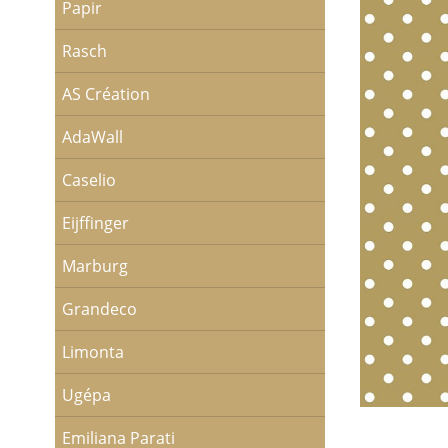
Papir
Rasch
AS Création
AdaWall
Caselio
Eijffinger
Marburg
Grandeco
Limonta
Ugépa
Emiliana Parati