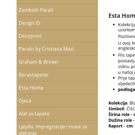
Zambaiti Parati
Esta Home
Design ID
Kolekcij
uzorkom 
Decoprint
Pozitivn
U ovoj k
englesko
Parato by Cristiana Masi
Flis tap
postavlj
Graham & Brown
zidnu po
u našoj 
Borastapeter
Prije ta
sljedeći
Esta Home
podloga 
Djeca
Kolekcija
: B
Simboli
: Čiš
Alat za tapete
Širina role -
Dužina role 
Raport - cm
:
Ljepila, impregnacije i mase za
gletanje