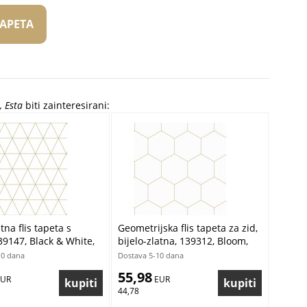
TAPETA
, Esta
biti zainteresirani:
atna flis tapeta s
Geometrijska flis tapeta za zid,
39147, Black & White,
bijelo-zlatna, 139312, Bloom,
Esta Home
10 dana
Dostava 5-10 dana
55,98
EUR
 EUR
44,78