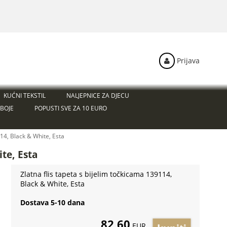
Prijava
KUĆNI TEKSTIL
NALJEPNICE ZA DJECU
BOJE
POPUSTI SVE ZA 10 EURO
114, Black & White, Esta
te, Esta
Zlatna flis tapeta s bijelim točkicama 139114,
Black & White, Esta
Dostava 5-10 dana
82,60
EUR