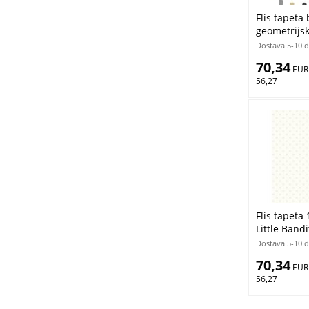
Flis tapeta 
geometrijsk
Forest Frie
Dostava 5-10 
70,34
 EUR
56,27
Flis tapeta 
Little Bandi
Dostava 5-10 
70,34
 EUR
56,27