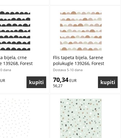
ta bijela, crne
Flis tapeta bijela, šarene
e 139268, Forest
polukugle 139266, Forest
Esta
Friends, Esta
10 dana
Dostava 5-10 dana
70,34
EUR
 EUR
56,27