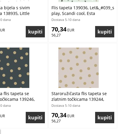
ta bijela s sivim
Flis tapeta 139036, Let&_#039_s
 138935, Little
play, Scandi cool, Esta
Esta
10 dana
Dostava 5-10 dana
70,34
EUR
 EUR
56,27
a flis tapeta se
Staroružičasta flis tapeta se
točkicama 139246,
zlatnim točkicama 139244,
iends, Esta
Forest Friends, Esta
10 dana
Dostava 5-10 dana
70,34
EUR
 EUR
56,27