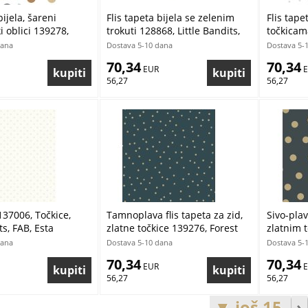
bijela, šareni
Flis tapeta bijela se zelenim
Flis tape
i oblici 139278,
trokuti 128868, Little Bandits,
točkicama
nds, Esta
Esta
Bandits, 
dana
Dostava 5-10 dana
Dostava 5-
70,34
70,34
 EUR
 
56,27
56,27
137006, Točkice,
Tamnoplava flis tapeta za zid,
Sivo-plav
ts, FAB, Esta
zlatne točkice 139276, Forest
zlatnim 
Friends, Esta
Forest Fr
dana
Dostava 5-10 dana
Dostava 5-
70,34
70,34
 EUR
 
56,27
56,27
▼ još 15
›