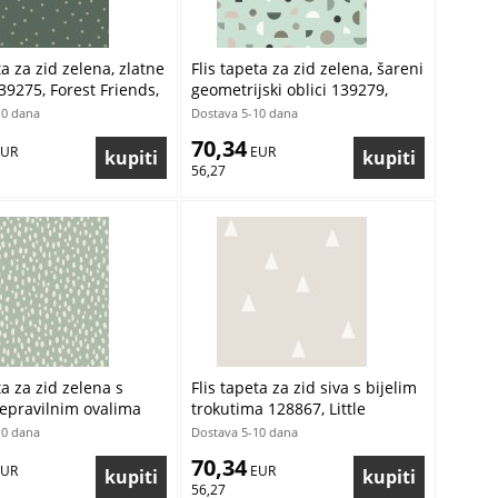
ta za zid zelena, zlatne
Flis tapeta za zid zelena, šareni
39275, Forest Friends,
geometrijski oblici 139279,
Forest Friends, Esta
10 dana
Dostava 5-10 dana
70,34
EUR
 EUR
56,27
ta za zid zelena s
Flis tapeta za zid siva s bijelim
nepravilnim ovalima
trokutima 128867, Little
orest Friends, Esta
Bandits, Esta
10 dana
Dostava 5-10 dana
70,34
EUR
 EUR
56,27