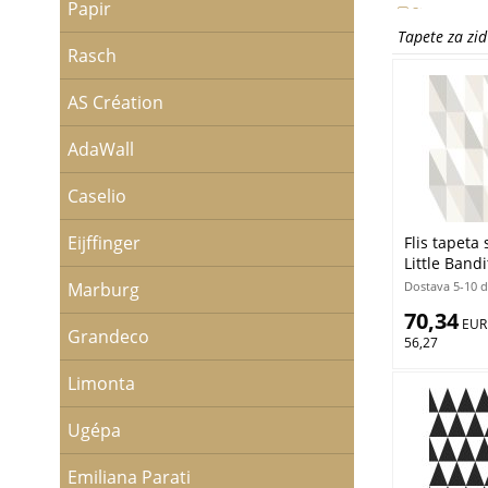
Papir
Siva
Smeđa
Tapete za zi
Srebrna
Rasch
Tirkizna
Zelena
AS Création
Zlatna
Žuta
AdaWall
Caselio
Eijffinger
Flis tapeta 
Little Bandi
Dostava 5-10 
Marburg
70,34
 EUR
Grandeco
56,27
Limonta
Ugépa
Emiliana Parati