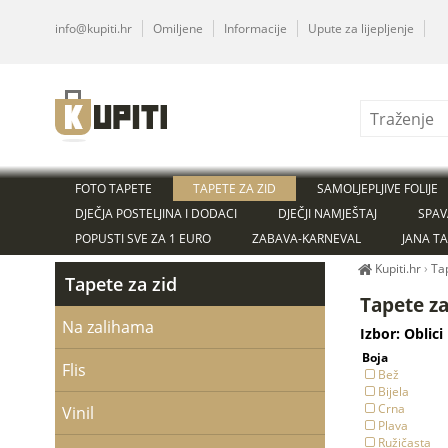
info@kupiti.hr
Omiljene
Informacije
Upute za lijepljenje
FOTO TAPETE
TAPETE ZA ZID
SAMOLJEPLJIVE FOLIJE
DJEČJA POSTELJINA I DODACI
DJEČJI NAMJEŠTAJ
SPAV
POPUSTI SVE ZA 1 EURO
ZABAVA-KARNEVAL
JANA T
Kupiti.hr
›
Ta
Tapete za zid
Tapete za
Na zalihama
Izbor: Oblici
Boja
Flis
Bež
Bijela
Crna
Vinil
Plava
Ružičasta