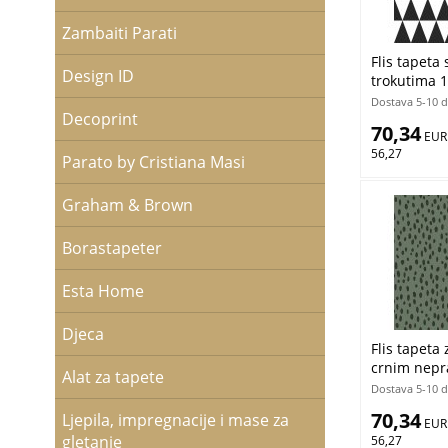
Zambaiti Parati
Flis tapeta 
Design ID
trokutima 1
Bandits, Bl
Dostava 5-10 
Decoprint
70,34
 EUR
56,27
Parato by Cristiana Masi
Graham & Brown
Borastapeter
Esta Home
Djeca
Flis tapeta 
crnim nepr
Alat za tapete
139258, For
Dostava 5-10 
70,34
Ljepila, impregnacije i mase za
 EUR
gletanje
56,27