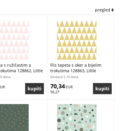
pregled
ta s ružičastim a
Flis tapeta s oker a bijelim
rokutima 128862, Little
trokutima 128863, Little
Esta
Bandits, Esta
10 dana
Dostava 5-10 dana
70,34
EUR
 EUR
56,27