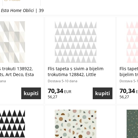
d Esta Home Oblici
| 39
s trokuti 138922,
Flis tapeta s sivim a bijelim
Flis tape
ts, Art Deco, Esta
trokutima 128842, Little
bijelim t
Bandits, Esta
Bandits, 
dana
Dostava 5-10 dana
Dostava 5-
70,34
70,34
 EUR
 
56,27
56,27