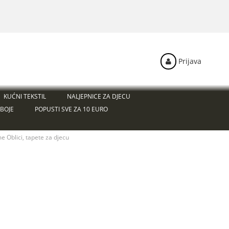
Prijava
KUĆNI TEKSTIL
NALJEPNICE ZA DJECU
BOJE
POPUSTI SVE ZA 10 EURO
e Oblici, tapete za djecu