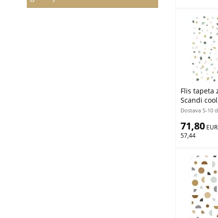
Flis tapeta 
Scandi cool
Dostava 5-10 
71,80
 EUR
57,44