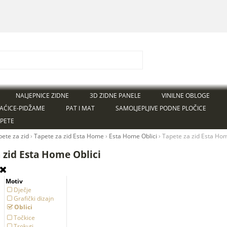
NALJEPNICE ZIDNE
3D ZIDNE PANELE
VINILNE OBLOGE
AĆICE-PIDŽAME
PAT I MAT
SAMOLJEPLJIVE PODNE PLOČICE
APETE
pete za zid
›
Tapete za zid Esta Home
›
Esta Home Oblici
›
Tapete za zid Esta Hom
 zid Esta Home Oblici
Motiv
Dječje
Grafički dizajn
Oblici
Točkice
Trokuti