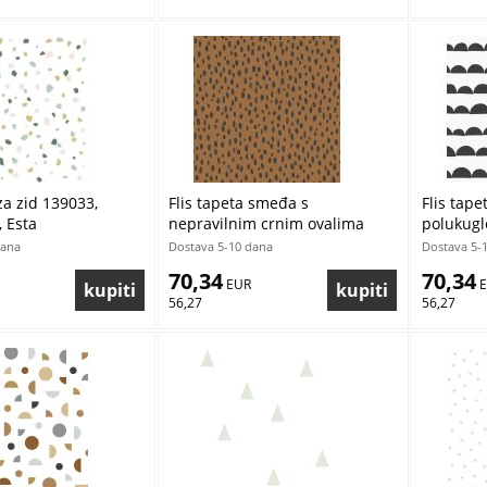
za zid 139033,
Flis tapeta smeđa s
Flis tape
, Esta
nepravilnim crnim ovalima
polukugl
139257, Forest Friends, Esta
Friends, 
dana
Dostava 5-10 dana
Dostava 5-
70,34
70,34
 EUR
 
56,27
56,27