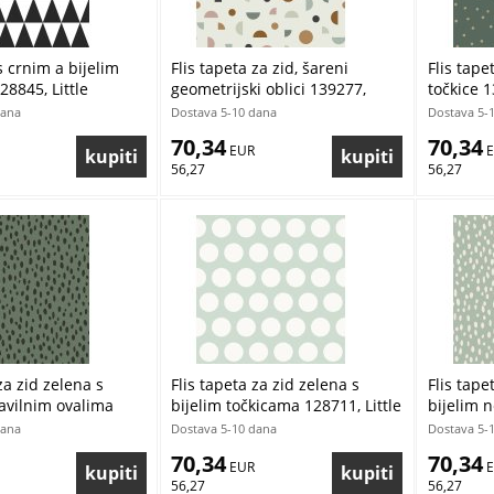
s crnim a bijelim
Flis tapeta za zid, šareni
Flis tape
28845, Little
geometrijski oblici 139277,
točkice 1
ack & White, Esta
Forest Friends, Esta
Esta
dana
Dostava 5-10 dana
Dostava 5-
70,34
70,34
 EUR
 
56,27
56,27
za zid zelena s
Flis tapeta za zid zelena s
Flis tape
avilnim ovalima
bijelim točkicama 128711, Little
bijelim 
est Friends, Esta
Bandits, Esta
139256, F
dana
Dostava 5-10 dana
Dostava 5-
70,34
70,34
 EUR
 
56,27
56,27