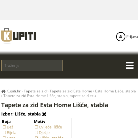
Prijava
Kupiti.hr
›
Tapete za zid
›
Tapete za zid Esta Home
›
Esta Home Lišće, stabla
›
Tapete za zid Esta Home Lišće, stabla, tapete za djecu
Tapete za zid Esta Home Lišće, stabla
Izbor: Lišće, stabla
Boja
Motiv
Bež
Cvijeće i lišće
Bijela
Dječje