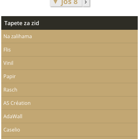
▼ još 8
›
Tapete za zid
Na zalihama
Flis
Vinil
Papir
Rasch
AS Création
AdaWall
Caselio