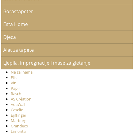
Borastapeter
Esta Home
Djeca
Alat za tapete
Ljepila, impregnacije i mase za gletanje
Na zalihama
Flis
Vinil
Papir
Rasch
AS Création
AdaWall
Caselio
Eijffinger
Marburg
Grandeco
Limonta