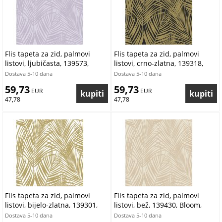
Flis tapeta za zid, palmovi
Flis tapeta za zid, palmovi
listovi, ljubičasta, 139573,
listovi, crno-zlatna, 139318,
Bloom, Esta Home
Bloom, Esta Home
Dostava 5-10 dana
Dostava 5-10 dana
59,73
59,73
 EUR
 EUR
47,78
47,78
Flis tapeta za zid, palmovi
Flis tapeta za zid, palmovi
listovi, bijelo-zlatna, 139301,
listovi, bež, 139430, Bloom,
Bloom, Esta Home
Esta Home
Dostava 5-10 dana
Dostava 5-10 dana