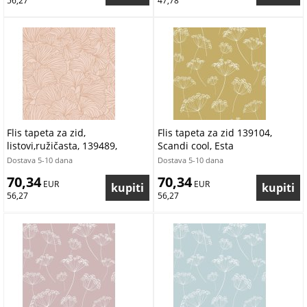
56,27
47,78
Flis tapeta za zid,
Flis tapeta za zid 139104,
listovi,ružičasta, 139489,
Scandi cool, Esta
Bloom, To the Moon and Back,
Dostava 5-10 dana
Dostava 5-10 dana
Esta Home
70,34
70,34
 EUR
 EUR
56,27
56,27