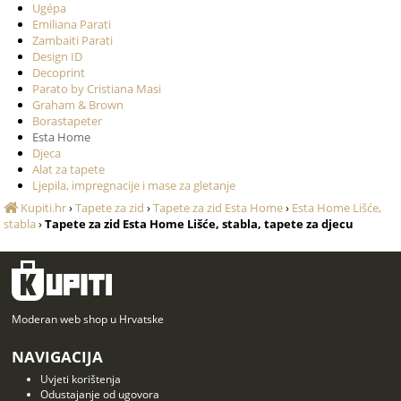
Ugépa
Emiliana Parati
Zambaiti Parati
Design ID
Decoprint
Parato by Cristiana Masi
Graham & Brown
Borastapeter
Esta Home
Djeca
Alat za tapete
Ljepila, impregnacije i mase za gletanje
Kupiti.hr
›
Tapete za zid
›
Tapete za zid Esta Home
›
Esta Home Lišće,
stabla
›
Tapete za zid Esta Home Lišće, stabla, tapete za djecu
Moderan web shop u Hrvatske
NAVIGACIJA
Uvjeti korištenja
Odustajanje od ugovora