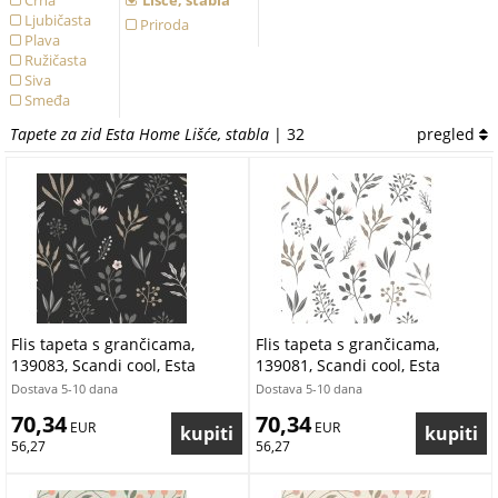
Crna
Lišće, stabla
Ljubičasta
Priroda
Plava
Ružičasta
Siva
Smeđa
Tirkizna
Tapete za zid Esta Home Lišće, stabla
| 32
pregled
Zelena
Zlatna
Žuta
Flis tapeta s grančicama,
Flis tapeta s grančicama,
139083, Scandi cool, Esta
139081, Scandi cool, Esta
Dostava 5-10 dana
Dostava 5-10 dana
70,34
70,34
 EUR
 EUR
56,27
56,27