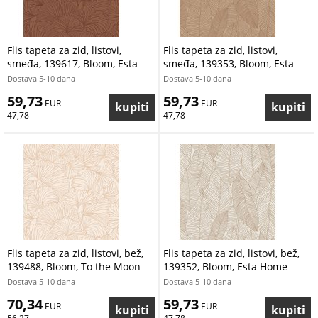
Flis tapeta za zid, listovi,
Flis tapeta za zid, listovi,
smeđa, 139617, Bloom, Esta
smeđa, 139353, Bloom, Esta
Home
Home
Dostava 5-10 dana
Dostava 5-10 dana
59,73
59,73
 EUR
 EUR
47,78
47,78
Flis tapeta za zid, listovi, bež,
Flis tapeta za zid, listovi, bež,
139488, Bloom, To the Moon
139352, Bloom, Esta Home
and Back, Esta Home
Dostava 5-10 dana
Dostava 5-10 dana
70,34
59,73
 EUR
 EUR