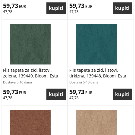
59,73
59,73
 EUR
 EUR
47,78
47,78
Flis tapeta za zid, listovi,
Flis tapeta za zid, listovi,
zelena, 139449, Bloom, Esta
tirkizna, 139448, Bloom, Esta
Home
Home
Dostava 5-10 dana
Dostava 5-10 dana
59,73
59,73
 EUR
 EUR
47,78
47,78