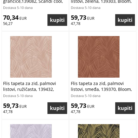
grančice,139082, Scandi cool,
listovi, zelena, 139303, Bloom,
Esta
Esta Home
Dostava 5-10 dana
Dostava 5-10 dana
70,34
59,73
 EUR
 EUR
56,27
47,78
Flis tapeta za zid, palmovi
Flis tapeta za zid, palmovi
listovi, ružičasta, 139432,
listovi, smeđa, 139370, Bloom,
Bloom, Esta Home
Esta Home
Dostava 5-10 dana
Dostava 5-10 dana
59,73
59,73
 EUR
 EUR
47,78
47,78