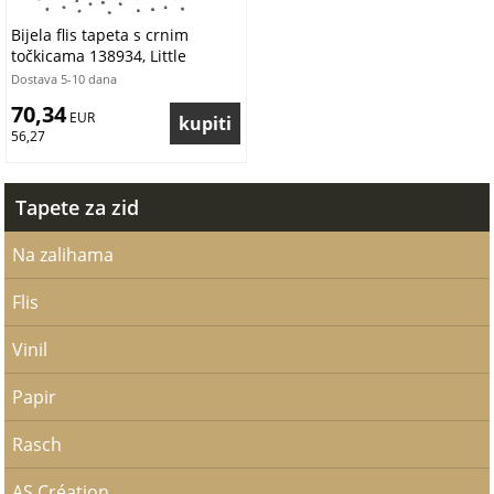
Bijela flis tapeta s crnim
točkicama 138934, Little
Bandits, Black & White, Esta
Dostava 5-10 dana
70,34
 EUR
56,27
Tapete za zid
Na zalihama
Flis
Vinil
Papir
Rasch
AS Création