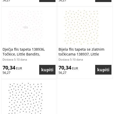
56,27
56,27
Dječja flis tapeta 138936,
Bijela flis tapeta se zlatnim
Točkice, Little Bandits,
točkicama 138937, Little
Let&_#039_s play, Esta
Bandits, Black & White, Esta
Dostava 5-10 dana
Dostava 5-10 dana
70,34
70,34
 EUR
 EUR
56,27
56,27