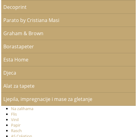
Decoprint
Parato by Cristiana Masi
Graham & Brown
Borastapeter
Esta Home
Djeca
Alat za tapete
Ljepila, impregnacije i mase za gletanje
Na zalihama
Flis
Vinil
Papir
Rasch
AS Création