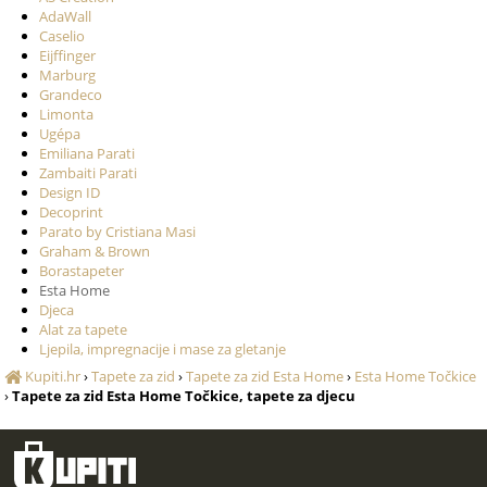
AdaWall
Caselio
Eijffinger
Marburg
Grandeco
Limonta
Ugépa
Emiliana Parati
Zambaiti Parati
Design ID
Decoprint
Parato by Cristiana Masi
Graham & Brown
Borastapeter
Esta Home
Djeca
Alat za tapete
Ljepila, impregnacije i mase za gletanje
Kupiti.hr
›
Tapete za zid
›
Tapete za zid Esta Home
›
Esta Home Točkice
›
Tapete za zid Esta Home Točkice, tapete za djecu