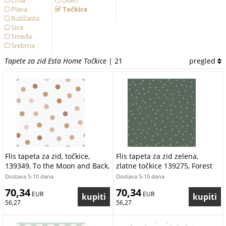
Crna
Oblici
Plava
Točkice
Ružičasta
Siva
Smeđa
Srebrna
Tirkizna
Tapete za zid Esta Home Točkice
| 21
pregled
Zelena
Zlatna
Žuta
Flis tapeta za zid, točkice,
Flis tapeta za zid zelena,
139349, To the Moon and Back,
zlatne točkice 139275, Forest
Esta Home
Friends, Esta
Dostava 5-10 dana
Dostava 5-10 dana
70,34
70,34
 EUR
 EUR
56,27
56,27