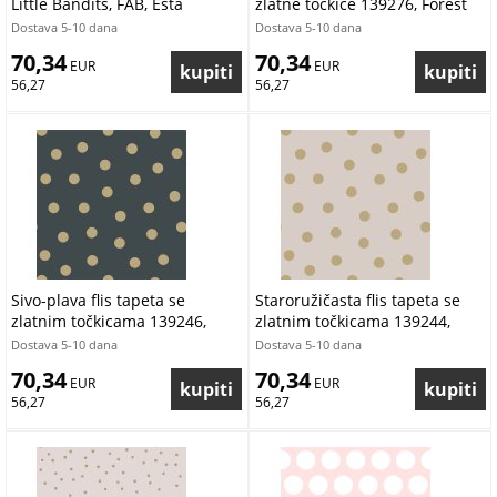
Little Bandits, FAB, Esta
zlatne točkice 139276, Forest
Friends, Esta
Dostava 5-10 dana
Dostava 5-10 dana
70,34
70,34
 EUR
 EUR
56,27
56,27
Sivo-plava flis tapeta se
Staroružičasta flis tapeta se
zlatnim točkicama 139246,
zlatnim točkicama 139244,
Forest Friends, Esta
Forest Friends, Esta
Dostava 5-10 dana
Dostava 5-10 dana
70,34
70,34
 EUR
 EUR
56,27
56,27