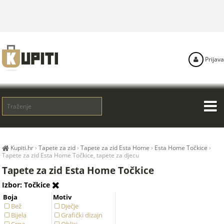
Prijava
Kupiti.hr
›
Tapete za zid
›
Tapete za zid Esta Home
›
Esta Home Točkice
›
Tapete za zid Esta Home Točkice, tapete za djecu
Tapete za zid Esta Home Točkice
Izbor: Točkice
Boja
Motiv
Bež
Dječje
Bijela
Grafički dizajn