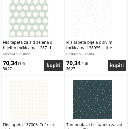
Flis tapeta za zid zelena s
Flis tapeta bijela s sivim
bijelim točkicama 128711,
točkicama 138935, Little
Little Bandits, Esta
Bandits, Esta
Dostava 5-10 dana
Dostava 5-10 dana
70,34
70,34
 EUR
 EUR
56,27
56,27
Flis tapeta 137006, Točkice,
Tamnoplava flis tapeta za zid,