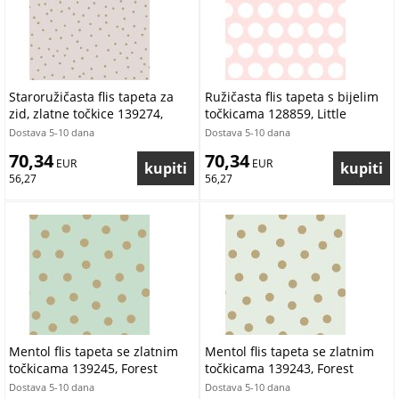
Staroružičasta flis tapeta za
Ružičasta flis tapeta s bijelim
zid, zlatne točkice 139274,
točkicama 128859, Little
Forest Friends, Esta
Bandits, Esta
Dostava 5-10 dana
Dostava 5-10 dana
70,34
70,34
 EUR
 EUR
56,27
56,27
Mentol flis tapeta se zlatnim
Mentol flis tapeta se zlatnim
točkicama 139245, Forest
točkicama 139243, Forest
Friends, Esta
Friends, Esta
Dostava 5-10 dana
Dostava 5-10 dana