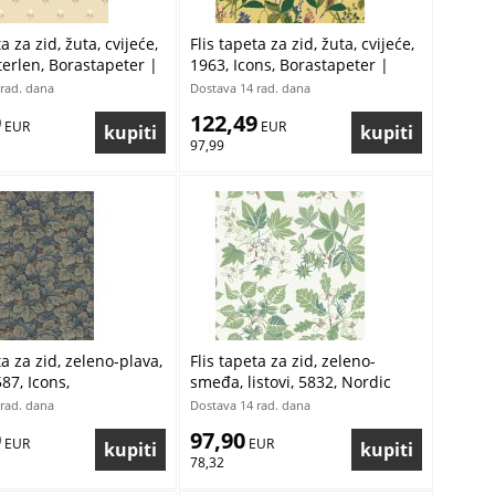
a za zid, žuta, cvijeće,
Flis tapeta za zid, žuta, cvijeće,
terlen, Borastapeter |
1963, Icons, Borastapeter |
ratis
Ljepilo Gratis
rad. dana
Dostava 14 rad. dana
9
122,49
 EUR
 EUR
97,99
ta za zid, zeleno-plava,
Flis tapeta za zid, zeleno-
587, Icons,
smeđa, listovi, 5832, Nordic
ter | Ljepilo Gratis
Folk, Borastapeter | Ljepilo
rad. dana
Dostava 14 rad. dana
Gratis
9
97,90
 EUR
 EUR
78,32