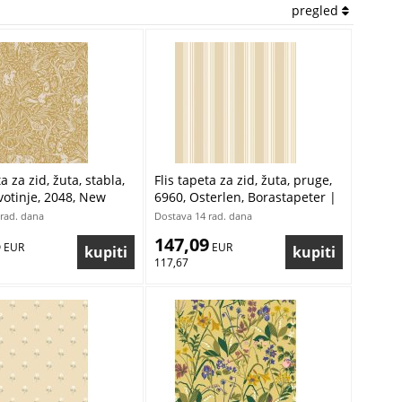
pregled
a za zid, žuta, stabla,
Flis tapeta za zid, žuta, pruge,
životinje, 2048, New
6960, Osterlen, Borastapeter |
, Borastapeter |
Ljepilo Gratis
rad. dana
Dostava 14 rad. dana
ratis
5
147,09
 EUR
 EUR
117,67