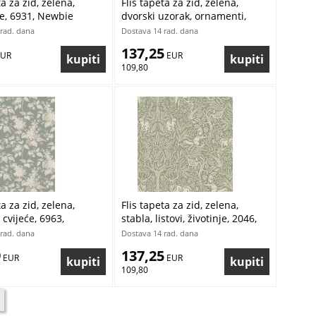
ta za zid, zelena,
Flis tapeta za zid, zelena,
ce, 6931, Newbie
dvorski uzorak, ornamenti,
r, Borastapeter |
4165, Alla Tiders Hus,
rad. dana
Dostava 14 rad. dana
ratis
Borastapeter | Ljepilo Gratis
137,25
EUR
 EUR
109,80
ta za zid, zelena,
Flis tapeta za zid, zelena,
 cvijeće, 6963,
stabla, listovi, životinje, 2046,
, Borastapeter |
Icons, New Heritage,
rad. dana
Dostava 14 rad. dana
ratis
Borastapeter | Ljepilo Gratis
9
137,25
 EUR
 EUR
109,80