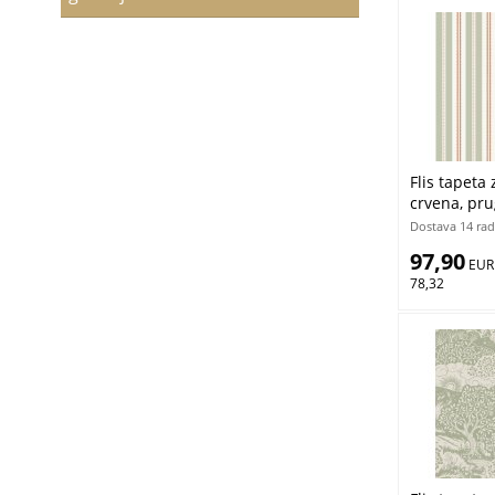
Flis tapeta 
crvena, pru
Folk, Borast
Dostava 14 rad
Gratis
97,90
 EUR
78,32