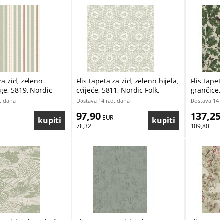
za zid, zeleno-
Flis tapeta za zid, zeleno-bijela,
Flis tape
ge, 5819, Nordic
cvijeće, 5811, Nordic Folk,
grančice, 
apeter | Ljepilo
Borastapeter | Ljepilo Gratis
Icons, Bo
. dana
Dostava 14 rad. dana
Dostava 14 
Gratis
97,90
137,2
 EUR
78,32
109,80