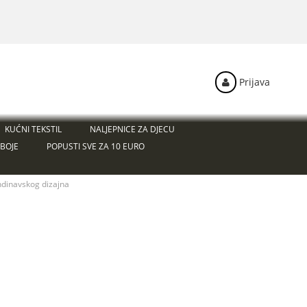
Prijava
KUĆNI TEKSTIL
NALJEPNICE ZA DJECU
BOJE
POPUSTI SVE ZA 10 EURO
ndinavskog dizajna