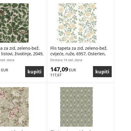
ta za zid, zeleno-bež,
Flis tapeta za zid, zeleno-bež,
listovi, životinje, 2049,
cvijeće, ruže, 6957, Osterlen,
rastapeter | Ljepilo
Borastapeter | Ljepilo Gratis
rad. dana
Dostava 14 rad. dana
5
147,09
 EUR
 EUR
117,67