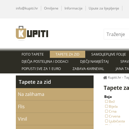
info@kupiti.hr
Omiljene
Informacije
Upute za lijepljenje
FOTO TAPETE
TAPETE ZA ZID
SAMOLJEPLJIVE FOLIJE
DJEČJA POSTELJINA I DODACI
DJEČJI NAMJEŠTAJ
SPAV
POPUSTI SVE ZA 1 EURO
ZABAVA-KARNEVAL
JANA T
Kupiti.hr
›
Ta
Tapete za zid
Tapete za
Na zalihama
Boja
Bež
Flis
Bijela
Crna
Crvena
Vinil
Ljubičasta
Narančasta