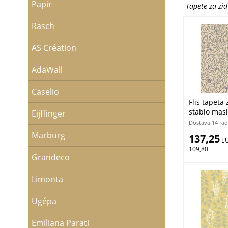
Papir
Plava
Tapete za zi
Ružičasta
Siva
Rasch
Smeđa
Tirkizna
AS Création
Zelena
Zlatna
Žuta
AdaWall
Caselio
Flis tapeta 
stablo masl
Eijffinger
Borastapete
Dostava 14 rad
Marburg
137,25
 E
109,80
Grandeco
Limonta
Ugépa
Emiliana Parati