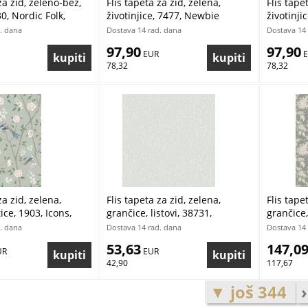
za zid, zeleno-bež,
Flis tapeta za zid, zelena,
Flis tape
30, Nordic Folk,
životinjice, 7477, Newbie
životinji
r | Ljepilo Gratis
Wallpaper, Borastapeter |
Wallpape
. dana
Dostava 14 rad. dana
Dostava 14 
Ljepilo Gratis
Ljepilo G
97,90
97,90
 EUR
 
78,32
78,32
za zid, zelena,
Flis tapeta za zid, zelena,
Flis tape
ice, 1903, Icons,
grančice, listovi, 38731,
grančice,
r | Ljepilo Gratis
Borosan Hem, Borastapeter |
Osterlen
. dana
Dostava 14 rad. dana
Dostava 14 
Ljepilo Gratis
Ljepilo G
53,63
147,0
UR
 EUR
42,90
117,67
▼ još 344
›