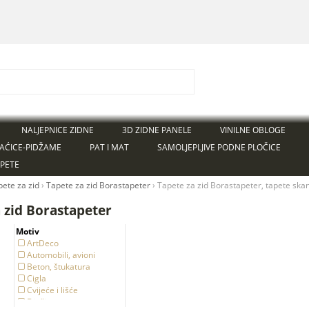
NALJEPNICE ZIDNE
3D ZIDNE PANELE
VINILNE OBLOGE
AĆICE-PIDŽAME
PAT I MAT
SAMOLJEPLJIVE PODNE PLOČICE
APETE
pete za zid
›
Tapete za zid Borastapeter
›
Tapete za zid Borastapeter, tapete ska
 zid Borastapeter
Motiv
ArtDeco
Automobili, avioni
Beton, štukatura
Cigla
Cvijeće i lišće
Dječje