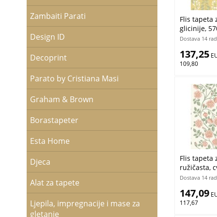
Zambaiti Parati
Flis tapeta 
glicinije, 5
Design ID
Borastapete
Dostava 14 rad
137,25
 E
Decoprint
109,80
Parato by Cristiana Masi
Graham & Brown
Borastapeter
Esta Home
Flis tapeta 
Djeca
ružičasta, c
Osterlen, B
Dostava 14 rad
Alat za tapete
Ljepilo Grat
147,09
 E
Ljepila, impregnacije i mase za
117,67
gletanje