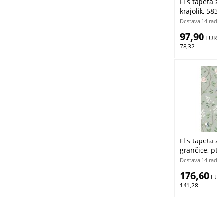
Flis tapeta 
krajolik, 58
Borastapete
Dostava 14 rad
97,90
 EUR
78,32
Flis tapeta 
grančice, pt
Borastapete
Dostava 14 rad
176,60
 E
141,28