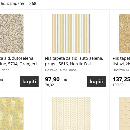
Džungle
d Borastapeter
| 368
Grafički dizajn
Imitacija materijala
Kocke
Lišće i stabla
Ornament
Priroda
Pruge a linije
Rombovi
Svemir
Teksture, jednobojne
Životinje
za zid, žutozelena,
Flis tapeta za zid, žuto-zelena,
Flis tapet
ine, 5704, Orangeri,
pruge, 5816, Nordic Folk,
listovi, 
r | Ljepilo Gratis
Borastapeter | Ljepilo Gratis
Heritage
. dana
Dostava 14 rad. dana
Dostava 14 
Ljepilo G
97,90
137,2
UR
 EUR
78,32
109,80