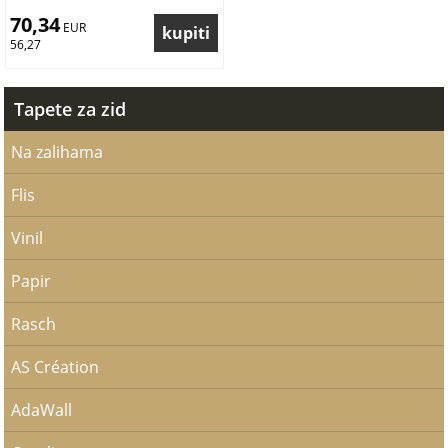
70,34
 EUR
56,27
Tapete za zid
Na zalihama
Flis
Vinil
Papir
Rasch
AS Création
AdaWall