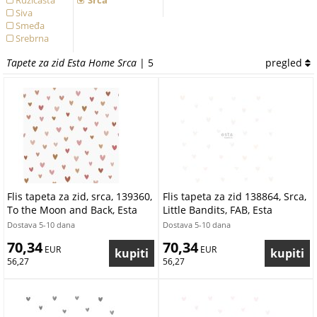
Ružičasta
Srca
Siva
Smeđa
Srebrna
Tapete za zid Esta Home Srca
| 5
pregled
Flis tapeta za zid, srca, 139360,
Flis tapeta za zid 138864, Srca,
To the Moon and Back, Esta
Little Bandits, FAB, Esta
Home
Dostava 5-10 dana
Dostava 5-10 dana
70,34
70,34
 EUR
 EUR
56,27
56,27