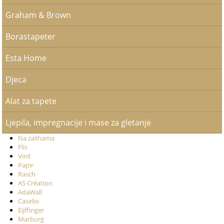
Graham & Brown
Borastapeter
Esta Home
Djeca
Alat za tapete
Ljepila, impregnacije i mase za gletanje
Na zalihama
Flis
Vinil
Papir
Rasch
AS Création
AdaWall
Caselio
Eijffinger
Marburg