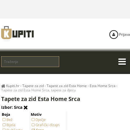
Prijava
Kupiti.hr
›
Tapete za zid
›
Tapete za zid Esta Home
›
Esta Home Srca
›
Tapete za zid Esta Home Srca, tapete za djecu
Tapete za zid Esta Home Srca
Izbor: Srca
Boja
Motiv
Bež
Dječje
Bijela
Grafički dizajn