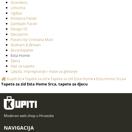
Grandeco
Limonta
Ugépa
Emiliana Parati
Zambaiti Parati
Design ID
Decoprint
Parato by Cristiana Masi
Graham & Brown
Borastapeter
Esta Home
Djeca
Alat za tapete
Ljepila, impregnacije i mase za gletanje
Kupiti.hr
›
Tapete za zid
›
Tapete za zid Esta Home
›
Esta Home Srca
›
Tapete za zid Esta Home Srca, tapete za djecu
Moderan web shop u Hrvatske
NAVIGACIJA