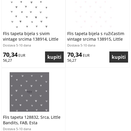
Flis tapeta bijela s sivim
Flis tapeta bijela s ružičastim
vintage srcima 138914, Little
vintage srcima 138915, Little
Bandits, Esta
Bandits, Esta
Dostava 5-10 dana
Dostava 5-10 dana
70,34
70,34
 EUR
 EUR
56,27
56,27
Flis tapeta 128832, Srca, Little
Bandits, FAB, Esta
Dostava 5-10 dana