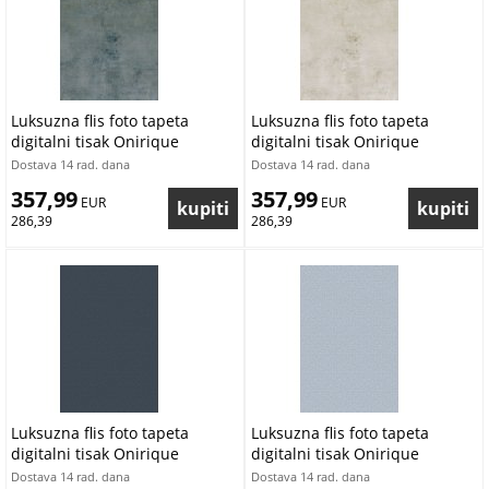
Luksuzna flis foto tapeta
Luksuzna flis foto tapeta
digitalni tisak Onirique
digitalni tisak Onirique
OND22141 | 200 x 300 cm |
OND22140 | 200 x 300 cm |
Dostava 14 rad. dana
Dostava 14 rad. dana
Ljepilo besplatno
Ljepilo besplatno
357,99
357,99
 EUR
 EUR
286,39
286,39
Luksuzna flis foto tapeta
Luksuzna flis foto tapeta
digitalni tisak Onirique
digitalni tisak Onirique
OND22133 | 200 x 300 cm |
OND22132 | 200 x 300 cm |
Dostava 14 rad. dana
Dostava 14 rad. dana