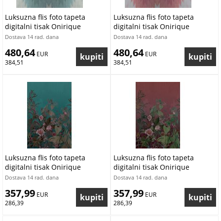
Luksuzna flis foto tapeta
Luksuzna flis foto tapeta
digitalni tisak Onirique
digitalni tisak Onirique
OND22111 | 300 x 300 cm |
OND22110 | 300 x 300 cm |
Dostava 14 rad. dana
Dostava 14 rad. dana
Ljepilo besplatno
Ljepilo besplatno
480,64
480,64
 EUR
 EUR
384,51
384,51
Luksuzna flis foto tapeta
Luksuzna flis foto tapeta
digitalni tisak Onirique
digitalni tisak Onirique
OND22103 | 200 x 300 cm |
OND22102 | 200 x 300 cm |
Dostava 14 rad. dana
Dostava 14 rad. dana
Ljepilo besplatno
Ljepilo besplatno
357,99
357,99
 EUR
 EUR
286,39
286,39