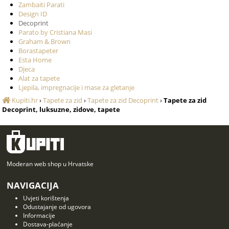
Zambaiti Parati
Design ID
Decoprint
Parato by Cristiana Masi
Graham & Brown
Borastapeter
Esta Home
Djeca
Alat za tapete
Ljepila, impregnacije i mase za gletanje
Kupiti.hr
›
Tapete za zid
›
Tapete za zid Decoprint
›
Tapete za zid
Decoprint, luksuzne, zidove, tapete
Moderan web shop u Hrvatske
NAVIGACIJA
Uvjeti korištenja
Odustajanje od ugovora
Informacije
Dostava-plaćanje