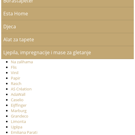
Borastapeter
Esta Home
Djeca
Alat za tapete
Ljepila, impregnacije i mase za gletanje
Na zalihama
Flis
Vinil
Papir
Rasch
AS Création
AdaWall
Caselio
Eijffinger
Marburg
Grandeco
Limonta
Ugépa
Emiliana Parati