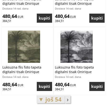
digitalni tisak Onirique
digitalni tisak Onirique
OND22093 | 300 x 300 cm |
OND22092 | 300 x 300 cm |
Dostava 14 rad. dana
Dostava 14 rad. dana
Ljepilo besplatno
Ljepilo besplatno
480,64
480,64
 EUR
 EUR
384,51
384,51
Luksuzna flis foto tapeta
Luksuzna flis foto tapeta
digitalni tisak Onirique
digitalni tisak Onirique
OND22091 | 300 x 300 cm |
OND22090 | 300 x 300 cm |
Dostava 14 rad. dana
Dostava 14 rad. dana
Ljepilo besplatno
Ljepilo besplatno
480,64
480,64
 EUR
 EUR
384,51
384,51
▼ još 54
›