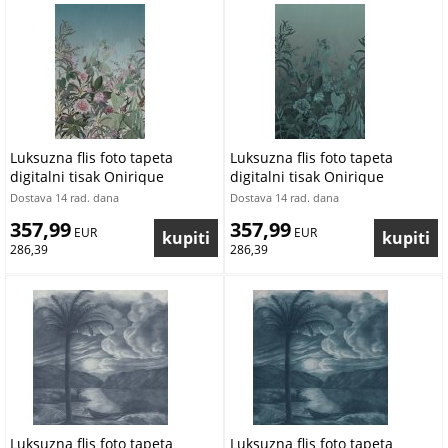
Luksuzna flis foto tapeta
Luksuzna flis foto tapeta
digitalni tisak Onirique
digitalni tisak Onirique
OND22101 | 200 x 300 cm |
OND22100 | 200 x 300 cm |
Dostava 14 rad. dana
Dostava 14 rad. dana
Ljepilo besplatno
Ljepilo besplatno
357,99
357,99
 EUR
 EUR
286,39
286,39
Luksuzna flis foto tapeta
Luksuzna flis foto tapeta