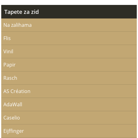
Tapete za zid
Na zalihama
Flis
Vinil
Papir
Rasch
AS Création
AdaWall
Caselio
Eijffinger