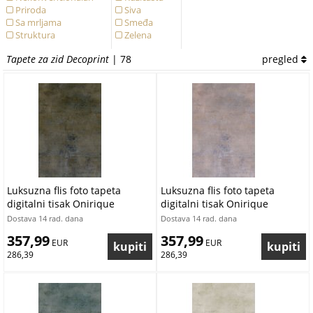
Priroda
Siva
Sa mrljama
Smeđa
Struktura
Zelena
Tapete za zid Decoprint
| 78
pregled
Luksuzna flis foto tapeta
Luksuzna flis foto tapeta
digitalni tisak Onirique
digitalni tisak Onirique
OND22143 | 200 x 300 cm |
OND22142 | 200 x 300 cm |
Dostava 14 rad. dana
Dostava 14 rad. dana
Ljepilo besplatno
Ljepilo besplatno
357,99
357,99
 EUR
 EUR
286,39
286,39