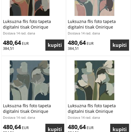
Luksuzna flis foto tapeta
Luksuzna flis foto tapeta
digitalni tisak Onirique
digitalni tisak Onirique
OND22123 | 300 x 300 cm |
OND22122 | 300 x 300 cm |
Dostava 14 rad. dana
Dostava 14 rad. dana
Ljepilo besplatno
Ljepilo besplatno
480,64
480,64
 EUR
 EUR
384,51
384,51
Luksuzna flis foto tapeta
Luksuzna flis foto tapeta
digitalni tisak Onirique
digitalni tisak Onirique
OND22121 | 300 x 300 cm |
OND22120 | 300 x 300 cm |
Dostava 14 rad. dana
Dostava 14 rad. dana
Ljepilo besplatno
Ljepilo besplatno
480,64
480,64
 EUR
 EUR