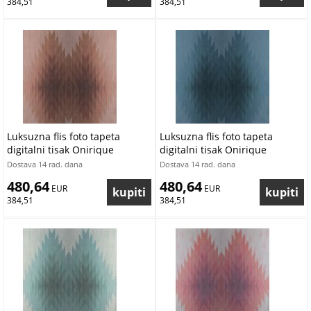
384,51
384,51
Luksuzna flis foto tapeta
Luksuzna flis foto tapeta
digitalni tisak Onirique
digitalni tisak Onirique
OND22113 | 300 x 300 cm |
OND22112 | 300 x 300 cm |
Dostava 14 rad. dana
Dostava 14 rad. dana
Ljepilo besplatno
Ljepilo besplatno
480,64
480,64
 EUR
 EUR
384,51
384,51