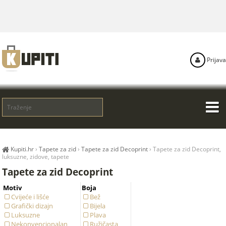
Prijava
Kupiti.hr
›
Tapete za zid
›
Tapete za zid Decoprint
›
Tapete za zid Decoprint,
luksuzne, zidove, tapete
Tapete za zid Decoprint
Motiv
Boja
Cvijeće i lišće
Bež
Grafički dizajn
Bijela
Luksuzne
Plava
Nekonvencionalan
Ružičasta