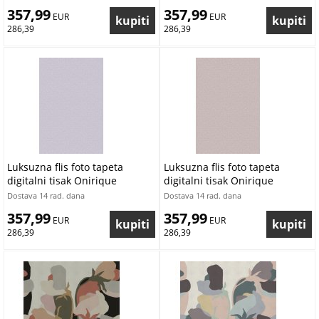
Ljepilo besplatno
Ljepilo besplatno
357,99
357,99
 EUR
 EUR
286,39
286,39
Luksuzna flis foto tapeta
Luksuzna flis foto tapeta
digitalni tisak Onirique
digitalni tisak Onirique
OND22131 | 200 x 300 cm |
OND22130 | 200 x 300 cm |
Dostava 14 rad. dana
Dostava 14 rad. dana
Ljepilo besplatno
Ljepilo besplatno
357,99
357,99
 EUR
 EUR
286,39
286,39