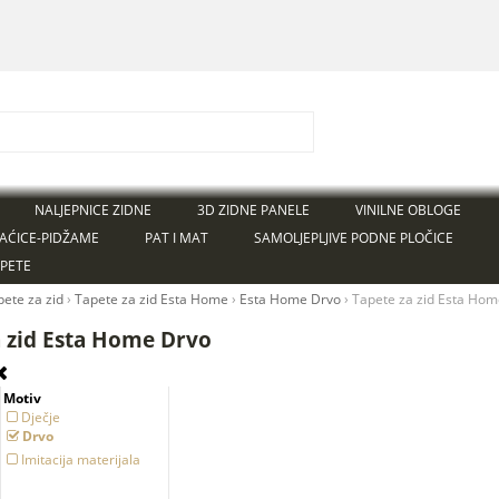
NALJEPNICE ZIDNE
3D ZIDNE PANELE
VINILNE OBLOGE
AĆICE-PIDŽAME
PAT I MAT
SAMOLJEPLJIVE PODNE PLOČICE
APETE
pete za zid
›
Tapete za zid Esta Home
›
Esta Home Drvo
›
Tapete za zid Esta Hom
a zid Esta Home Drvo
Motiv
Dječje
Drvo
Imitacija materijala