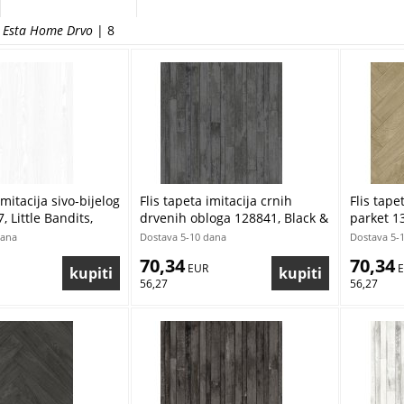
d Esta Home Drvo
| 8
imitacija sivo-bijelog
Flis tapeta imitacija crnih
Flis tap
 Little Bandits,
drvenih obloga 128841, Black &
parket 1
te, Esta
White, Esta
Home
dana
Dostava 5-10 dana
Dostava 5-
70,34
70,34
 EUR
 
56,27
56,27