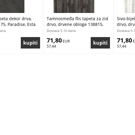
apeta dekor drva,
Tamnosmeđa flis tapeta za zid
Sivo-bije
75, Paradise, Esta
drvo, drvene obloge 138815,
drvo, dr
Regatta Crew, Esta
Regatta 
dana
Dostava 5-10 dana
Dostava 5-
71,80
71,80
 EUR
 
57,44
57,44