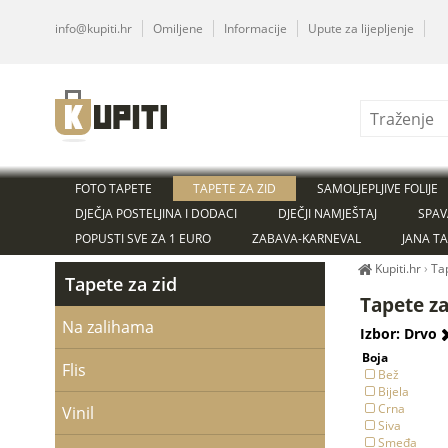
info@kupiti.hr
Omiljene
Informacije
Upute za lijepljenje
FOTO TAPETE
TAPETE ZA ZID
SAMOLJEPLJIVE FOLIJE
DJEČJA POSTELJINA I DODACI
DJEČJI NAMJEŠTAJ
SPAV
POPUSTI SVE ZA 1 EURO
ZABAVA-KARNEVAL
JANA T
Kupiti.hr
›
Ta
Tapete za zid
Tapete z
Na zalihama
Izbor: Drvo
Boja
Flis
Bež
Bijela
Crna
Vinil
Siva
Smeđa