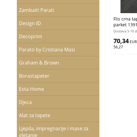
Zambaiti Parati
Flis crna t
Design ID
parket 1391
Home
Dostava 5-10 
Decoprint
70,34
 EUR
56,27
Parato by Cristiana Masi
Graham & Brown
Borastapeter
Esta Home
Djeca
Alat za tapete
Ljepila, impregnacije i mase za
gletanje