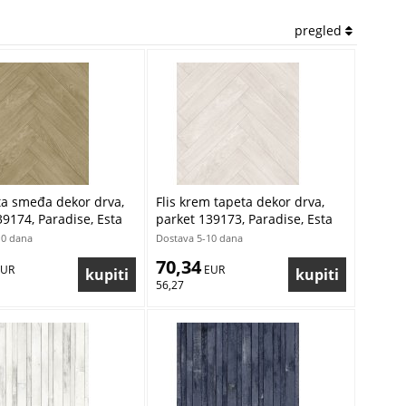
pregled
eta smeđa dekor drva,
Flis krem tapeta dekor drva,
39174, Paradise, Esta
parket 139173, Paradise, Esta
Home
10 dana
Dostava 5-10 dana
70,34
EUR
 EUR
56,27