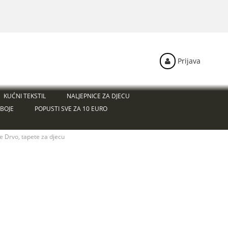
Prijava
KUĆNI TEKSTIL
NALJEPNICE ZA DJECU
BOJE
POPUSTI SVE ZA 10 EURO
e Drvo, tapete za djecu