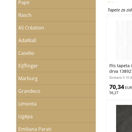
Papir
Srebrna
Tapete za zi
Rasch
AS Création
AdaWall
Caselio
Eijffinger
Flis tapeta 
drva 138927,
Black & Whi
Dostava 5-10 
Marburg
70,34
 EUR
Grandeco
56,27
Limonta
Ugépa
Emiliana Parati