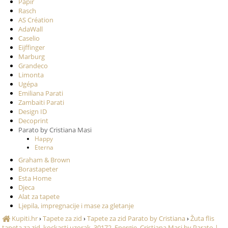
Papir
Rasch
AS Création
AdaWall
Caselio
Eijffinger
Marburg
Grandeco
Limonta
Ugépa
Emiliana Parati
Zambaiti Parati
Design ID
Decoprint
Parato by Cristiana Masi
Happy
Eterna
Graham & Brown
Borastapeter
Esta Home
Djeca
Alat za tapete
Ljepila, impregnacije i mase za gletanje
Kupiti.hr
›
Tapete za zid
›
Tapete za zid Parato by Cristiana
›
Žuta flis
tapeta za zid, kockasti uzorak, 30172, Energie, Cristiana Masi by Parato |