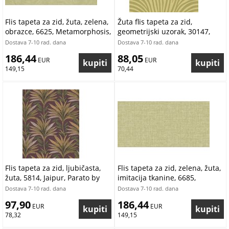
Flis tapeta za zid, žuta, zelena,
Žuta flis tapeta za zid,
obrazce, 6625, Metamorphosis,
geometrijski uzorak, 30147,
Parato by Cristiana Masi |
Energie, Cristiana Masi by
Dostava 7-10 rad. dana
Dostava 7-10 rad. dana
Ljepilo Gratis
Parato | Ljepilo Gratis
186,44
88,05
 EUR
 EUR
149,15
70,44
Flis tapeta za zid, ljubičasta,
Flis tapeta za zid, zelena, žuta,
žuta, 5814, Jaipur, Parato by
imitacija tkanine, 6685,
Cristiana Masi | Ljepilo Gratis
Metamorphosis, Pigmenta,
Dostava 7-10 rad. dana
Dostava 7-10 rad. dana
Parato by Cristiana Masi |
97,90
186,44
 EUR
Ljepilo Gratis
 EUR
78,32
149,15