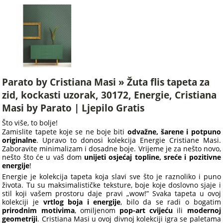
Parato by Cristiana Masi » Žuta flis tapeta za
zid, kockasti uzorak, 30172, Energie, Cristiana
Masi by Parato | Ljepilo Gratis
Što više, to bolje!
Zamislite tapete koje se ne boje biti
odvažne, šarene i potpuno
originalne
. Upravo to donosi kolekcija Energie Cristiane Masi.
Zaboravite minimalizam i dosadne boje. Vrijeme je za nešto novo,
nešto što će u vaš dom
unijeti osjećaj topline, sreće i pozitivne
energije
!
Energie je kolekcija tapeta koja slavi sve što je raznoliko i puno
života. Tu su maksimalističke teksture, boje koje doslovno sjaje i
stil koji vašem prostoru daje pravi „wow!” Svaka tapeta u ovoj
kolekciji je
vrtlog boja i energije
, bilo da se radi o bogatim
prirodnim motivima
, omiljenom
pop-art cvijeću
ili
modernoj
geometriji
. Cristiana Masi u ovoj divnoj kolekciji igra se paletama