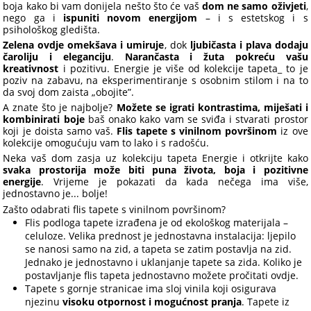
boja kako bi vam donijela nešto što će vaš
dom ne samo oživjeti
,
nego ga i
ispuniti novom energijom
– i s estetskog i s
psihološkog gledišta.
Zelena ovdje omekšava i umiruje
, dok
ljubičasta i plava dodaju
čaroliju i eleganciju
.
Narančasta i žuta pokreću vašu
kreativnost
i pozitivu. Energie je više od kolekcije tapeta_ to je
poziv na zabavu, na eksperimentiranje s osobnim stilom i na to
da svoj dom zaista „obojite”.
A znate što je najbolje?
Možete se igrati kontrastima, miješati i
kombinirati boje
baš onako kako vam se sviđa i stvarati prostor
koji je doista samo vaš.
Flis tapete s vinilnom površinom
iz ove
kolekcije omogućuju vam to lako i s radošću.
Neka vaš dom zasja uz kolekciju tapeta Energie i otkrijte kako
svaka prostorija može biti puna života, boja i pozitivne
energije
. Vrijeme je pokazati da kada nečega ima više,
jednostavno je... bolje!
Zašto odabrati flis tapete s vinilnom površinom?
Flis podloga tapete izrađena je od ekološkog materijala –
celuloze. Velika prednost je jednostavna instalacija: ljepilo
se nanosi samo na zid, a tapeta se zatim postavlja na zid.
Jednako je jednostavno i uklanjanje tapete sa zida. Koliko je
postavljanje flis tapeta jednostavno možete pročitati ovdje.
Tapete s gornje stranicae ima sloj vinila koji osigurava
njezinu
visoku otpornost i mogućnost pranja
. Tapete iz