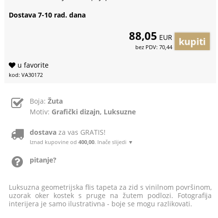
Dostava 7-10 rad. dana
88,05
EUR
bez PDV: 70,44
u favorite
kod: VA30172
Boja:
Žuta
Motiv:
Grafički dizajn, Luksuzne
dostava
za vas GRATIS!
Iznad kupovine od
400,00
. Inače slijedi ▼
pitanje?
Luksuzna geometrijska flis tapeta za zid s vinilnom površinom,
uzorak oker kostek s pruge na žutem podlozi. Fotografija
interijera je samo ilustrativna - boje se mogu razlikovati.