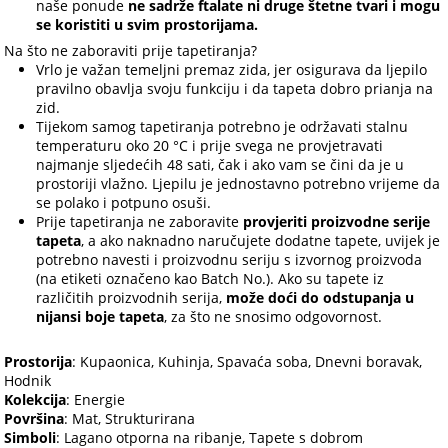
naše ponude
ne sadrže ftalate ni druge štetne tvari i mogu
se koristiti u svim prostorijama.
Na što ne zaboraviti prije tapetiranja?
Vrlo je važan temeljni premaz zida, jer osigurava da ljepilo
pravilno obavlja svoju funkciju i da tapeta dobro prianja na
zid.
Tijekom samog tapetiranja potrebno je održavati stalnu
temperaturu oko 20 °C i prije svega ne provjetravati
najmanje sljedećih 48 sati, čak i ako vam se čini da je u
prostoriji vlažno. Ljepilu je jednostavno potrebno vrijeme da
se polako i potpuno osuši.
Prije tapetiranja ne zaboravite
provjeriti proizvodne serije
tapeta
, a ako naknadno naručujete dodatne tapete, uvijek je
potrebno navesti i proizvodnu seriju s izvornog proizvoda
(na etiketi označeno kao Batch No.). Ako su tapete iz
različitih proizvodnih serija,
može doći do odstupanja u
nijansi boje tapeta
, za što ne snosimo odgovornost.
Prostorija
: Kupaonica, Kuhinja, Spavaća soba, Dnevni boravak,
Hodnik
Kolekcija
: Energie
Površina
: Mat, Strukturirana
Simboli
: Lagano otporna na ribanje, Tapete s dobrom