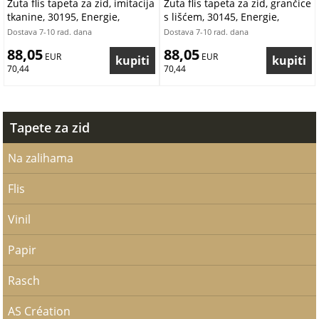
Žuta flis tapeta za zid, imitacija
Žuta flis tapeta za zid, grančice
tkanine, 30195, Energie,
s lišćem, 30145, Energie,
Pictura, Cristiana Masi by
Cristiana Masi by Parato |
Dostava 7-10 rad. dana
Dostava 7-10 rad. dana
Parato | Ljepilo Gratis
Ljepilo Gratis
88,05
88,05
 EUR
 EUR
70,44
70,44
Tapete za zid
Na zalihama
Flis
Vinil
Papir
Rasch
AS Création