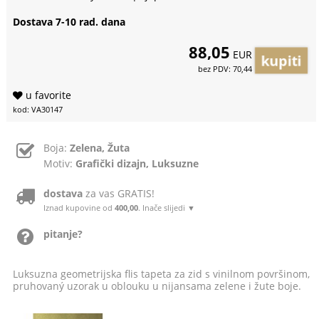
Dostava 7-10 rad. dana
88,05
EUR
bez PDV: 70,44
u favorite
kod: VA30147
Boja:
Zelena, Žuta
Motiv:
Grafički dizajn, Luksuzne
dostava
za vas GRATIS!
Iznad kupovine od
400,00
. Inače slijedi ▼
pitanje?
Luksuzna geometrijska flis tapeta za zid s vinilnom površinom,
pruhovaný uzorak u oblouku u nijansama zelene i žute boje.