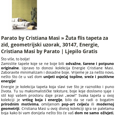
Parato by Cristiana Masi » Žuta flis tapeta za
zid, geometrijski uzorak, 30147, Energie,
Cristiana Masi by Parato | Ljepilo Gratis
Što više, to bolje!
Zamislite tapete koje se ne boje biti
odvažne, šarene i potpuno
originalne
. Upravo to donosi kolekcija Energie Cristiane Masi.
Zaboravite minimalizam i dosadne boje. Vrijeme je za nešto novo,
nešto što će u vaš dom
unijeti osjećaj topline, sreće i pozitivne
energije
!
Energie je kolekcija tapeta koja slavi sve što je raznoliko i puno
života. Tu su maksimalističke teksture, boje koje doslovno sjaje i
stil koji vašem prostoru daje pravi „wow!” Svaka tapeta u ovoj
kolekciji je
vrtlog boja i energije
, bilo da se radi o bogatim
prirodnim motivima
, omiljenom
pop-art cvijeću
ili
modernoj
geometriji
. Cristiana Masi u ovoj divnoj kolekciji igra se paletama
boja kako bi vam donijela nešto što će vaš
dom ne samo oživjeti
,