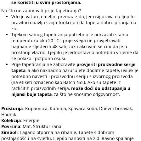
se koristiti u svim prostorijama.
Na što ne zaboraviti prije tapetiranja?
Vrlo je važan temeljni premaz zida, jer osigurava da ljepilo
pravilno obavlja svoju funkciju i da tapeta dobro prianja na
zid.
Tijekom samog tapetiranja potrebno je održavati stalnu
temperaturu oko 20 °C i prije svega ne provjetravati
najmanje sljedećih 48 sati, čak i ako vam se čini da je u
prostoriji vlažno. Ljepilu je jednostavno potrebno vrijeme da
se polako i potpuno osuši.
Prije tapetiranja ne zaboravite
provjeriti proizvodne serije
tapeta
, a ako naknadno naručujete dodatne tapete, uvijek je
potrebno navesti i proizvodnu seriju s izvornog proizvoda
(na etiketi označeno kao Batch No.). Ako su tapete iz
različitih proizvodnih serija,
može doći do odstupanja u
nijansi boje tapeta
, za što ne snosimo odgovornost.
Prostorija
: Kupaonica, Kuhinja, Spavaća soba, Dnevni boravak,
Hodnik
Kolekcija
: Energie
Površina
: Mat, Strukturirana
Simboli
: Lagano otporna na ribanje, Tapete s dobrom
postojanošću na svjetlu, Ljepilo nanositi na zid, Ravno spajanje