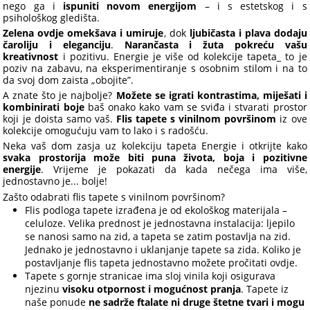
nego ga i
ispuniti novom energijom
– i s estetskog i s
psihološkog gledišta.
Zelena ovdje omekšava i umiruje
, dok
ljubičasta i plava dodaju
čaroliju i eleganciju
.
Narančasta i žuta pokreću vašu
kreativnost
i pozitivu. Energie je više od kolekcije tapeta_ to je
poziv na zabavu, na eksperimentiranje s osobnim stilom i na to
da svoj dom zaista „obojite”.
A znate što je najbolje?
Možete se igrati kontrastima, miješati i
kombinirati boje
baš onako kako vam se sviđa i stvarati prostor
koji je doista samo vaš.
Flis tapete s vinilnom površinom
iz ove
kolekcije omogućuju vam to lako i s radošću.
Neka vaš dom zasja uz kolekciju tapeta Energie i otkrijte kako
svaka prostorija može biti puna života, boja i pozitivne
energije
. Vrijeme je pokazati da kada nečega ima više,
jednostavno je... bolje!
Zašto odabrati flis tapete s vinilnom površinom?
Flis podloga tapete izrađena je od ekološkog materijala –
celuloze. Velika prednost je jednostavna instalacija: ljepilo
se nanosi samo na zid, a tapeta se zatim postavlja na zid.
Jednako je jednostavno i uklanjanje tapete sa zida. Koliko je
postavljanje flis tapeta jednostavno možete pročitati ovdje.
Tapete s gornje stranicae ima sloj vinila koji osigurava
njezinu
visoku otpornost i mogućnost pranja
. Tapete iz
naše ponude
ne sadrže ftalate ni druge štetne tvari i mogu