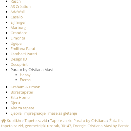
Rasch
AS Création
AdaWall
Caselio
Eijffinger
Marburg
Grandeco
Limonta
Ugépa
Emiliana Parati
Zambaiti Parati
Design ID
Decoprint
Parato by Cristiana Masi
Happy
Eterna
Graham & Brown
Borastapeter
Esta Home
Djeca
Alat za tapete
Ljepila, impregnacije i mase za gletanje
Kupiti.hr
›
Tapete za zid
›
Tapete za zid Parato by Cristiana
›
Žuta flis
tapeta za zid, geometrijski uzorak, 30147, Energie, Cristiana Masi by Parato