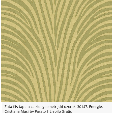
Žuta flis tapeta za zid, geometrijski uzorak, 30147, Energie,
Cristiana Masi by Parato | Ljepilo Gratis