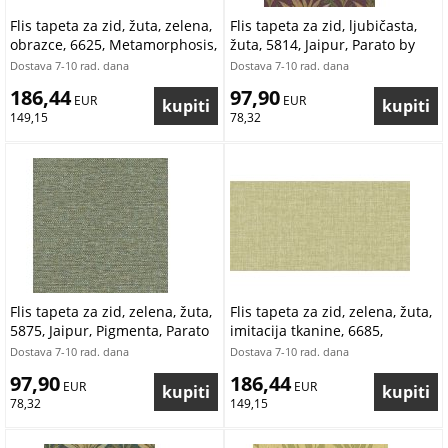
Flis tapeta za zid, žuta, zelena,
Flis tapeta za zid, ljubičasta,
obrazce, 6625, Metamorphosis,
žuta, 5814, Jaipur, Parato by
Parato by Cristiana Masi |
Cristiana Masi | Ljepilo Gratis
Dostava 7-10 rad. dana
Dostava 7-10 rad. dana
Ljepilo Gratis
186,44
97,90
 EUR
 EUR
149,15
78,32
Flis tapeta za zid, zelena, žuta,
Flis tapeta za zid, zelena, žuta,
5875, Jaipur, Pigmenta, Parato
imitacija tkanine, 6685,
by Cristiana Masi | Ljepilo
Metamorphosis, Pigmenta,
Dostava 7-10 rad. dana
Dostava 7-10 rad. dana
Gratis
Parato by Cristiana Masi |
97,90
186,44
 EUR
Ljepilo Gratis
 EUR
78,32
149,15