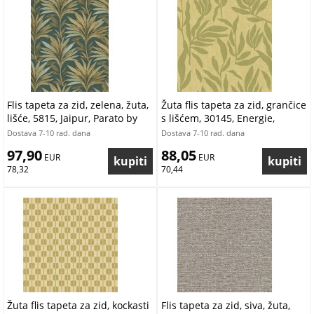
Flis tapeta za zid, zelena, žuta,
Žuta flis tapeta za zid, grančice
lišće, 5815, Jaipur, Parato by
s lišćem, 30145, Energie,
Cristiana Masi | Ljepilo Gratis
Cristiana Masi by Parato |
Dostava 7-10 rad. dana
Dostava 7-10 rad. dana
Ljepilo Gratis
97,90
88,05
 EUR
 EUR
78,32
70,44
Žuta flis tapeta za zid, kockasti
Flis tapeta za zid, siva, žuta,