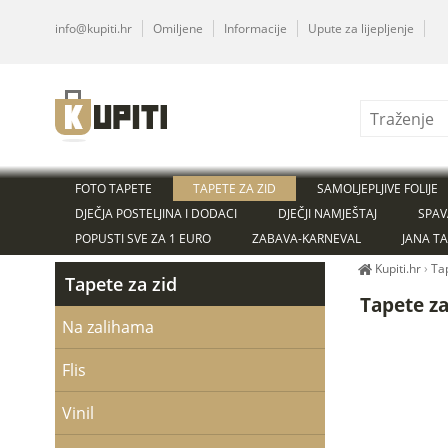
info@kupiti.hr
Omiljene
Informacije
Upute za lijepljenje
FOTO TAPETE
TAPETE ZA ZID
SAMOLJEPLJIVE FOLIJE
DJEČJA POSTELJINA I DODACI
DJEČJI NAMJEŠTAJ
SPAV
POPUSTI SVE ZA 1 EURO
ZABAVA-KARNEVAL
JANA T
Kupiti.hr
›
Ta
Tapete za zid
Tapete z
Na zalihama
Flis
Vinil