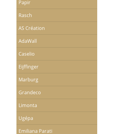
Papir
Rasch
AS Création
AdaWall
Caselio
Eijffinger
Marburg
Grandeco
Limonta
Ugépa
Emiliana Parati