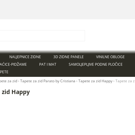
NALJEPNICE ZIDNE
3D ZIDNE PANELE
VINILNE OBLOGE
AĆICE-PIDŽAME
PAT I MAT
SAMOLJEPLJIVE PODNE PLOČICE
APETE
pete za zid
›
Tapete za zid Parato by Cristiana
›
Tapete za zid Happy
›
Tapete za z
a zid Happy