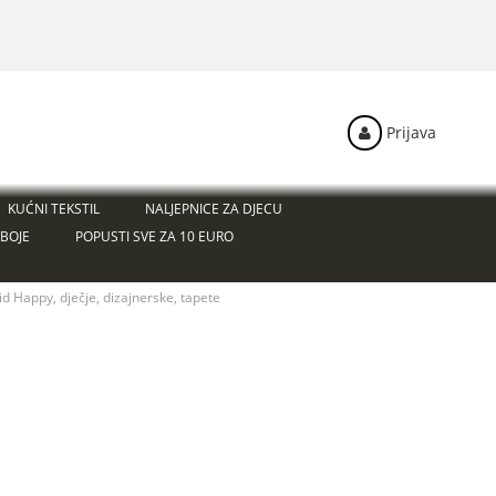
Prijava
KUĆNI TEKSTIL
NALJEPNICE ZA DJECU
BOJE
POPUSTI SVE ZA 10 EURO
id Happy, dječje, dizajnerske, tapete