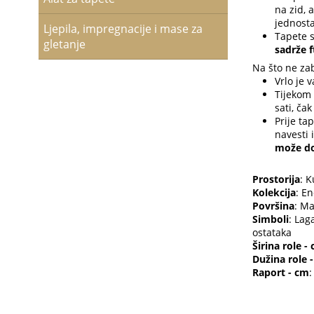
na zid, 
jednosta
Ljepila, impregnacije i mase za
Tapete s
gletanje
sadrže f
Na što ne zab
Vrlo je 
Tijekom 
sati, ča
Prije ta
navesti 
može do
Prostorija
: 
Kolekcija
: En
Površina
: Ma
Simboli
: Lag
ostataka
Širina role -
Dužina role 
Raport - cm
: