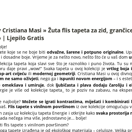
 Cristiana Masi » Žuta flis tapeta za zid, grančic
 | Ljepilo Gratis
lje!
ete koje se ne boje biti
odvažne, šarene i potpuno originalne
. Up
i dosadne boje. Vrijeme je za nešto novo, nešto što će u vaš dom
u
lekcija tapeta koja slavi sve što je raznoliko i puno života. Tu su m
ru daje pravi „wow!” Svaka tapeta u ovoj kolekciji je
vrtlog boja 
op-art cvijeću
ili
modernoj geometriji
. Cristiana Masi u ovoj divno
m ne samo oživjeti
, nego ga i
ispuniti novom energijom
– i s este
e omekšava i umiruje
, dok
ljubičasta i plava dodaju čaroliju i e
ergie je više od kolekcije tapeta_ to je poziv na zabavu, na eksp
je najbolje?
Možete se igrati kontrastima, miješati i kombinirati 
vaš.
Flis tapete s vinilnom površinom
iz ove kolekcije omogućuju v
zasja uz kolekciju tapeta Energie i otkrijte kako
svaka prostorija m
ada nečega ima više, jednostavno je... bolje!
i flis tapete s vinilnom površinom?
loga tapete izrađena je od ekološkog materijala – celuloze. Velika p