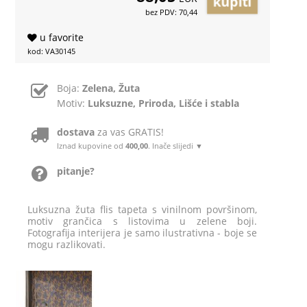
bez PDV: 70,44
u favorite
kod: VA30145
Boja:
Zelena, Žuta
Motiv:
Luksuzne, Priroda, Lišće i stabla
dostava
za vas GRATIS!
Iznad kupovine od
400,00
. Inače slijedi ▼
pitanje?
Luksuzna žuta flis tapeta s vinilnom površinom,
motiv grančica s listovima u zelene boji.
Fotografija interijera je samo ilustrativna - boje se
mogu razlikovati.