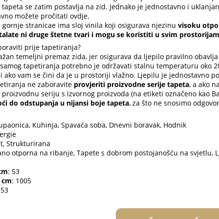
a tapeta se zatim postavlja na zid. Jednako je jednostavno i uklanjanj
vno možete pročitati ovdje.
 gornje stranicae ima sloj vinila koji osigurava njezinu
visoku otpo
talate ni druge štetne tvari i mogu se koristiti u svim prostorijam
oraviti prije tapetiranja?
važan temeljni premaz zida, jer osigurava da ljepilo pravilno obavlja
samog tapetiranja potrebno je održavati stalnu temperaturu oko 20 
k i ako vam se čini da je u prostoriji vlažno. Ljepilu je jednostavno
petiranja ne zaboravite
provjeriti proizvodne serije tapeta
, a ako 
i proizvodnu seriju s izvornog proizvoda (na etiketi označeno kao Bat
ći do odstupanja u nijansi boje tapeta
, za što ne snosimo odgovor
Kupaonica, Kuhinja, Spavaća soba, Dnevni boravak, Hodnik
ergie
t, Strukturirana
ano otporna na ribanje, Tapete s dobrom postojanošću na svjetlu, L
 cm
: 53
- cm
: 1005
 53