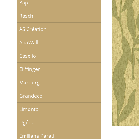
Papir
Rasch
AS Création
AdaWall
Caselio
Eijffinger
Marburg
Grandeco
Limonta
Ugépa
Emiliana Parati