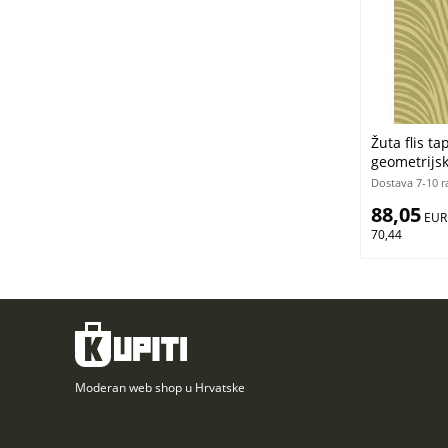
Žuta flis ta
geometrijsk
Energie, Cr
Dostava 7-10 r
Parato | Lje
88,05
 EUR
70,44
Moderan web shop u Hrvatske