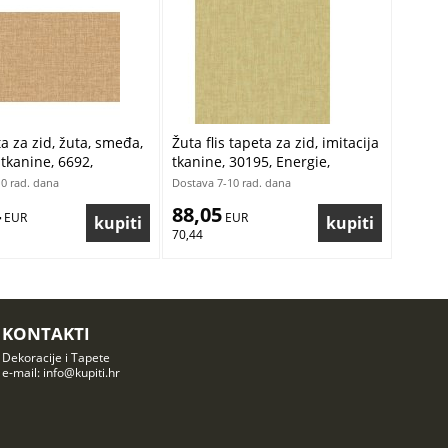
ta za zid, žuta, smeđa,
Žuta flis tapeta za zid, imitacija
 tkanine, 6692,
tkanine, 30195, Energie,
hosis, Pigmenta,
Pictura, Cristiana Masi by
0 rad. dana
Dostava 7-10 rad. dana
y Cristiana Masi |
Parato | Ljepilo Gratis
4
88,05
ratis
 EUR
 EUR
70,44
KONTAKTI
Dekoracije i Tapete
e-mail: info@kupiti.hr