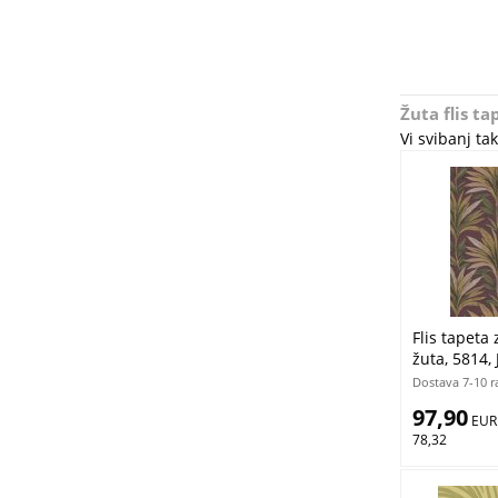
Žuta flis ta
Vi svibanj t
Flis tapeta 
žuta, 5814, 
Cristiana M
Dostava 7-10 r
97,90
 EUR
78,32