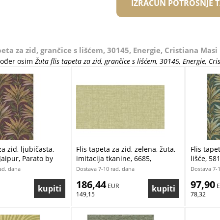
IZRAČUN POTROŠNJE 
peta za zid, grančice s lišćem, 30145, Energie, Cristiana Masi
akođer osim
Žuta flis tapeta za zid, grančice s lišćem, 30145, Energie, Cr
za zid, ljubičasta,
Flis tapeta za zid, zelena, žuta,
Flis tape
Jaipur, Parato by
imitacija tkanine, 6685,
lišće, 58
asi | Ljepilo Gratis
Metamorphosis, Pigmenta,
Cristiana
ad. dana
Dostava 7-10 rad. dana
Dostava 7-1
Parato by Cristiana Masi |
186,44
97,90
Ljepilo Gratis
 EUR
 
149,15
78,32