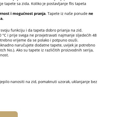
e tapete sa zida. Koliko je postavljanje flis tapeta
rnost i mogućnost pranja
. Tapete iz naše ponude
ne
a.
 svoju funkciju i da tapeta dobro prianja na zid.
°C i prije svega ne provjetravati najmanje sljedećih 48
 potrebno vrijeme da se polako i potpuno osuši.
naknadno naručujete dodatne tapete, uvijek je potrebno
ch No.). Ako su tapete iz različitih proizvodnih serija,
nost.
jepilo nanositi na zid, pomaknuti uzorak, uklanjanje bez