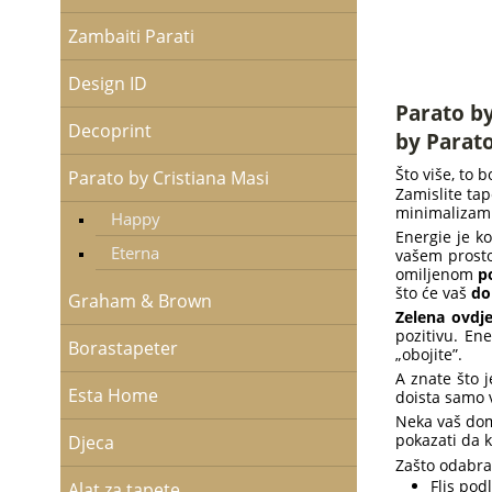
Zambaiti Parati
Design ID
Parato by
Decoprint
by Parato
Što više, to bo
Parato by Cristiana Masi
Zamislite tap
minimalizam 
Happy
Energie je ko
Eterna
vašem prosto
omiljenom
p
što će vaš
do
Graham & Brown
Zelena ovdj
pozitivu. En
Borastapeter
„obojite”.
A znate što 
Esta Home
doista samo 
Neka vaš dom 
pokazati da k
Djeca
Zašto odabrat
Flis pod
Alat za tapete