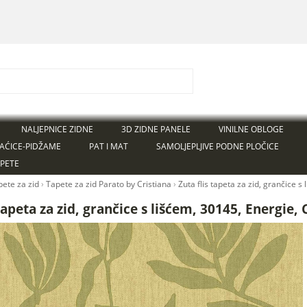
NALJEPNICE ZIDNE
3D ZIDNE PANELE
VINILNE OBLOGE
AĆICE-PIDŽAME
PAT I MAT
SAMOLJEPLJIVE PODNE PLOČICE
APETE
pete za zid
›
Tapete za zid Parato by Cristiana
›
Žuta flis tapeta za zid, grančice 
 tapeta za zid, grančice s lišćem, 30145, Energie, 