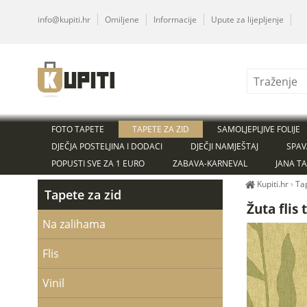
info@kupiti.hr
Omiljene
Informacije
Upute za lijepljenje
FOTO TAPETE
TAPETE ZA ZID
SAMOLJEPLJIVE FOLIJE
DJEČJA POSTELJINA I DODACI
DJEČJI NAMJEŠTAJ
SPAV
POPUSTI SVE ZA 1 EURO
ZABAVA-KARNEVAL
JANA T
Kupiti.hr
›
Ta
Tapete za zid
Žuta flis
Na zalihama
Flis
Vinil