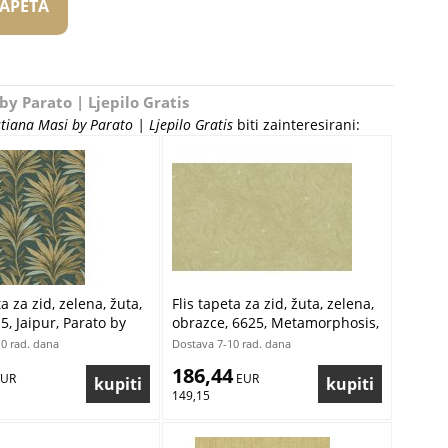
TAPETA
 by Parato | Ljepilo Gratis
istiana Masi by Parato | Ljepilo Gratis
biti zainteresirani:
ta za zid, zelena, žuta,
Flis tapeta za zid, žuta, zelena,
15, Jaipur, Parato by
obrazce, 6625, Metamorphosis,
 Masi | Ljepilo Gratis
Parato by Cristiana Masi |
0 rad. dana
Dostava 7-10 rad. dana
Ljepilo Gratis
186,44
EUR
 EUR
149,15