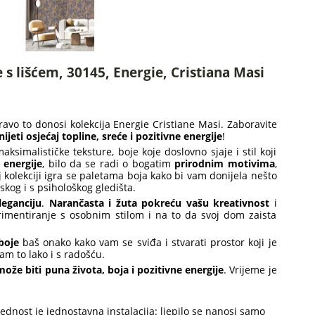
e s lišćem, 30145, Energie, Cristiana Masi
ravo to donosi kolekcija Energie Cristiane Masi. Zaboravite
nijeti osjećaj topline, sreće i pozitivne energije
!
aksimalističke teksture, boje koje doslovno sjaje i stil koji
i energije
, bilo da se radi o bogatim
prirodnim motivima
,
j kolekciji igra se paletama boja kako bi vam donijela nešto
tskog i s psihološkog gledišta.
leganciju
.
Narančasta i žuta pokreću vašu kreativnost
i
erimentiranje s osobnim stilom i na to da svoj dom zaista
boje
baš onako kako vam se sviđa i stvarati prostor koji je
am to lako i s radošću.
ože biti puna života, boja i pozitivne energije
. Vrijeme je
rednost je jednostavna instalacija: ljepilo se nanosi samo