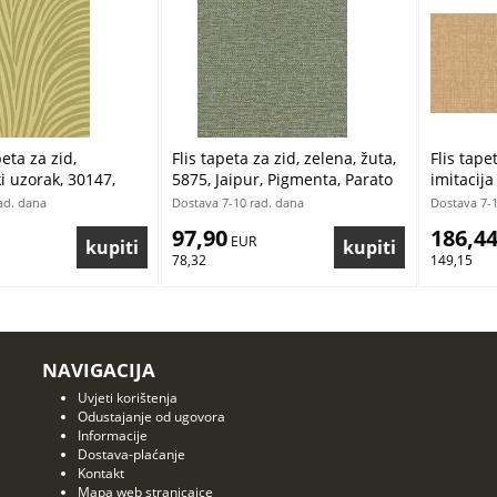
peta za zid,
Flis tapeta za zid, zelena, žuta,
Flis tape
i uzorak, 30147,
5875, Jaipur, Pigmenta, Parato
imitacija
istiana Masi by
by Cristiana Masi | Ljepilo
Metamorp
ad. dana
Dostava 7-10 rad. dana
Dostava 7-1
pilo Gratis
Gratis
Parato b
97,90
186,4
 EUR
Ljepilo G
78,32
149,15
NAVIGACIJA
Uvjeti korištenja
Odustajanje od ugovora
Informacije
Dostava-plaćanje
Kontakt
Mapa web stranicaice