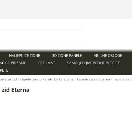
NALJEPNICE ZIDNE
3D ZIDNE PANELE
VINILNE OBLOGE
AĆICE-PIDŽAME
PAT I MAT
SAMOLJEPLJIVE PODNE PLOČICE
APETE
pete za zid
›
Tapete za zid Parato by Cristiana
›
Tapete za zid Eterna
›
Tapete za z
 zid Eterna