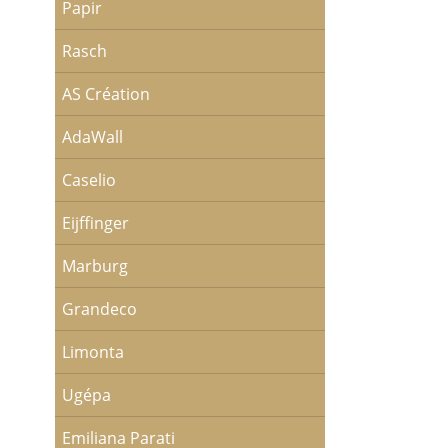
Papir
Rasch
AS Création
AdaWall
Caselio
Eijffinger
Marburg
Grandeco
Limonta
Ugépa
Emiliana Parati