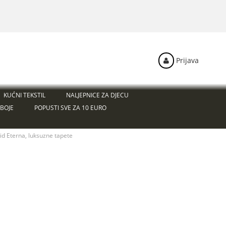
Prijava
KUĆNI TEKSTIL
NALJEPNICE ZA DJECU
BOJE
POPUSTI SVE ZA 10 EURO
id Eterna, luksuzne tapete