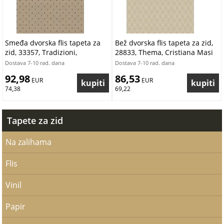
Smeđa dvorska flis tapeta za
Bež dvorska flis tapeta za zid,
zid, 33357, Tradizioni,
28833, Thema, Cristiana Masi
Cristiana Masi by Parato |
by Parato | Ljepilo Gratis
Dostava 7-10 rad. dana
Dostava 7-10 rad. dana
Ljepilo Gratis
92,98
86,53
 EUR
 EUR
74,38
69,22
Tapete za zid
Na zalihama
Flis
Vinil
Papir