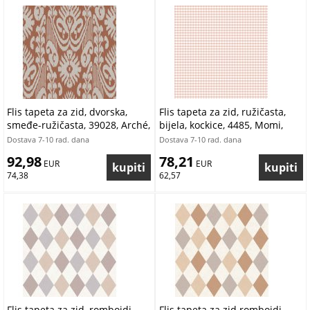
Flis tapeta za zid, dvorska,
Flis tapeta za zid, ružičasta,
smeđe-ružičasta, 39028, Arché,
bijela, kockice, 4485, Momi,
Cristiana Masi by Parato |
Parato by Cristiana Masi |
Dostava 7-10 rad. dana
Dostava 7-10 rad. dana
Ljepilo Gratis
Ljepilo Gratis
92,98
78,21
 EUR
 EUR
74,38
62,57
Flis tapeta za zid, romboidi,
Flis tapeta za zid romboidi,