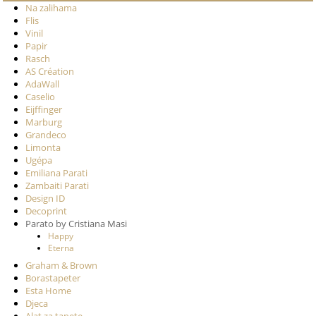
Na zalihama
Flis
Vinil
Papir
Rasch
AS Création
AdaWall
Caselio
Eijffinger
Marburg
Grandeco
Limonta
Ugépa
Emiliana Parati
Zambaiti Parati
Design ID
Decoprint
Parato by Cristiana Masi
Happy
Eterna
Graham & Brown
Borastapeter
Esta Home
Djeca