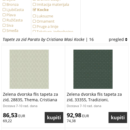
Bronza
Imitacija materijala
Ljubičasta
Kocke
Plava
Luksuzne
Ružičasta
Ornament
Siva
Pruge a linije
Smeđa
Teksture, jednobojne
Zelena
Tapete za zid Parato by Cristiana Masi Kocke
| 16
pregled
Zlatna
Žuta
Zelena dvorska flis tapeta za
Zelena dvorska flis tapeta za
zid, 28835, Thema, Cristiana
zid, 33355, Tradizioni,
Masi by Parato | Ljepilo Gratis
Cristiana Masi by Parato |
Dostava 7-10 rad. dana
Dostava 7-10 rad. dana
Ljepilo Gratis
86,53
92,98
 EUR
 EUR
69,22
74,38