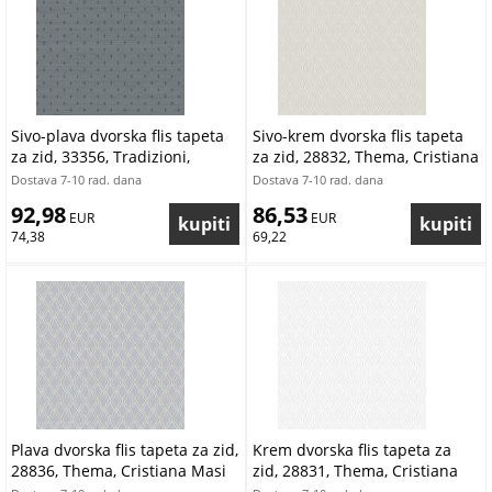
Sivo-plava dvorska flis tapeta
Sivo-krem dvorska flis tapeta
za zid, 33356, Tradizioni,
za zid, 28832, Thema, Cristiana
Cristiana Masi by Parato |
Masi by Parato | Ljepilo Gratis
Dostava 7-10 rad. dana
Dostava 7-10 rad. dana
Ljepilo Gratis
92,98
86,53
 EUR
 EUR
74,38
69,22
Plava dvorska flis tapeta za zid,
Krem dvorska flis tapeta za
28836, Thema, Cristiana Masi
zid, 28831, Thema, Cristiana
by Parato | Ljepilo Gratis
Masi by Parato | Ljepilo Gratis