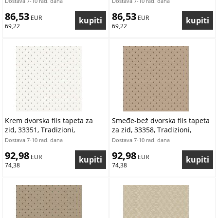
Dostava 7-10 rad. dana
Dostava 7-10 rad. dana
86,53
86,53
 EUR
 EUR
69,22
69,22
Krem dvorska flis tapeta za
Smeđe-bež dvorska flis tapeta
zid, 33351, Tradizioni,
za zid, 33358, Tradizioni,
Cristiana Masi by Parato |
Cristiana Masi by Parato |
Dostava 7-10 rad. dana
Dostava 7-10 rad. dana
Ljepilo Gratis
Ljepilo Gratis
92,98
92,98
 EUR
 EUR
74,38
74,38