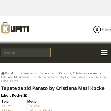
Prijava
Kupiti.hr
›
Tapete za zid
›
Tapete za zid Parato by Cristiana
›
Parato by
Cristiana Masi Kocke
›
Tapete za zid Parato by Cristiana Masi Kocke, luksuzna,
zidna, periva
Tapete za zid Parato by Cristiana Masi Kocke
Izbor: Kocke
Boja
Motiv
Bež
Dječje
Bijela
Grafički dizajn