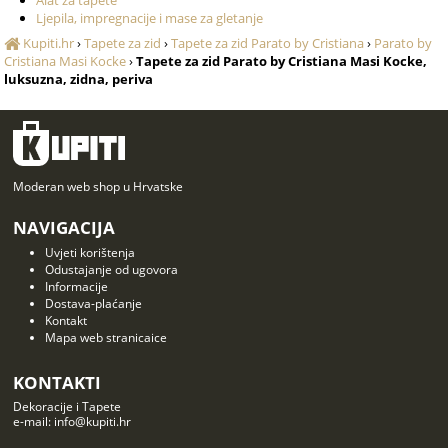
Alat za tapete
Ljepila, impregnacije i mase za gletanje
Kupiti.hr
›
Tapete za zid
›
Tapete za zid Parato by Cristiana
›
Parato by
Cristiana Masi Kocke
›
Tapete za zid Parato by Cristiana Masi Kocke,
luksuzna, zidna, periva
Moderan web shop u Hrvatske
NAVIGACIJA
Uvjeti korištenja
Odustajanje od ugovora
Informacije
Dostava-plaćanje
Kontakt
Mapa web stranicaice
KONTAKTI
Dekoracije i Tapete
e-mail: info@kupiti.hr