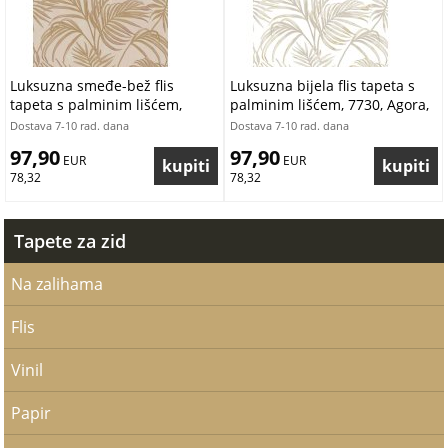
Luksuzna smeđe-bež flis
Luksuzna bijela flis tapeta s
tapeta s palminim lišćem,
palminim lišćem, 7730, Agora,
7732, Agora, Parato by
Parato by Cristiana Masi |
Dostava 7-10 rad. dana
Dostava 7-10 rad. dana
Cristiana Masi | Ljepilo Gratis
Ljepilo Gratis
97,90
97,90
 EUR
 EUR
78,32
78,32
Tapete za zid
Na zalihama
Flis
Vinil
Papir