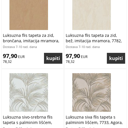
Luksuzna flis tapeta za zid,
Luksuzna flis tapeta za zid,
brončana, imitacija mramora,
bež, imitacija mramora, 7782,
7783, Agora, Pigmenta, Parato
Agora, Pigmenta, Parato by
Dostava 7-10 rad. dana
Dostava 7-10 rad. dana
by Cristiana Masi | Ljepilo
Cristiana Masi | Ljepilo Gratis
97,90
97,90
Gratis
 EUR
 EUR
78,32
78,32
Luksuzna sivo-srebrna flis
Luksuzna siva flis tapeta s
tapeta s palminim lišćem,
palminim lišćem, 7733, Agora,
7737, Agora, Parato by
Parato by Cristiana Masi |