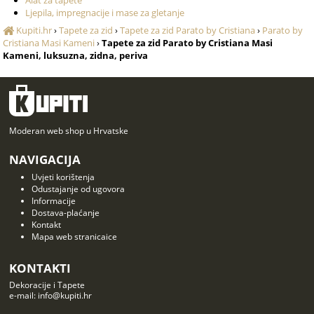
Alat za tapete
Ljepila, impregnacije i mase za gletanje
Kupiti.hr
›
Tapete za zid
›
Tapete za zid Parato by Cristiana
›
Parato by
Cristiana Masi Kameni
›
Tapete za zid Parato by Cristiana Masi
Kameni, luksuzna, zidna, periva
Moderan web shop u Hrvatske
NAVIGACIJA
Uvjeti korištenja
Odustajanje od ugovora
Informacije
Dostava-plaćanje
Kontakt
Mapa web stranicaice
KONTAKTI
Dekoracije i Tapete
e-mail: info@kupiti.hr