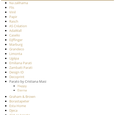
Na zalihama
Flis
Vinil
Papir
Rasch
AS Création
AdaWall
Caselio
Eijffinger
Marburg
Grandeco
Limonta
Ugépa
Emiliana Parati
Zambaiti Parati
Design ID
Decoprint
Parato by Cristiana Masi
Happy
Eterna
Graham & Brown
Borastapeter
Esta Home
Djeca