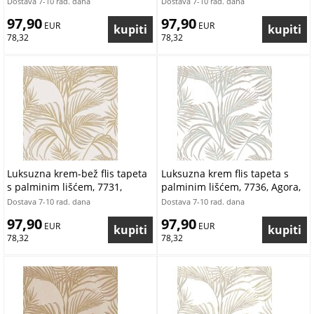
Dostava 7-10 rad. dana
Dostava 7-10 rad. dana
Cristiana Masi | Ljepilo Gratis
Ljepilo Gratis
97,90
97,90
 EUR
 EUR
78,32
78,32
Luksuzna krem-bež flis tapeta
Luksuzna krem flis tapeta s
s palminim lišćem, 7731,
palminim lišćem, 7736, Agora,
Agora, Parato by Cristiana
Parato by Cristiana Masi |
Dostava 7-10 rad. dana
Dostava 7-10 rad. dana
Masi | Ljepilo Gratis
Ljepilo Gratis
97,90
97,90
 EUR
 EUR
78,32
78,32