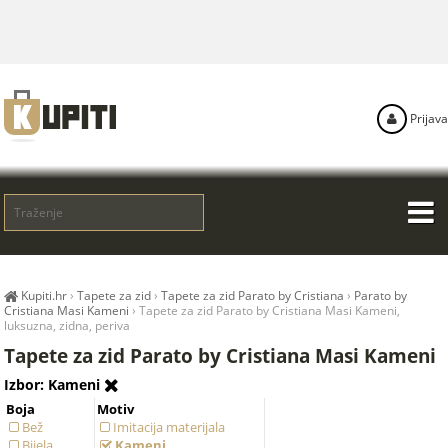
Prijava
Kupiti.hr
›
Tapete za zid
›
Tapete za zid Parato by Cristiana
›
Parato by
Cristiana Masi Kameni
›
Tapete za zid Parato by Cristiana Masi Kameni,
luksuzna, zidna, periva
Tapete za zid Parato by Cristiana Masi Kameni
Izbor: Kameni
Boja
Motiv
Bež
Imitacija materijala
Bijela
Kameni