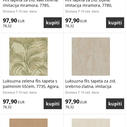
imitacija mramora, 7785,
imitacija mramora, 7780,
Agora, Pigmenta, Parato by
Agora, Pigmenta, Parato by
Dostava 7-10 rad. dana
Dostava 7-10 rad. dana
Cristiana Masi | Ljepilo Gratis
Cristiana Masi | Ljepilo Gratis
97,90
97,90
 EUR
 EUR
78,32
78,32
Luksuzna zelena flis tapeta s
Luksuzna flis tapeta za zid,
palminim lišćem, 7735, Agora,
srebrno-zlatna, imitacija
Parato by Cristiana Masi |
mramora, 7793, Agora,
Dostava 7-10 rad. dana
Dostava 7-10 rad. dana
Ljepilo Gratis
Pigmenta, Parato by Cristiana
97,90
97,90
 EUR
Masi | Ljepilo Gratis
 EUR
78,32
78,32