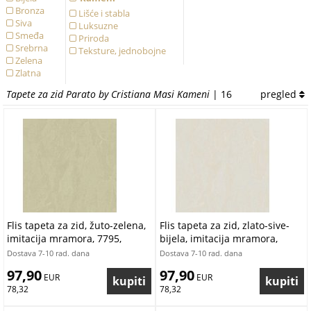
Bronza
Lišće i stabla
Siva
Luksuzne
Smeđa
Priroda
Srebrna
Teksture, jednobojne
Zelena
Zlatna
Žuta
Tapete za zid Parato by Cristiana Masi Kameni
| 16
pregled
Flis tapeta za zid, žuto-zelena,
Flis tapeta za zid, zlato-sive-
imitacija mramora, 7795,
bijela, imitacija mramora,
Agora, Pigmenta, Parato by
7791, Agora, Pigmenta, Parato
Dostava 7-10 rad. dana
Dostava 7-10 rad. dana
Cristiana Masi | Ljepilo Gratis
by Cristiana Masi | Ljepilo
97,90
97,90
 EUR
Gratis
 EUR
78,32
78,32