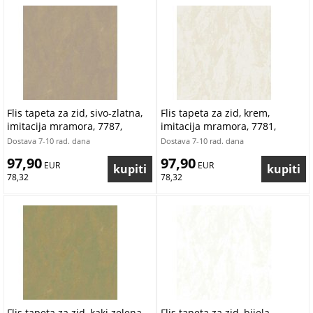
Flis tapeta za zid, sivo-zlatna,
Flis tapeta za zid, krem,
imitacija mramora, 7787,
imitacija mramora, 7781,
Agora, Pigmenta, Parato by
Agora, Pigmenta, Parato by
Dostava 7-10 rad. dana
Dostava 7-10 rad. dana
Cristiana Masi | Ljepilo Gratis
Cristiana Masi | Ljepilo Gratis
97,90
97,90
 EUR
 EUR
78,32
78,32
Flis tapeta za zid, kaki zelena,
Flis tapeta za zid, bijela,