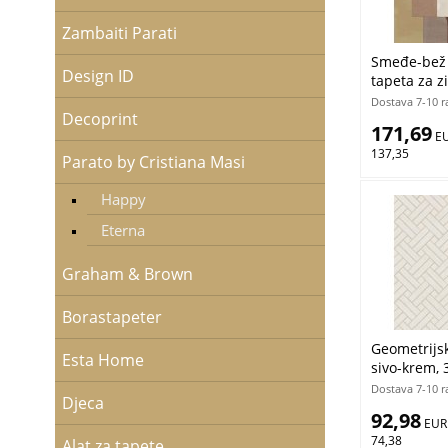
Zambaiti Parati
Smeđe-bež g
Design ID
tapeta za zi
Cristiana M
Dostava 7-10 r
Decoprint
Ljepilo Grat
171,69
 E
137,35
Parato by Cristiana Masi
Happy
Eterna
Graham & Brown
Borastapeter
Geometrijska
Esta Home
sivo-krem, 3
by Cristian
Dostava 7-10 r
Djeca
Gratis
92,98
 EUR
74,38
Alat za tapete