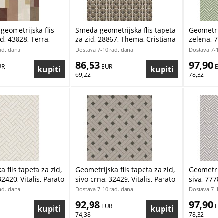
eometrijska flis
Smeđa geometrijska flis tapeta
Geometrij
d, 43828, Terra,
za zid, 28867, Thema, Cristiana
zelena, 7
asi by Parato |
Masi by Parat | Ljepilo Gratis
Cristiana
ad. dana
Dostava 7-10 rad. dana
Dostava 7-1
is
86,53
97,90
UR
 EUR
 
69,22
78,32
 flis tapeta za zid,
Geometrijska flis tapeta za zid,
Geometrij
2420, Vitalis, Parato
sivo-crna, 32429, Vitalis, Parato
siva, 777
a Masi | Ljepilo
by Cristiana Masi | Ljepilo
Cristiana
ad. dana
Dostava 7-10 rad. dana
Dostava 7-1
Gratis
92,98
97,90
 EUR
 
74,38
78,32