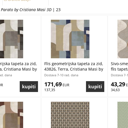
Imitacija materijala
d Parato by Cristiana Masi 3D
Luksuzne
| 23
Priroda
Pruge a linije
Teksture, jednobojne
ijska tapeta za zid,
Flis geometrijska tapeta za zid,
Sivo-sme
a, Cristiana Masi by
43826, Terra, Cristiana Masi by
flis tapet
pilo Gratis
Parato | Ljepilo Gratis
Cristian
ad. dana
Dostava 7-10 rad. dana
Dostava 7-1
Ljepilo G
171,69
43,29
UR
 EUR
 
137,35
34,63