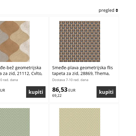
pregled
đe-bež geometrijska
Smeđe-plava geometrijska flis
a za zid, 21112, Cvlto,
tapeta za zid, 28869, Thema,
a Masi by Parato |
Cristiana Masi by Parato |
0 rad. dana
Dostava 7-10 rad. dana
ratis
Ljepilo Gratis
86,53
EUR
 EUR
69,22