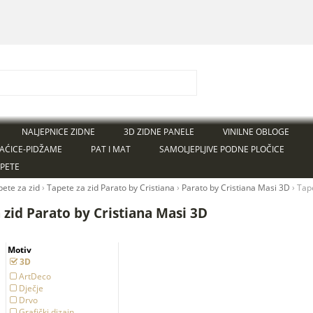
NALJEPNICE ZIDNE
3D ZIDNE PANELE
VINILNE OBLOGE
AĆICE-PIDŽAME
PAT I MAT
SAMOLJEPLJIVE PODNE PLOČICE
APETE
pete za zid
›
Tapete za zid Parato by Cristiana
›
Parato by Cristiana Masi 3D
›
Tape
 zid Parato by Cristiana Masi 3D
Motiv
3D
ArtDeco
Dječje
Drvo
Grafički dizajn