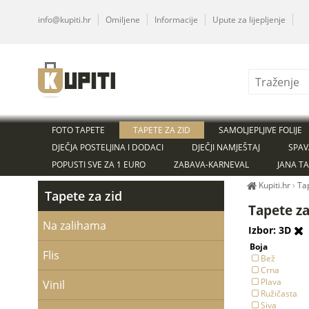
info@kupiti.hr
Omiljene
Informacije
Upute za lijepljenje
FOTO TAPETE
TAPETE ZA ZID
SAMOLJEPLJIVE FOLIJE
DJEČJA POSTELJINA I DODACI
DJEČJI NAMJEŠTAJ
SPAV
POPUSTI SVE ZA 1 EURO
ZABAVA-KARNEVAL
JANA T
Kupiti.hr
›
Ta
Tapete za zid
Tapete za
Na zalihama
Izbor: 3D
Boja
Flis
Bež
Crna
Plava
Vinil
Ružičasta
Siva