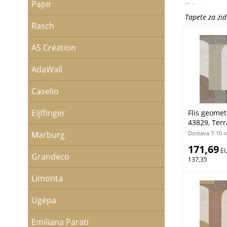
Papir
Smeđa
Zelena
Tapete za zi
Žuta
Rasch
AS Création
AdaWall
Caselio
Eijffinger
Flis geometr
43829, Terr
Parato | Lje
Dostava 7-10 r
Marburg
171,69
 E
Grandeco
137,35
Limonta
Ugépa
Emiliana Parati