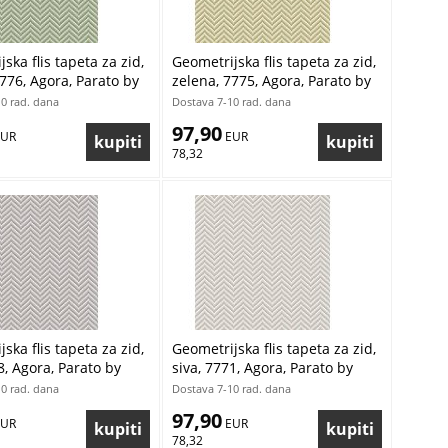
ska flis tapeta za zid,
Geometrijska flis tapeta za zid,
776, Agora, Parato by
zelena, 7775, Agora, Parato by
 Masi | Ljepilo Gratis
Cristiana Masi | Ljepilo Gratis
0 rad. dana
Dostava 7-10 rad. dana
97,90
EUR
 EUR
78,32
ska flis tapeta za zid,
Geometrijska flis tapeta za zid,
8, Agora, Parato by
siva, 7771, Agora, Parato by
 Masi | Ljepilo Gratis
Cristiana Masi | Ljepilo Gratis
0 rad. dana
Dostava 7-10 rad. dana
97,90
EUR
 EUR
78,32