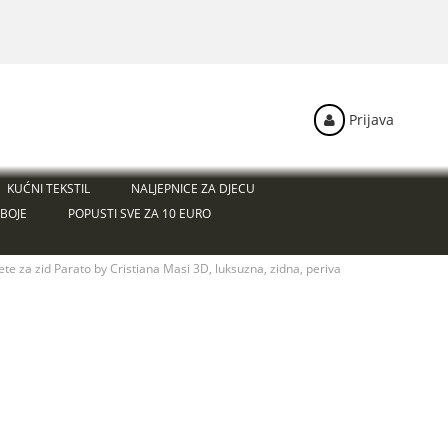
Prijava
KUĆNI TEKSTIL
NALJEPNICE ZA DJECU
BOJE
POPUSTI SVE ZA 10 EURO
te za zid Parato by Cristiana Masi 3D, luksuzna, zidna, periva