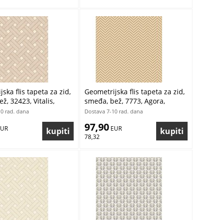
ska flis tapeta za zid,
Geometrijska flis tapeta za zid,
, 32423, Vitalis,
smeđa, bež, 7773, Agora,
y Cristiana Masi |
Parato by Cristiana Masi |
0 rad. dana
Dostava 7-10 rad. dana
ratis
Ljepilo Gratis
97,90
EUR
 EUR
78,32