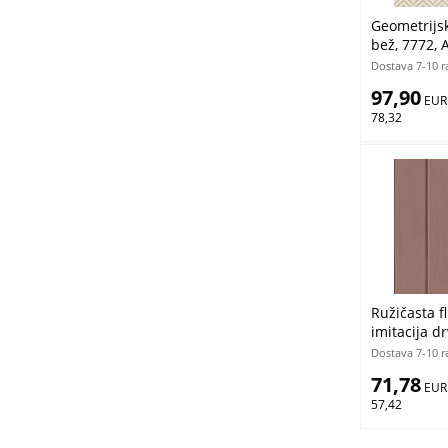
Geometrijska
bež, 7772, 
Cristiana M
Dostava 7-10 r
97,90
 EUR
78,32
Ružičasta fl
imitacija d
14878, Happ
Dostava 7-10 r
Gratis
71,78
 EUR
57,42