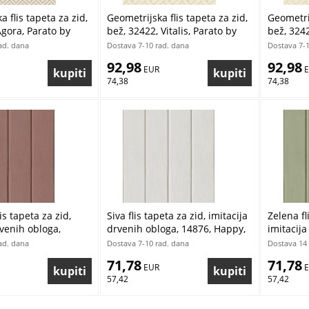
 flis tapeta za zid,
Geometrijska flis tapeta za zid,
Geometrij
Agora, Parato by
bež, 32422, Vitalis, Parato by
bež, 3242
asi | Ljepilo Gratis
Cristiana Masi | Ljepilo Gratis
Cristiana
ad. dana
Dostava 7-10 rad. dana
Dostava 7-1
92,98
92,98
 EUR
 
74,38
74,38
is tapeta za zid,
Siva flis tapeta za zid, imitacija
Zelena fl
rvenih obloga,
drvenih obloga, 14876, Happy,
imitacija
y, Parato | Ljepilo
Parato | Ljepilo Gratis
14875, Ha
ad. dana
Dostava 7-10 rad. dana
Dostava 14 
Gratis
71,78
71,78
 EUR
 
57,42
57,42