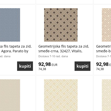
 flis tapeta za zid,
Geometrijska flis tapeta za zid,
Geometrij
, Agora, Parato by
smeđe-crna, 32427, Vitalis,
smeđe-bež
asi | Ljepilo Gratis
Parato by Cristiana Masi |
Parato b
ad. dana
Dostava 7-10 rad. dana
Dostava 7-1
Ljepilo Gratis
Ljepilo G
92,98
92,98
 EUR
 
74,38
74,38