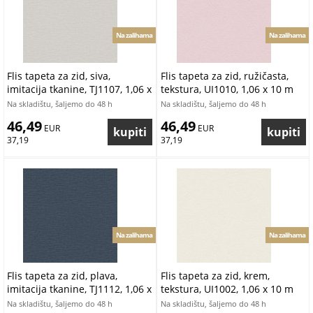
Na zalihama
Na zalihama
Flis tapeta za zid, siva,
Flis tapeta za zid, ružičasta,
imitacija tkanine, TJ1107, 1,06 x
tekstura, UI1010, 1,06 x 10 m
10 m
Na skladištu, šaljemo do 48 h
Na skladištu, šaljemo do 48 h
46,49
46,49
 EUR
 EUR
37,19
37,19
Na zalihama
Na zalihama
Flis tapeta za zid, plava,
Flis tapeta za zid, krem,
imitacija tkanine, TJ1112, 1,06 x
tekstura, UI1002, 1,06 x 10 m
10 m
Na skladištu, šaljemo do 48 h
Na skladištu, šaljemo do 48 h