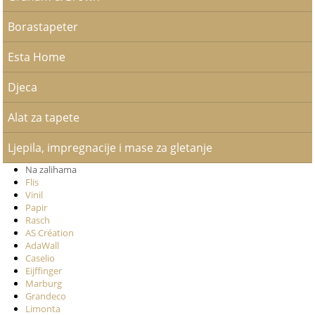
Borastapeter
Esta Home
Djeca
Alat za tapete
Ljepila, impregnacije i mase za gletanje
Na zalihama
Flis
Vinil
Papir
Rasch
AS Création
AdaWall
Caselio
Eijffinger
Marburg
Grandeco
Limonta