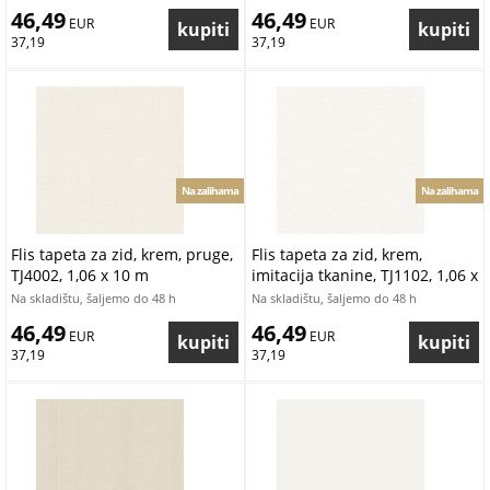
46,49
46,49
 EUR
 EUR
37,19
37,19
Na zalihama
Na zalihama
Flis tapeta za zid, krem, pruge,
Flis tapeta za zid, krem,
TJ4002, 1,06 x 10 m
imitacija tkanine, TJ1102, 1,06 x
10 m
Na skladištu, šaljemo do 48 h
Na skladištu, šaljemo do 48 h
46,49
46,49
 EUR
 EUR
37,19
37,19