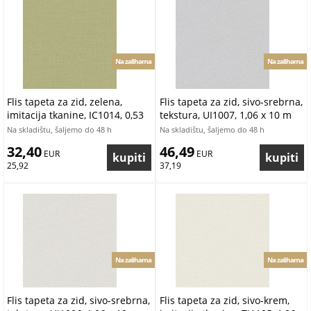
Na zalihama
Na zalihama
Flis tapeta za zid, zelena,
Flis tapeta za zid, sivo-srebrna,
imitacija tkanine, IC1014, 0,53
tekstura, UI1007, 1,06 x 10 m
x 10 m
Na skladištu, šaljemo do 48 h
Na skladištu, šaljemo do 48 h
32,40
46,49
 EUR
 EUR
25,92
37,19
Na zalihama
Na zalihama
Flis tapeta za zid, sivo-srebrna,
Flis tapeta za zid, sivo-krem,