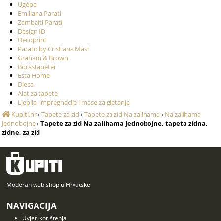
Ugépa
Emiliana Parati
Zambaiti Parati
Design ID
Decoprint
Parato by Cristiana Masi
Graham & Brown
Borastapeter
Esta Home
Djeca
Alat za tapete
Ljepila, impregnacije i mase za gletanje
Kupiti.hr
›
Tapete za zid
›
Tapete za zid Na zalihama
›
Na zalihama
Jednobojne
›
Tapete za zid Na zalihama Jednobojne, tapeta zidna,
zidne, za zid
Moderan web shop u Hrvatske
NAVIGACIJA
Uvjeti korištenja