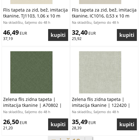
Flis tapeta za zid, bež, imitacija
Flis tapeta za zid, bež, imitacija
tkanine, TJ1103, 1,06 x 10 m
tkanine, IC1016, 0,53 x 10 m
Na skladištu, šaljemo do 48 h
Na skladištu, šaljemo do 48 h
46,49
32,40
 EUR
 EUR
37,19
25,92
Zelena flis zidna tapeta |
Zelena flis zidna tapeta |
imitacija tkanine | A70802 |
imitacija tkanine | 122420 |
Ljepilo gratis
Ljepilo gratis
Na skladištu, šaljemo do 48 h
Na skladištu, šaljemo do 48 h
26,50
35,49
 EUR
 EUR
21,20
28,39