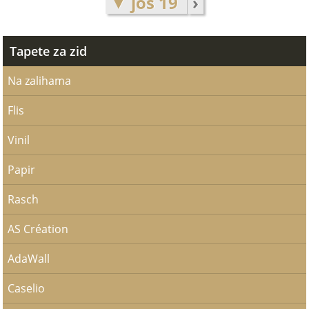
▼ još 19
›
Tapete za zid
Na zalihama
Flis
Vinil
Papir
Rasch
AS Création
AdaWall
Caselio