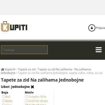
Prijava
Kupiti.hr
›
Tapete za zid
›
Tapete za zid Na zalihama
›
Na zalihama
Jednobojne
›
Tapete za zid Na zalihama Jednobojne, tapeta zidna, zidne, za zid
Tapete za zid Na zalihama Jednobojne
Izbor: Jednobojne
Boja
Motiv
Bež
Cvijeće i lišće
Bijela
Grafički dizajn