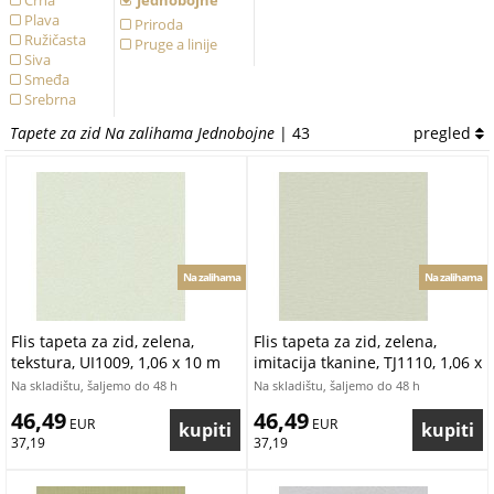
Crna
Jednobojne
Plava
Priroda
Ružičasta
Pruge a linije
Siva
Smeđa
Srebrna
Tirkizna
Tapete za zid Na zalihama Jednobojne
| 43
pregled
Zelena
Zlatna
Žuta
Na zalihama
Na zalihama
Flis tapeta za zid, zelena,
Flis tapeta za zid, zelena,
tekstura, UI1009, 1,06 x 10 m
imitacija tkanine, TJ1110, 1,06 x
10 m
Na skladištu, šaljemo do 48 h
Na skladištu, šaljemo do 48 h
46,49
46,49
 EUR
 EUR
37,19
37,19