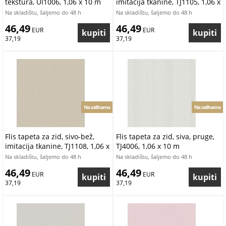
tekstura, UI1006, 1,06 x 10 m
imitacija tkanine, TJ1105, 1,06 x
10 m
Na skladištu, šaljemo do 48 h
Na skladištu, šaljemo do 48 h
46,49
46,49
 EUR
 EUR
37,19
37,19
Na zalihama
Na zalihama
Flis tapeta za zid, sivo-bež,
Flis tapeta za zid, siva, pruge,
imitacija tkanine, TJ1108, 1,06 x
TJ4006, 1,06 x 10 m
10 m
Na skladištu, šaljemo do 48 h
Na skladištu, šaljemo do 48 h
46,49
46,49
 EUR
 EUR
37,19
37,19