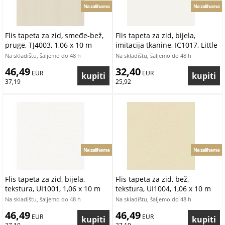
Na zalihama
Na zalihama
Flis tapeta za zid, smeđe-bež,
Flis tapeta za zid, bijela,
pruge, TJ4003, 1,06 x 10 m
imitacija tkanine, IC1017, Little
Dreamers, Vavex
Na skladištu, šaljemo do 48 h
Na skladištu, šaljemo do 48 h
46,49
32,40
 EUR
 EUR
37,19
25,92
Na zalihama
Na zalihama
Flis tapeta za zid, bijela,
Flis tapeta za zid, bež,
tekstura, UI1001, 1,06 x 10 m
tekstura, UI1004, 1,06 x 10 m
Na skladištu, šaljemo do 48 h
Na skladištu, šaljemo do 48 h
46,49
46,49
 EUR
 EUR