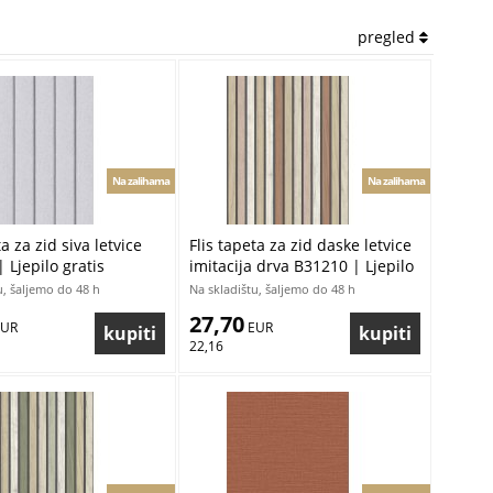
pregled
Na zalihama
Na zalihama
ta za zid siva letvice
Flis tapeta za zid daske letvice
 Ljepilo gratis
imitacija drva B31210 | Ljepilo
gratis
u, šaljemo do 48 h
Na skladištu, šaljemo do 48 h
27,70
EUR
 EUR
22,16