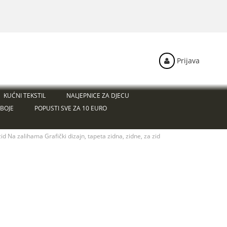
Prijava
KUĆNI TEKSTIL
NALJEPNICE ZA DJECU
BOJE
POPUSTI SVE ZA 10 EURO
id Na zalihama Grafički dizajn, tapeta zidna, zidne, za zid