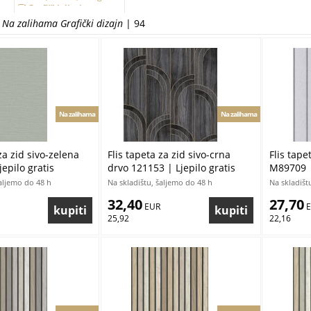
Grafički dizajn
d Na zalihama Grafički dizajn
Jednobojne
| 94
Krugovi i kotači
Moderne
Pruge a linije
Struktura
Teksturi
Na zalihama
Na zalihama
za zid sivo-zelena
Flis tapeta za zid sivo-crna
Flis tape
epilo gratis
drvo 121153 | Ljepilo gratis
M89709 |
šaljemo do 48 h
Na skladištu, šaljemo do 48 h
Na skladišt
32,40
27,70
 EUR
 
25,92
22,16