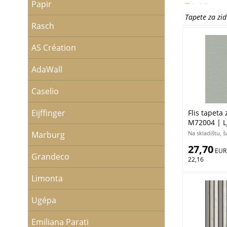
Papir
Ljubičasta
Metalik
Tapete za zi
Narančasta
Rasch
Plava
Ružičasta
AS Création
Siva
Smeđa
Srebrna
AdaWall
Tirkizna
Zelena
Caselio
Zlatna
Eijffinger
Flis tapeta 
M72004 | Lj
Na skladištu, 
Marburg
27,70
 EUR
Grandeco
22,16
Limonta
Ugépa
Emiliana Parati