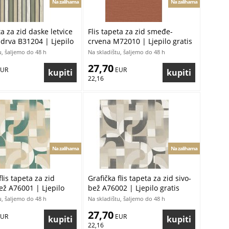
Na zalihama
Na zalihama
ta za zid daske letvice
Flis tapeta za zid smeđe-
 drva B31204 | Ljepilo
crvena M72010 | Ljepilo gratis
u, šaljemo do 48 h
Na skladištu, šaljemo do 48 h
27,70
EUR
 EUR
22,16
Na zalihama
Na zalihama
flis tapeta za zid
Grafička flis tapeta za zid sivo-
ež A76001 | Ljepilo
bež A76002 | Ljepilo gratis
u, šaljemo do 48 h
Na skladištu, šaljemo do 48 h
27,70
EUR
 EUR
22,16