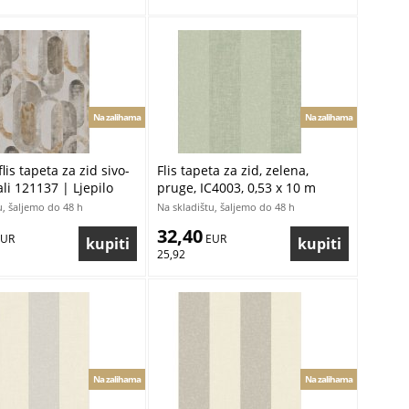
Na zalihama
Na zalihama
flis tapeta za zid sivo-
Flis tapeta za zid, zelena,
ali 121137 | Ljepilo
pruge, IC4003, 0,53 x 10 m
u, šaljemo do 48 h
Na skladištu, šaljemo do 48 h
32,40
EUR
 EUR
25,92
Na zalihama
Na zalihama