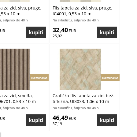
ta za zid, siva, pruge,
Flis tapeta za zid, siva, pruge,
,53 x 10 m
IC4001, 0,53 x 10 m
u, šaljemo do 48 h
Na skladištu, šaljemo do 48 h
32,40
EUR
 EUR
25,92
Na zalihama
Na zalihama
ta za zid, smeđa,
Grafička flis tapeta za zid, bež-
96701, 0,53 x 10 m
tirkizna, UI3033, 1,06 x 10 m
u, šaljemo do 48 h
Na skladištu, šaljemo do 48 h
46,49
EUR
 EUR
37,19