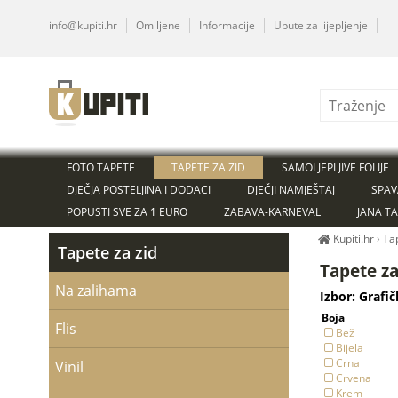
info@kupiti.hr
Omiljene
Informacije
Upute za lijepljenje
FOTO TAPETE
TAPETE ZA ZID
SAMOLJEPLJIVE FOLIJE
DJEČJA POSTELJINA I DODACI
DJEČJI NAMJEŠTAJ
SPAV
POPUSTI SVE ZA 1 EURO
ZABAVA-KARNEVAL
JANA T
Kupiti.hr
›
Ta
Tapete za zid
Tapete za
Na zalihama
Izbor: Grafič
Boja
Flis
Bež
Bijela
Crna
Vinil
Crvena
Krem