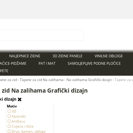
NALJEPNICE ZIDNE
3D ZIDNE PANELE
VINILNE OBLOGE
AĆICE-PIDŽAME
PAT I MAT
SAMOLJEPLJIVE PODNE PLOČICE
APETE
pete za zid
›
Tapete za zid Na zalihama
›
Na zalihama Grafički dizajn
›
Tapete za z
 zid Na zalihama Grafički dizajn
ki dizajn
Motiv
3D
Apstrakt
ArtDeco
Cvijeće i lišće
Drvo, kamen, obloge