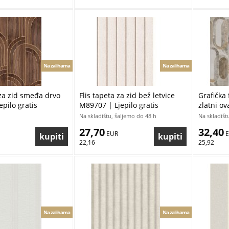
Na zalihama
Na zalihama
 za zid smeđa drvo
Flis tapeta za zid bež letvice
Grafička 
epilo gratis
M89707 | Ljepilo gratis
zlatni ov
gratis
Na skladištu, šaljemo do 48 h
Na skladišt
27,70
32,40
 EUR
 
22,16
25,92
Na zalihama
Na zalihama