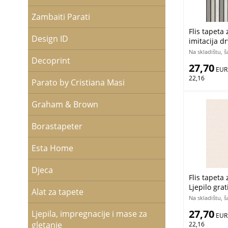
Zambaiti Parati
Flis tapeta 
Design ID
imitacija d
gratis
Na skladištu, 
Decoprint
27,70
 EUR
22,16
Parato by Cristiana Masi
Graham & Brown
Borastapeter
Esta Home
Djeca
Flis tapeta
Ljepilo grat
Alat za tapete
Na skladištu, 
27,70
Ljepila, impregnacije i mase za
 EUR
gletanje
22,16