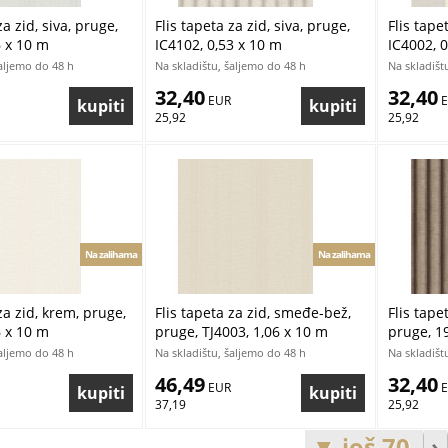
za zid, siva, pruge,
Flis tapeta za zid, siva, pruge,
Flis tape
6 x 10 m
IC4102, 0,53 x 10 m
IC4002, 0
šaljemo do 48 h
Na skladištu, šaljemo do 48 h
Na skladišt
32,40
32,40
 EUR
 
25,92
25,92
Na zalihama
Na zalihama
za zid, krem, pruge,
Flis tapeta za zid, smeđe-bež,
Flis tape
6 x 10 m
pruge, TJ4003, 1,06 x 10 m
pruge, 1
šaljemo do 48 h
Na skladištu, šaljemo do 48 h
Na skladišt
46,49
32,40
 EUR
 
37,19
25,92
▼ još 70
›