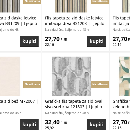
Na zalihama
Na zalihama
za zid daske letvice
Flis tapeta za zid daske letvice
Flis tape
rva B31209 | Ljepilo
imitacija drva B31208 | Ljepilo
imitacija
gratis
gratis
šaljemo do 48 h
Na skladištu, šaljemo do 48 h
Na skladišt
27,70
27,70
 EUR
 
22,16
22,16
Na zalihama
Na zalihama
 za zid bež M72007 |
Grafička flis tapeta za zid ovali
Grafička 
is
sivo-srebrna 121803 | Ljepilo
zeleno-b
gratis
gratis
šaljemo do 48 h
Na skladištu, šaljemo do 48 h
Na skladišt
32,40
27,70
 EUR
 
25,92
22,16