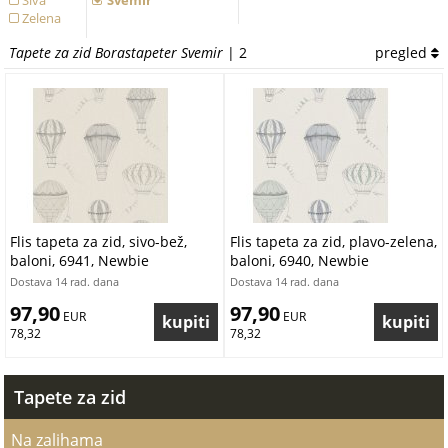
Siva
Svemir
Zelena
Tapete za zid Borastapeter Svemir
| 2
pregled
Flis tapeta za zid, sivo-bež,
Flis tapeta za zid, plavo-zelena,
baloni, 6941, Newbie
baloni, 6940, Newbie
Wallpaper, Borastapeter |
Wallpaper, Borastapeter |
Dostava 14 rad. dana
Dostava 14 rad. dana
Ljepilo Gratis
Ljepilo Gratis
97,90
97,90
 EUR
 EUR
78,32
78,32
Tapete za zid
Na zalihama