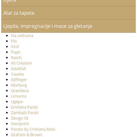
Alat za tapete
Ljepila, impregnacije i mase za gletanje
Na zalihama
Flis
Vinil
Papir
Rasch
AS Création
AdaWall
Caselio
Eijffinger
Marburg
Grandeco
Limonta
Ugépa
Emiliana Parati
Zambaiti Parati
Design ID
Decoprint
Parato by Cristiana Masi
Graham & Brown