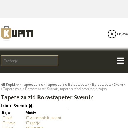
Prijava
Kupiti.hr
›
Tapete za zid
›
Tapete za zid Borastapeter
›
Borastapeter Svemir
›
Tapete za zid Borastapeter Svemir, tapete skandinavskog dizajna
Tapete za zid Borastapeter Svemir
Izbor: Svemir
Boja
Motiv
Bež
Automobili, avioni
Plava
Dječje