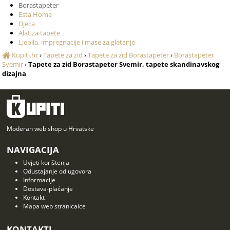
Borastapeter
Esta Home
Djeca
Alat za tapete
Ljepila, impregnacije i mase za gletanje
Kupiti.hr
›
Tapete za zid
›
Tapete za zid Borastapeter
›
Borastapeter
Svemir
›
Tapete za zid Borastapeter Svemir, tapete skandinavskog
dizajna
Moderan web shop u Hrvatske
NAVIGACIJA
Uvjeti korištenja
Odustajanje od ugovora
Informacije
Dostava-plaćanje
Kontakt
Mapa web stranicaice
KONTAKTI