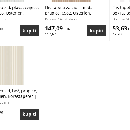
za zid, plava, cvijeće,
Flis tapeta za zid, smeđa,
Flis tape
56, Osterlen,
prugice, 6982, Osterlen,
38719, B
r | Ljepilo Gratis
Borastapeter | Ljepilo Gratis
Borastape
. dana
Dostava 14 rad. dana
Dostava 14 
147,09
53,63
UR
 EUR
 
117,67
42,90
za zid, bež, prugice,
len, Borastapeter |
is
. dana
UR