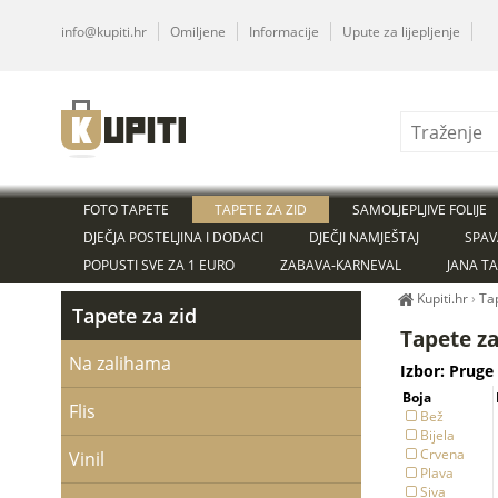
info@kupiti.hr
Omiljene
Informacije
Upute za lijepljenje
FOTO TAPETE
TAPETE ZA ZID
SAMOLJEPLJIVE FOLIJE
DJEČJA POSTELJINA I DODACI
DJEČJI NAMJEŠTAJ
SPAV
POPUSTI SVE ZA 1 EURO
ZABAVA-KARNEVAL
JANA T
Kupiti.hr
›
Ta
Tapete za zid
Tapete za
Na zalihama
Izbor: Pruge 
Boja
Flis
Bež
Bijela
Crvena
Vinil
Plava
Siva