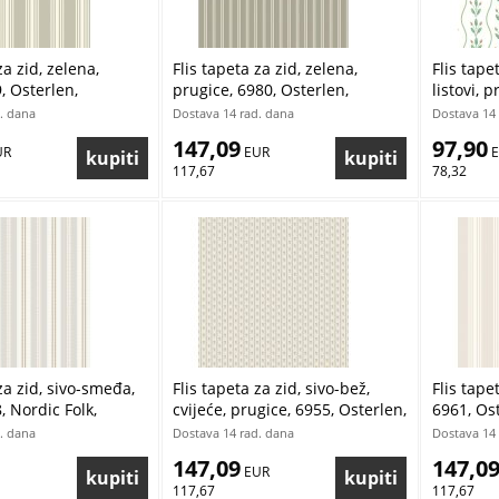
za zid, zelena,
Flis tapeta za zid, zelena,
Flis tape
, Osterlen,
prugice, 6980, Osterlen,
listovi, 
r | Ljepilo Gratis
Borastapeter | Ljepilo Gratis
Borastape
. dana
Dostava 14 rad. dana
Dostava 14 
147,09
97,90
UR
 EUR
 
117,67
78,32
za zid, sivo-smeđa,
Flis tapeta za zid, sivo-bež,
Flis tape
, Nordic Folk,
cvijeće, prugice, 6955, Osterlen,
6961, Os
r | Ljepilo Gratis
Borastapeter | Ljepilo Gratis
Ljepilo G
. dana
Dostava 14 rad. dana
Dostava 14 
147,09
147,0
 EUR
117,67
117,67