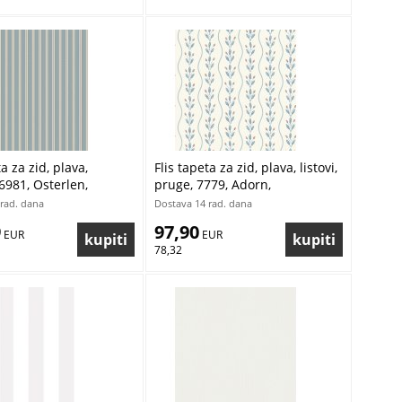
ta za zid, plava,
Flis tapeta za zid, plava, listovi,
6981, Osterlen,
pruge, 7779, Adorn,
ter | Ljepilo Gratis
Borastapeter | Ljepilo Gratis
rad. dana
Dostava 14 rad. dana
9
97,90
 EUR
 EUR
78,32