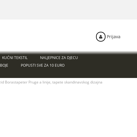
Prijava
KUĆNI TEKSTIL
NALJEPNICE ZA DJECU
BOJE
POPUSTI SVE ZA 10 EURO
zid Borastapeter Pruge a linije, tapete skandinavskog dizajna