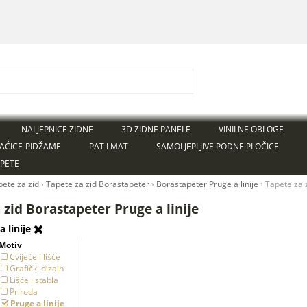
NALJEPNICE ZIDNE
3D ZIDNE PANELE
VINILNE OBLOGE
AĆICE-PIDŽAME
PAT I MAT
SAMOLJEPLJIVE PODNE PLOČICE
APETE
pete za zid
›
Tapete za zid Borastapeter
›
Borastapeter Pruge a linije
›
Tapete za 
 zid Borastapeter Pruge a linije
a linije
Motiv
Cvijeće i lišće
Grafički dizajn
Lišće i stabla
Priroda
Pruge a linije