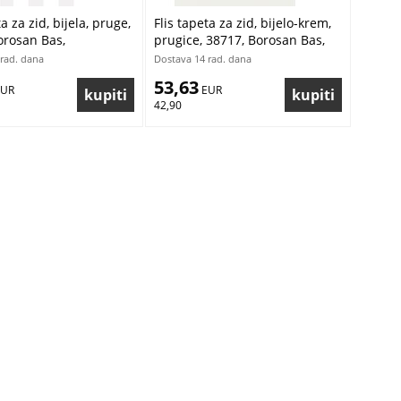
ta za zid, bijela, pruge,
Flis tapeta za zid, bijelo-krem,
orosan Bas,
prugice, 38717, Borosan Bas,
ter | Ljepilo Gratis
Borastapeter | Ljepilo Gratis
rad. dana
Dostava 14 rad. dana
53,63
EUR
 EUR
42,90