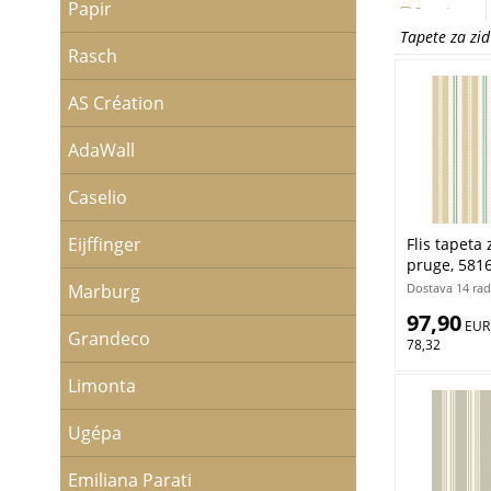
Papir
Smeđa
Zelena
Tapete za zid
Žuta
Rasch
AS Création
AdaWall
Caselio
Eijffinger
Flis tapeta 
pruge, 5816
Borastapete
Dostava 14 rad
Marburg
97,90
 EUR
Grandeco
78,32
Limonta
Ugépa
Emiliana Parati