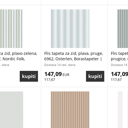
za zid, plavo-zelena,
Flis tapeta za zid, plava, pruge,
Flis tape
, Nordic Folk,
6962, Osterlen, Borastapeter |
prugice, 
r | Ljepilo Gratis
Ljepilo Gratis
Borastape
. dana
Dostava 14 rad. dana
Dostava 14 
147,09
147,0
 EUR
117,67
117,67