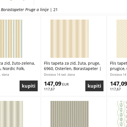
 Borastapeter Pruge a linije
| 21
za zid, žuto-zelena,
Flis tapeta za zid, žuta, pruge,
Flis tapet
, Nordic Folk,
6960, Osterlen, Borastapeter |
prugice, 
r | Ljepilo Gratis
Ljepilo Gratis
Borastape
. dana
Dostava 14 rad. dana
Dostava 14 
147,09
147,0
 EUR
117,67
117,67