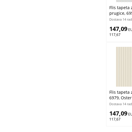
Flis tapeta 
prugice, 69
Borastapete
Dostava 14 rad
147,09
 E
117,67
Flis tapeta 
6979, Oster
Ljepilo Grat
Dostava 14 rad
147,09
 E
117,67