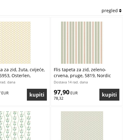
pregled
a za zid, žuta, cvijeće,
Flis tapeta za zid, zeleno-
6953, Osterlen,
crvena, pruge, 5819, Nordic
ter | Ljepilo Gratis
Folk, Borastapeter | Ljepilo
rad. dana
Dostava 14 rad. dana
Gratis
9
97,90
 EUR
 EUR
78,32