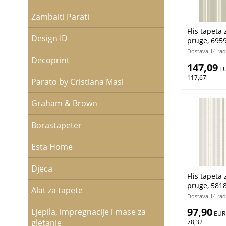
Zambaiti Parati
Flis tapeta 
Design ID
pruge, 6959
Borastapete
Dostava 14 rad
Decoprint
147,09
 E
117,67
Parato by Cristiana Masi
Graham & Brown
Borastapeter
Esta Home
Djeca
Flis tapeta 
pruge, 5818
Alat za tapete
Borastapete
Dostava 14 rad
97,90
Ljepila, impregnacije i mase za
 EUR
gletanje
78,32