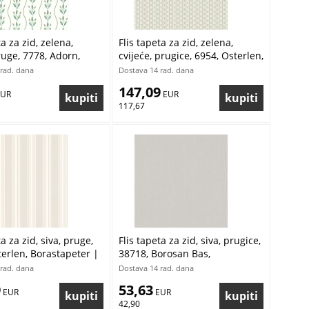
ta za zid, zelena,
Flis tapeta za zid, zelena,
pruge, 7778, Adorn,
cvijeće, prugice, 6954, Osterlen,
ter | Ljepilo Gratis
Borastapeter | Ljepilo Gratis
rad. dana
Dostava 14 rad. dana
147,09
EUR
 EUR
117,67
ta za zid, siva, pruge,
Flis tapeta za zid, siva, prugice,
terlen, Borastapeter |
38718, Borosan Bas,
ratis
Borastapeter | Ljepilo Gratis
rad. dana
Dostava 14 rad. dana
9
53,63
 EUR
 EUR
42,90