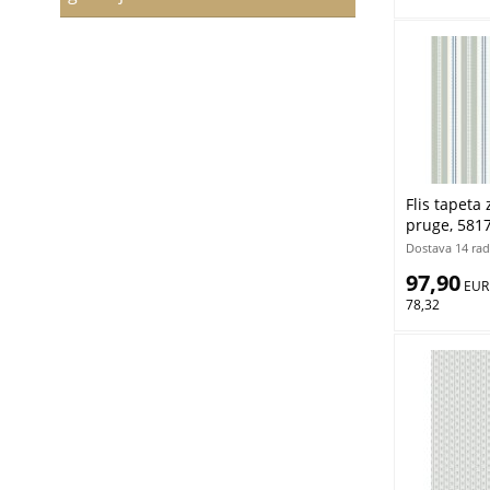
Flis tapeta 
pruge, 5817
Borastapete
Dostava 14 rad
97,90
 EUR
78,32