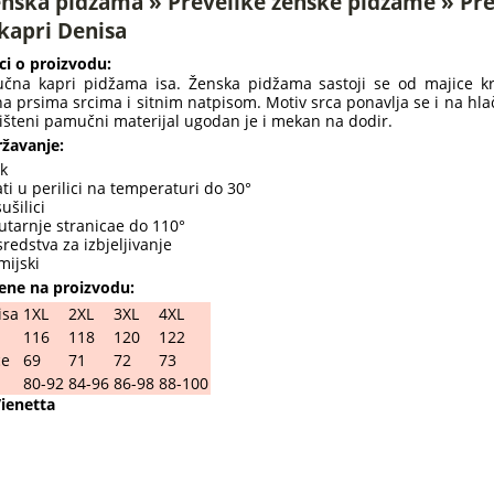
enska pidžama » Prevelike ženske pidžame » Pre
kapri Denisa
ci o proizvodu:
na kapri pidžama isa. Ženska pidžama sastoji se od majice krat
a prsima srcima i sitnim natpisom. Motiv srca ponavlja se i na hla
išteni pamučni materijal ugodan je i mekan na dodir.
žavanje:
k
ti u perilici na temperaturi do 30°
ušilici
nutarnje stranicae do 110°
 sredstva za izbjeljivanje
emijski
ene na proizvodu:
isa
1XL
2XL
3XL
4XL
116
118
120
122
ce
69
71
72
73
80-92
84-96
86-98
88-100
ienetta