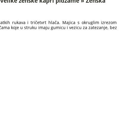
velike ženske kapri pidžame » Ženska
kih rukava i tričetvrt hlača. Majica s okruglim izrezom
čama koje u struku imaju gumicu i vezicu za zatezanje, bez