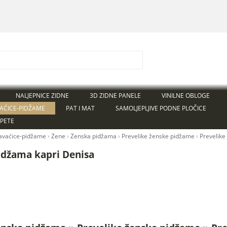
NALJEPNICE ZIDNE
3D ZIDNE PANELE
VINILNE OBLOGE
AĆICE-PIDŽAME
PAT I MAT
SAMOLJEPLJIVE PODNE PLOČICE
APETE
avaćice-pidžame
›
Žene
›
Ženska pidžama
›
Prevelike ženske pidžame
›
Prevelike
idžama kapri Denisa