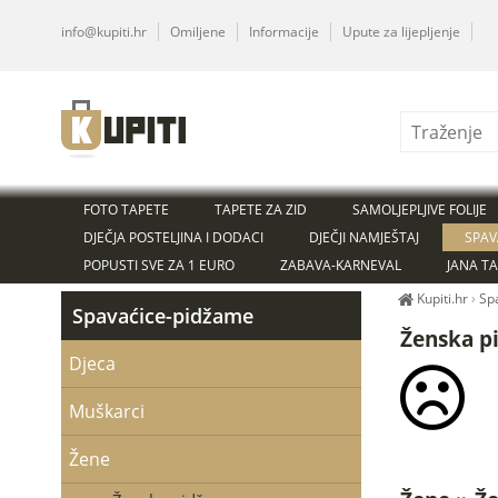
info@kupiti.hr
Omiljene
Informacije
Upute za lijepljenje
FOTO TAPETE
TAPETE ZA ZID
SAMOLJEPLJIVE FOLIJE
DJEČJA POSTELJINA I DODACI
DJEČJI NAMJEŠTAJ
SPAV
POPUSTI SVE ZA 1 EURO
ZABAVA-KARNEVAL
JANA T
Kupiti.hr
›
Sp
Spavaćice-pidžame
Ženska p
Djeca
Muškarci
Žene