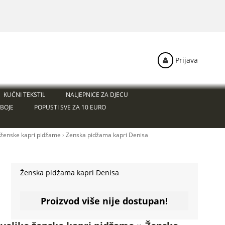
Prijava
KUĆNI TEKSTIL
NALJEPNICE ZA DJECU
BOJE
POPUSTI SVE ZA 10 EURO
 ženske kapri pidžame
›
Ženska pidžama kapri Denisa
Ženska pidžama kapri Denisa
Proizvod više nije dostupan!