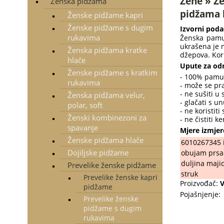
Žene » Ž
Ženska pidžama
pidžama 
Ženske pidžame kapri
Ženske pidžame s dugim
Izvorni poda
rukavima
Ženska pamuč
ukrašena je n
Ženska pidžama kratke
džepova. Kor
hlače
Upute za odr
Ženske pidžame s kratkim
- 100% pamu
rukavima
- može se pra
- ne sušiti u s
Ženska pidžama velur,
- glačati s u
polar, soft
- ne koristiti
Ženski kombinezoni za
- ne čistiti k
spavanje
Mjere izmjer
Ženske pidžama hlače
6010267345 
Dojiljske pidžame
obujam prsa
duljina maji
Prevelike ženske pidžame
struk
Prevelike ženske kapri
Proizvođač:
V
pidžame
Pojašnjenje:
Prevelike ženske
pidžame s dugim
rukavima