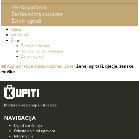
Ženska pidžama
Ženske noćne spavaćice
Ženski ogrtači
Djeca
Muškarci
Žene
Ženska pidžama
Ženske noćne spavaćice
Ženski ogrtači
Kupiti.hr
›
Spavaćice-pidžame
›
Žene
›
Žene, ogrtači, dječje, ženske,
muške
Moderan web shop u Hrvatske
NAVIGACIJA
Uvjeti korištenja
Odustajanje od ugovora
Informacije