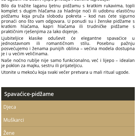
Bilo da tražite laganu ljetnu pidžamu s kratkim rukavima, topli
komplet s dugim hlačama za hladnije noći ili udobnu elastičnu
pidžamu koja pruža slobodu pokreta – kod nas ćete sigurno
pronaći ono što vam odgovara. U ponudi su i ženske pidžame s
kratkim hlačama, kapri hlačama ili trudničke pidžame s
praktičnim rješenjima za lako dojenje.
Ljubiteljice klasike oduševit će elegantne spavaćice u
jednostavnom ili romantičnom stilu. Posebnu pažnju
posvećujemo i ženama punijih oblina – većina modela dostupna
je i u većim veličinama.
Naše noćno rublje nije samo funkcionalno, već i lijepo – idealan
je poklon za majku, sestru ili prijateljicu.
Utonite u mekoću koja svaki večer pretvara u mali ritual ugode.
Spavaćice-pidžame
Djeca
Muškarci
Žene