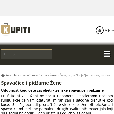
Prijava
Kupiti.hr
›
Spavaćice-pidžame
›
Žene
›
Žene, ogrtači, dječje, ženske, muške
Spavačice i pidžame Žene
Udobnost koju ćete zavoljeti – ženske spavaćice i pidžame
Priuštite si zasluženi odmor u udobnom i modernom noćnom
rublju koje će vam osigurati miran san i ugodne trenutke kod
kuće. U našoj ponudi pronaći ćete širok izbor ženskih pidžama i
spavaćica od mekane pamuka i drugih kvalitetnih materijala koji
su ugodni na dodir, lijepo pristaju i odlično izgledaju.