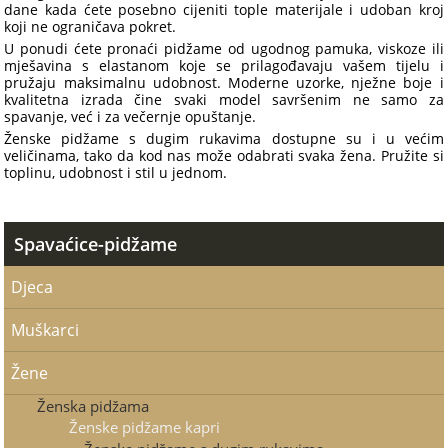
dane kada ćete posebno cijeniti tople materijale i udoban kroj
koji ne ograničava pokret.
U ponudi ćete pronaći pidžame od ugodnog pamuka, viskoze ili
mješavina s elastanom koje se prilagođavaju vašem tijelu i
pružaju maksimalnu udobnost. Moderne uzorke, nježne boje i
kvalitetna izrada čine svaki model savršenim ne samo za
spavanje, već i za večernje opuštanje.
Ženske pidžame s dugim rukavima dostupne su i u većim
veličinama, tako da kod nas može odabrati svaka žena. Pružite si
toplinu, udobnost i stil u jednom.
Spavaćice-pidžame
Djeca
Muškarci
Žene
Ženska pidžama
Ženske pidžame kapri