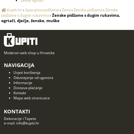
Ženski ogrtači
Kupiti.hr
›
Spavaćice-pidžame
›
Žene
›
Ženska pidžama
›
Ženske
pidžame s dugim rukavima
›
Ženske pidžame s dugim rukavima,
ogrtači, dječje, ženske, muške
Moderan web shop u Hrvatske
NAVIGACIJA
Uvjeti korištenja
Odustajanje od ugovora
Informacije
Dostava-plaćanje
Kontakt
Mapa web stranicaice
KONTAKTI
Dekoracije i Tapete
e-mail: info@kupiti.hr