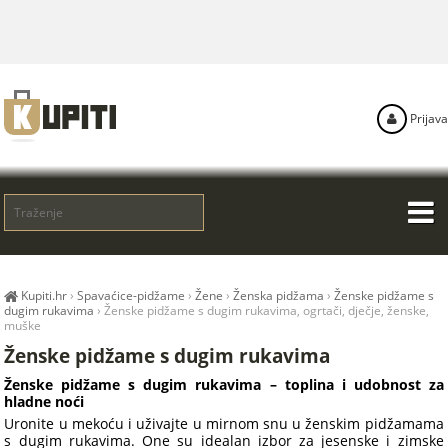
Prijava
Kupiti.hr
›
Spavaćice-pidžame
›
Žene
›
Ženska pidžama
›
Ženske pidžame s
dugim rukavima
›
Ženske pidžame s dugim rukavima, ogrtači, dječje, ženske,
muške
Ženske pidžame s dugim rukavima
Ženske pidžame s dugim rukavima – toplina i udobnost za
hladne noći
Uronite u mekoću i uživajte u mirnom snu u ženskim pidžamama
s dugim rukavima. One su idealan izbor za jesenske i zimske