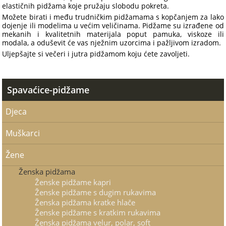
elastičnih pidžama koje pružaju slobodu pokreta.
Možete birati i među trudničkim pidžamama s kopčanjem za lako
dojenje ili modelima u većim veličinama. Pidžame su izrađene od
mekanih i kvalitetnih materijala poput pamuka, viskoze ili
modala, a oduševit će vas nježnim uzorcima i pažljivom izradom.
Uljepšajte si večeri i jutra pidžamom koju ćete zavoljeti.
Spavaćice-pidžame
Djeca
Muškarci
Žene
Ženska pidžama
Ženske pidžame kapri
Ženske pidžame s dugim rukavima
Ženska pidžama kratke hlače
Ženske pidžame s kratkim rukavima
Ženska pidžama velur, polar, soft