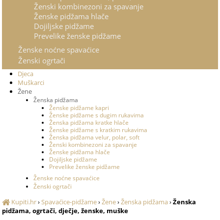
Ženski kombinezoni za spavanje
Ženske pidžama hlače
Dojiljske pidžame
Prevelike ženske pidžame
Ženske noćne spavaćice
Ženski ogrtači
Djeca
Muškarci
Žene
Ženska pidžama
Ženske pidžame kapri
Ženske pidžame s dugim rukavima
Ženska pidžama kratke hlače
Ženske pidžame s kratkim rukavima
Ženska pidžama velur, polar, soft
Ženski kombinezoni za spavanje
Ženske pidžama hlače
Dojiljske pidžame
Prevelike ženske pidžame
Ženske noćne spavaćice
Ženski ogrtači
Kupiti.hr
›
Spavaćice-pidžame
›
Žene
›
Ženska pidžama
›
Ženska
pidžama, ogrtači, dječje, ženske, muške