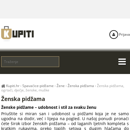
Prijava
Kupiti.hr
›
Spavaćice-pidžame
›
Žene
›
Ženska pidžama
›
Ženska pidžama,
ogrtači, dječje, ženske, muške
Ženska pidžama
Ženske pidžame – udobnost i stil za svaku ženu
Priuštite si miran san i udobnost u pidžami koja je ne samo
ugodna na dodir, već i lijepa na pogled. U našoj ponudi pronaći
ćete širok izbor ženskih pidžama – od laganih ljetnih kompleta s
kratkim rukavima, preko toplih setova s dugim hlačama do