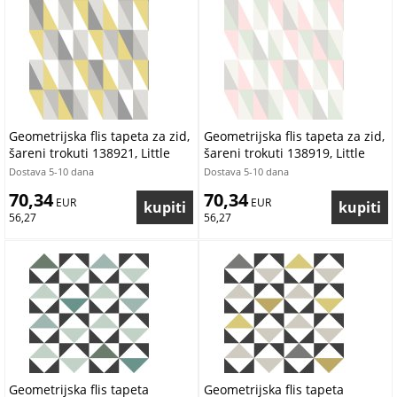
Geometrijska flis tapeta za zid,
Geometrijska flis tapeta za zid,
šareni trokuti 138921, Little
šareni trokuti 138919, Little
Bandits, Esta
Bandits, Esta
Dostava 5-10 dana
Dostava 5-10 dana
70,34
70,34
 EUR
 EUR
56,27
56,27
Geometrijska flis tapeta
Geometrijska flis tapeta