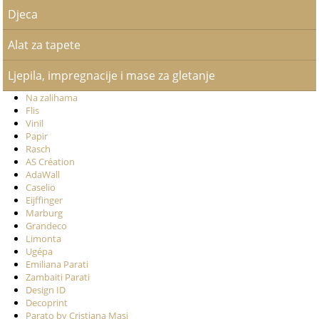
Djeca
Alat za tapete
Ljepila, impregnacije i mase za gletanje
Na zalihama
Flis
Vinil
Papir
Rasch
AS Création
AdaWall
Caselio
Eijffinger
Marburg
Grandeco
Limonta
Ugépa
Emiliana Parati
Zambaiti Parati
Design ID
Decoprint
Parato by Cristiana Masi