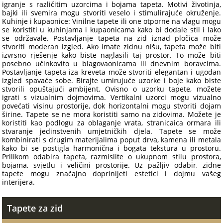
igranje s različitim uzorcima i bojama tapeta. Motivi životinja,
bajki ili svemira mogu stvoriti veselo i stimulirajuće okruženje.
Kuhinje i kupaonice: Vinilne tapete ili one otporne na vlagu mogu
se koristiti u kuhinjama i kupaonicama kako bi dodale stil i lako
se održavale. Postavljanje tapeta na zid iznad pločica može
stvoriti moderan izgled. Ako imate zidnu nišu, tapeta može biti
izvrsno rješenje kako biste naglasili taj prostor. To može biti
posebno učinkovito u blagovaonicama ili dnevnim boravcima.
Postavljanje tapeta iza kreveta može stvoriti elegantan i ugodan
izgled spavaće sobe. Birajte umirujuće uzorke i boje kako biste
stvorili opuštajući ambijent. Ovisno o uzorku tapete, možete
igrati s vizualnim dojmovima. Vertikalni uzorci mogu vizualno
povećati visinu prostorije, dok horizontalni mogu stvoriti dojam
širine. Tapete se ne mora koristiti samo na zidovima. Možete je
koristiti kao podlogu za oblaganje vrata, stranicaica ormara ili
stvaranje jedinstvenih umjetničkih djela. Tapete se može
kombinirati s drugim materijalima poput drva, kamena ili metala
kako bi se postigla harmonična i bogata tekstura u prostoru.
Prilikom odabira tapeta, razmislite o ukupnom stilu prostora,
bojama, svjetlu i veličini prostorije. Uz pažljiv odabir, zidne
tapete mogu značajno doprinijeti estetici i dojmu vašeg
interijera.
Tapete za zid