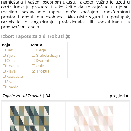
namještaja i vašem osobnom ukusu. Također, važno je uzeti u
obzir funkciju prostora i kako želite da se osjećate u njemu.
Pravilno postavljanje tapeta može značajno transformirati
prostor i dodati mu osobnost. Ako niste sigurni u postupak,
razmislite o angažiranju profesionalca ili konzultiranju s
prodavačem tapeta.
Izbor: Tapete za zid Trokuti
Boja
Motiv
Bež
Dječje
Bijela
Grafički dizajn
Crna
Kvadrati
Crvena
Oblici
Plava
Trokuti
Ružičasta
Siva
Smeđa
Srebrna
Tapete za zid Trokuti
| 34
pregled
Tirkizna
Zelena
Zlatna
Žuta