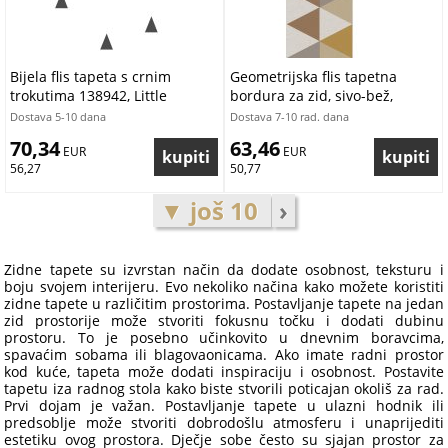
Bijela flis tapeta s crnim
Geometrijska flis tapetna
trokutima 138942, Little
bordura za zid, sivo-bež,
Bandits, Black & White, Esta
B39093, Arché, Cristiana Masi
Dostava 5-10 dana
Dostava 7-10 rad. dana
by Parato | Ljepilo Gratis
70,34
63,46
 EUR
 EUR
56,27
50,77
▼ još 10
›
Zidne tapete su izvrstan način da dodate osobnost, teksturu i
boju svojem interijeru. Evo nekoliko načina kako možete koristiti
zidne tapete u različitim prostorima. Postavljanje tapete na jedan
zid prostorije može stvoriti fokusnu točku i dodati dubinu
prostoru. To je posebno učinkovito u dnevnim boravcima,
spavaćim sobama ili blagovaonicama. Ako imate radni prostor
kod kuće, tapeta može dodati inspiraciju i osobnost. Postavite
tapetu iza radnog stola kako biste stvorili poticajan okoliš za rad.
Prvi dojam je važan. Postavljanje tapete u ulazni hodnik ili
predsoblje može stvoriti dobrodošlu atmosferu i unaprijediti
estetiku ovog prostora. Dječje sobe često su sjajan prostor za