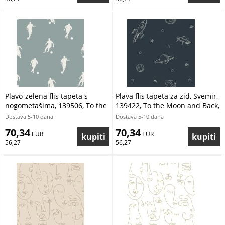
Plavo-zelena flis tapeta s
Plava flis tapeta za zid, Svemir,
nogometašima, 139506, To the
139422, To the Moon and Back,
Moon and Back, Esta Home
Esta Home
Dostava 5-10 dana
Dostava 5-10 dana
70,34
70,34
 EUR
 EUR
56,27
56,27