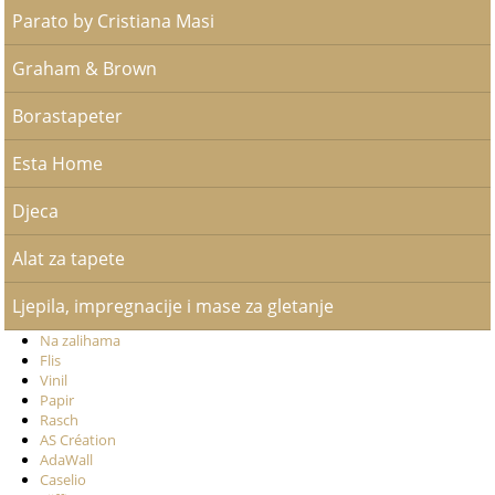
Parato by Cristiana Masi
Graham & Brown
Borastapeter
Esta Home
Djeca
Alat za tapete
Ljepila, impregnacije i mase za gletanje
Na zalihama
Flis
Vinil
Papir
Rasch
AS Création
AdaWall
Caselio