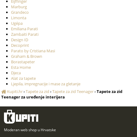
Eijffinger
Marburg
Grandeco
Limonta
Ugépa
Emiliana Parati
Zambaiti Parati
Design ID
Decoprint
Parato by Cristiana Masi
Graham & Brown
Borastapeter
Esta Home
Djeca
Alat za tapete
Ljepila, impregnacije i mase za gletanje
Kupiti.hr
›
Tapete za zid
›
Tapete za zid Teenager
›
Tapete za zid
Teenager za uređenje interijera
Moderan web shop u Hrvatske