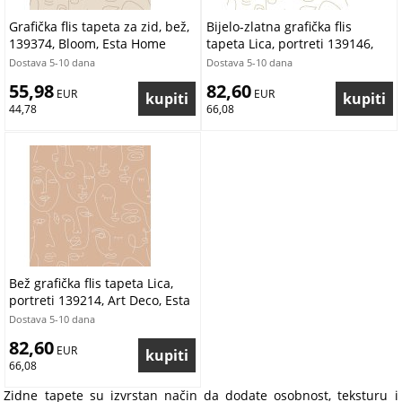
Grafička flis tapeta za zid, bež,
Bijelo-zlatna grafička flis
139374, Bloom, Esta Home
tapeta Lica, portreti 139146,
Black & White, Esta
Dostava 5-10 dana
Dostava 5-10 dana
55,98
82,60
 EUR
 EUR
44,78
66,08
Bež grafička flis tapeta Lica,
portreti 139214, Art Deco, Esta
Dostava 5-10 dana
82,60
 EUR
66,08
Zidne tapete su izvrstan način da dodate osobnost, teksturu i