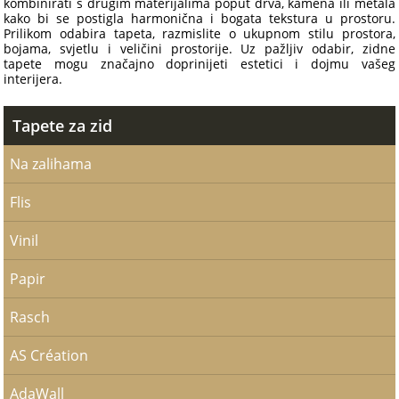
kombinirati s drugim materijalima poput drva, kamena ili metala
kako bi se postigla harmonična i bogata tekstura u prostoru.
Prilikom odabira tapeta, razmislite o ukupnom stilu prostora,
bojama, svjetlu i veličini prostorije. Uz pažljiv odabir, zidne
tapete mogu značajno doprinijeti estetici i dojmu vašeg
interijera.
Tapete za zid
Na zalihama
Flis
Vinil
Papir
Rasch
AS Création
AdaWall