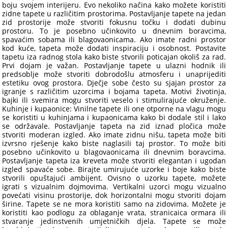
boju svojem interijeru. Evo nekoliko načina kako možete koristiti
zidne tapete u različitim prostorima. Postavljanje tapete na jedan
zid prostorije može stvoriti fokusnu točku i dodati dubinu
prostoru. To je posebno učinkovito u dnevnim boravcima,
spavaćim sobama ili blagovaonicama. Ako imate radni prostor
kod kuće, tapeta može dodati inspiraciju i osobnost. Postavite
tapetu iza radnog stola kako biste stvorili poticajan okoliš za rad.
Prvi dojam je važan. Postavljanje tapete u ulazni hodnik ili
predsoblje može stvoriti dobrodošlu atmosferu i unaprijediti
estetiku ovog prostora. Dječje sobe često su sjajan prostor za
igranje s različitim uzorcima i bojama tapeta. Motivi životinja,
bajki ili svemira mogu stvoriti veselo i stimulirajuće okruženje.
Kuhinje i kupaonice: Vinilne tapete ili one otporne na vlagu mogu
se koristiti u kuhinjama i kupaonicama kako bi dodale stil i lako
se održavale. Postavljanje tapeta na zid iznad pločica može
stvoriti moderan izgled. Ako imate zidnu nišu, tapeta može biti
izvrsno rješenje kako biste naglasili taj prostor. To može biti
posebno učinkovito u blagovaonicama ili dnevnim boravcima.
Postavljanje tapeta iza kreveta može stvoriti elegantan i ugodan
izgled spavaće sobe. Birajte umirujuće uzorke i boje kako biste
stvorili opuštajući ambijent. Ovisno o uzorku tapete, možete
igrati s vizualnim dojmovima. Vertikalni uzorci mogu vizualno
povećati visinu prostorije, dok horizontalni mogu stvoriti dojam
širine. Tapete se ne mora koristiti samo na zidovima. Možete je
koristiti kao podlogu za oblaganje vrata, stranicaica ormara ili
stvaranje jedinstvenih umjetničkih djela. Tapete se može