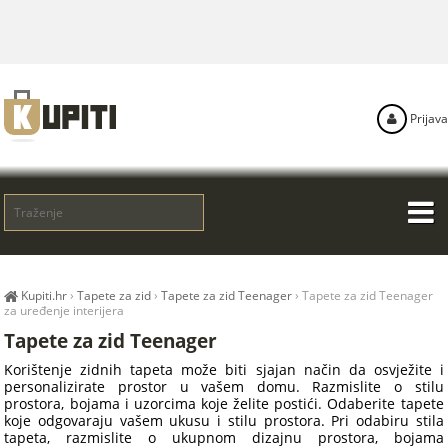
Prijava
Kupiti.hr
›
Tapete za zid
›
Tapete za zid Teenager
›
Tapete za zid Teenager
za uređenje interijera
Tapete za zid Teenager
Korištenje zidnih tapeta može biti sjajan način da osvježite i
personalizirate prostor u vašem domu. Razmislite o stilu
prostora, bojama i uzorcima koje želite postići. Odaberite tapete
koje odgovaraju vašem ukusu i stilu prostora. Pri odabiru stila
tapeta, razmislite o ukupnom dizajnu prostora, bojama