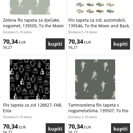
Zelena flis tapeta za dječake,
Flis tapeta za zid, automobili,
nogomet, 139505, To the Moon
139546, To the Moon and Back,
and Back, Esta Home
Esta Home
Dostava 5-10 dana
Dostava 5-10 dana
70,34
70,34
 EUR
 EUR
56,27
56,27
Flis tapeta za zid 128827, FAB,
Tamnozelena flis tapeta s
Esta
nogometašima, 139507, To the
Moon and Back, Esta Home
Dostava 5-10 dana
Dostava 5-10 dana
70,34
70,34
 EUR
 EUR
56,27
56,27