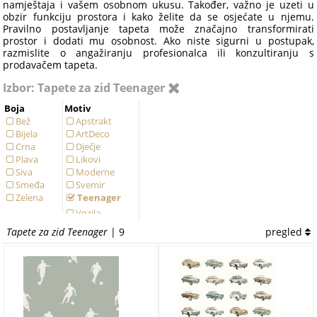
namještaja i vašem osobnom ukusu. Također, važno je uzeti u
obzir funkciju prostora i kako želite da se osjećate u njemu.
Pravilno postavljanje tapeta može značajno transformirati
prostor i dodati mu osobnost. Ako niste sigurni u postupak,
razmislite o angažiranju profesionalca ili konzultiranju s
prodavačem tapeta.
Izbor: Tapete za zid Teenager
Boja
Motiv
Bež
Apstrakt
Bijela
ArtDeco
Crna
Dječje
Plava
Likovi
Siva
Moderne
Smeđa
Svemir
Zelena
Teenager
Vozila
Tapete za zid Teenager
| 9
pregled