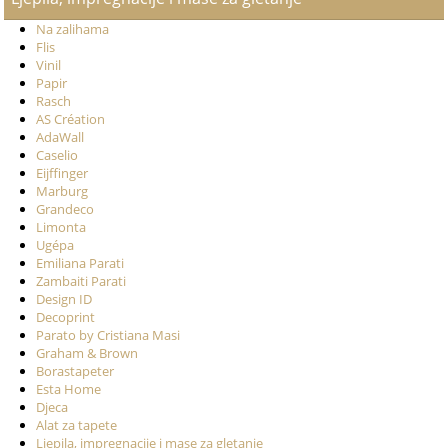
Na zalihama
Flis
Vinil
Papir
Rasch
AS Création
AdaWall
Caselio
Eijffinger
Marburg
Grandeco
Limonta
Ugépa
Emiliana Parati
Zambaiti Parati
Design ID
Decoprint
Parato by Cristiana Masi
Graham & Brown
Borastapeter
Esta Home
Djeca
Alat za tapete
Ljepila, impregnacije i mase za gletanje