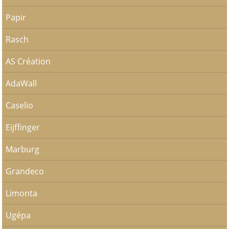
Papir
Rasch
AS Création
AdaWall
Caselio
Eijffinger
Marburg
Grandeco
Limonta
Ugépa