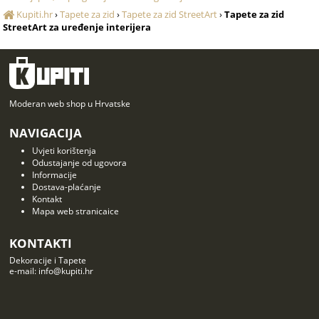
Kupiti.hr
›
Tapete za zid
›
Tapete za zid StreetArt
›
Tapete za zid
StreetArt za uređenje interijera
Moderan web shop u Hrvatske
NAVIGACIJA
Uvjeti korištenja
Odustajanje od ugovora
Informacije
Dostava-plaćanje
Kontakt
Mapa web stranicaice
KONTAKTI
Dekoracije i Tapete
e-mail: info@kupiti.hr