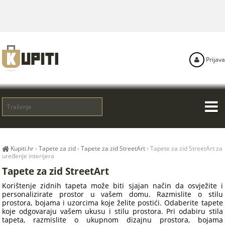
Prijava
Kupiti.hr
›
Tapete za zid
›
Tapete za zid StreetArt
›
Tapete za zid StreetArt za
uređenje interijera
Tapete za zid StreetArt
Korištenje zidnih tapeta može biti sjajan način da osvježite i
personalizirate prostor u vašem domu. Razmislite o stilu
prostora, bojama i uzorcima koje želite postići. Odaberite tapete
koje odgovaraju vašem ukusu i stilu prostora. Pri odabiru stila
tapeta, razmislite o ukupnom dizajnu prostora, bojama