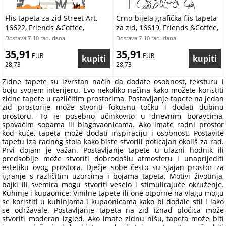
Flis tapeta za zid Street Art,
Crno-bijela grafička flis tapeta
16622, Friends &Coffee,
za zid, 16619, Friends &Coffee,
Cristiana Masi by Parato |
Cristiana Masi by Parato |
Dostava 7-10 rad. dana
Dostava 7-10 rad. dana
Ljepilo Gratis
Ljepilo Gratis
35,91
35,91
 EUR
 EUR
28,73
28,73
Zidne tapete su izvrstan način da dodate osobnost, teksturu i
boju svojem interijeru. Evo nekoliko načina kako možete koristiti
zidne tapete u različitim prostorima. Postavljanje tapete na jedan
zid prostorije može stvoriti fokusnu točku i dodati dubinu
prostoru. To je posebno učinkovito u dnevnim boravcima,
spavaćim sobama ili blagovaonicama. Ako imate radni prostor
kod kuće, tapeta može dodati inspiraciju i osobnost. Postavite
tapetu iza radnog stola kako biste stvorili poticajan okoliš za rad.
Prvi dojam je važan. Postavljanje tapete u ulazni hodnik ili
predsoblje može stvoriti dobrodošlu atmosferu i unaprijediti
estetiku ovog prostora. Dječje sobe često su sjajan prostor za
igranje s različitim uzorcima i bojama tapeta. Motivi životinja,
bajki ili svemira mogu stvoriti veselo i stimulirajuće okruženje.
Kuhinje i kupaonice: Vinilne tapete ili one otporne na vlagu mogu
se koristiti u kuhinjama i kupaonicama kako bi dodale stil i lako
se održavale. Postavljanje tapeta na zid iznad pločica može
stvoriti moderan izgled. Ako imate zidnu nišu, tapeta može biti