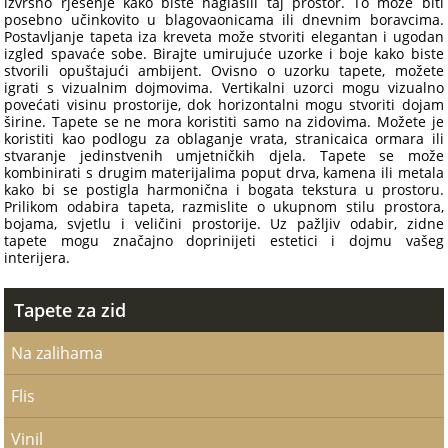
izvrsno rješenje kako biste naglasili taj prostor. To može biti
posebno učinkovito u blagovaonicama ili dnevnim boravcima.
Postavljanje tapeta iza kreveta može stvoriti elegantan i ugodan
izgled spavaće sobe. Birajte umirujuće uzorke i boje kako biste
stvorili opuštajući ambijent. Ovisno o uzorku tapete, možete
igrati s vizualnim dojmovima. Vertikalni uzorci mogu vizualno
povećati visinu prostorije, dok horizontalni mogu stvoriti dojam
širine. Tapete se ne mora koristiti samo na zidovima. Možete je
koristiti kao podlogu za oblaganje vrata, stranicaica ormara ili
stvaranje jedinstvenih umjetničkih djela. Tapete se može
kombinirati s drugim materijalima poput drva, kamena ili metala
kako bi se postigla harmonična i bogata tekstura u prostoru.
Prilikom odabira tapeta, razmislite o ukupnom stilu prostora,
bojama, svjetlu i veličini prostorije. Uz pažljiv odabir, zidne
tapete mogu značajno doprinijeti estetici i dojmu vašeg
interijera.
Tapete za zid
Na zalihama
Flis
Vinil