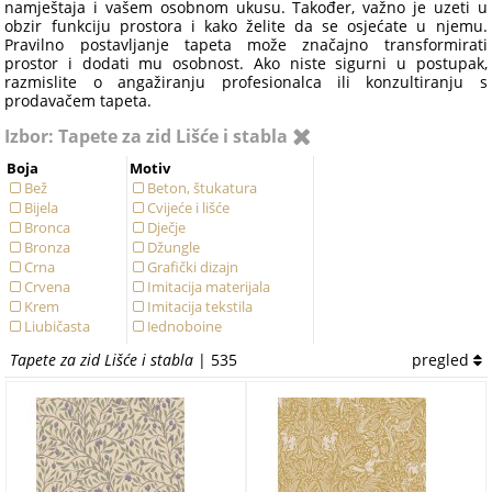
namještaja i vašem osobnom ukusu. Također, važno je uzeti u
obzir funkciju prostora i kako želite da se osjećate u njemu.
Pravilno postavljanje tapeta može značajno transformirati
prostor i dodati mu osobnost. Ako niste sigurni u postupak,
razmislite o angažiranju profesionalca ili konzultiranju s
prodavačem tapeta.
Izbor: Tapete za zid Lišće i stabla
Boja
Motiv
Bež
Beton, štukatura
Bijela
Cvijeće i lišće
Bronca
Dječje
Bronza
Džungle
Crna
Grafički dizajn
Crvena
Imitacija materijala
Krem
Imitacija tekstila
Ljubičasta
Jednobojne
Metalik
Kameni
Tapete za zid Lišće i stabla
| 535
pregled
Narančasta
Lišće i stabla
Plava
Luksuzne
Ružičasta
Ornament
Siva
Priroda
Smeđa
Pruge a linije
Srebrna
Teksture, jednobojne
Tirkizna
Životinje