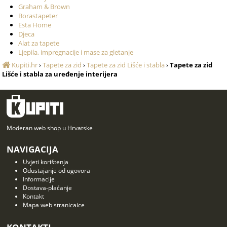
Graham & Brown
Borastapeter
Esta Home
Djeca
Alat za tapete
Ljepila, impregnacije i mase za gletanje
Kupiti.hr
›
Tapete za zid
›
Tapete za zid Lišće i stabla
›
Tapete za zid
Lišće i stabla za uređenje interijera
Moderan web shop u Hrvatske
NAVIGACIJA
Uvjeti korištenja
Odustajanje od ugovora
Informacije
Dostava-plaćanje
Kontakt
Mapa web stranicaice