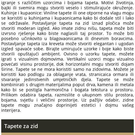
igranje s različitim uzorcima i bojama tapeta. Motivi životinja,
bajki ili svemira mogu stvoriti veselo i stimulirajuće okruženje.
Kuhinje i kupaonice: Vinilne tapete ili one otporne na vlagu mogu
se koristiti u kuhinjama i kupaonicama kako bi dodale stil i lako
se održavale. Postavljanje tapeta na zid iznad pločica može
stvoriti moderan izgled. Ako imate zidnu nišu, tapeta može biti
izvrsno rješenje kako biste naglasili taj prostor. To može biti
posebno učinkovito u blagovaonicama ili dnevnim boravcima.
Postavljanje tapeta iza kreveta može stvoriti elegantan i ugodan
izgled spavaće sobe. Birajte umirujuće uzorke i boje kako biste
stvorili opuštajući ambijent. Ovisno o uzorku tapete, možete
igrati s vizualnim dojmovima. Vertikalni uzorci mogu vizualno
povećati visinu prostorije, dok horizontalni mogu stvoriti dojam
širine. Tapete se ne mora koristiti samo na zidovima. Možete je
koristiti kao podlogu za oblaganje vrata, stranicaica ormara ili
stvaranje jedinstvenih umjetničkih djela. Tapete se može
kombinirati s drugim materijalima poput drva, kamena ili metala
kako bi se postigla harmonična i bogata tekstura u prostoru.
Prilikom odabira tapeta, razmislite o ukupnom stilu prostora,
bojama, svjetlu i veličini prostorije. Uz pažljiv odabir, zidne
tapete mogu značajno doprinijeti estetici i dojmu vašeg
interijera.
Tapete za zid