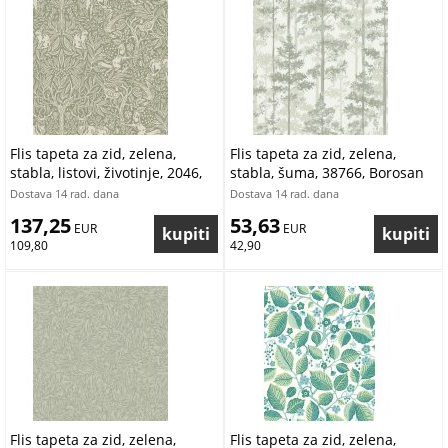
Flis tapeta za zid, zelena,
Flis tapeta za zid, zelena,
stabla, listovi, životinje, 2046,
stabla, šuma, 38766, Borosan
Icons, New Heritage,
Hem, Borastapeter | Ljepilo
Dostava 14 rad. dana
Dostava 14 rad. dana
Borastapeter | Ljepilo Gratis
Gratis
137,25
53,63
 EUR
 EUR
109,80
42,90
Flis tapeta za zid, zelena,
Flis tapeta za zid, zelena,