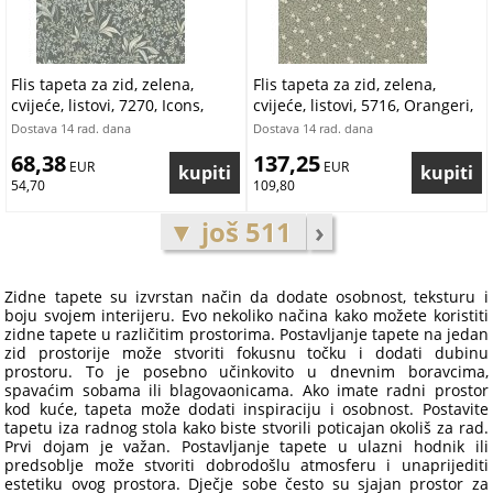
Flis tapeta za zid, zelena,
Flis tapeta za zid, zelena,
cvijeće, listovi, 7270, Icons,
cvijeće, listovi, 5716, Orangeri,
Borastapeter | Ljepilo Gratis
Borastapeter | Ljepilo Gratis
Dostava 14 rad. dana
Dostava 14 rad. dana
68,38
137,25
 EUR
 EUR
54,70
109,80
▼ još 511
›
Zidne tapete su izvrstan način da dodate osobnost, teksturu i
boju svojem interijeru. Evo nekoliko načina kako možete koristiti
zidne tapete u različitim prostorima. Postavljanje tapete na jedan
zid prostorije može stvoriti fokusnu točku i dodati dubinu
prostoru. To je posebno učinkovito u dnevnim boravcima,
spavaćim sobama ili blagovaonicama. Ako imate radni prostor
kod kuće, tapeta može dodati inspiraciju i osobnost. Postavite
tapetu iza radnog stola kako biste stvorili poticajan okoliš za rad.
Prvi dojam je važan. Postavljanje tapete u ulazni hodnik ili
predsoblje može stvoriti dobrodošlu atmosferu i unaprijediti
estetiku ovog prostora. Dječje sobe često su sjajan prostor za