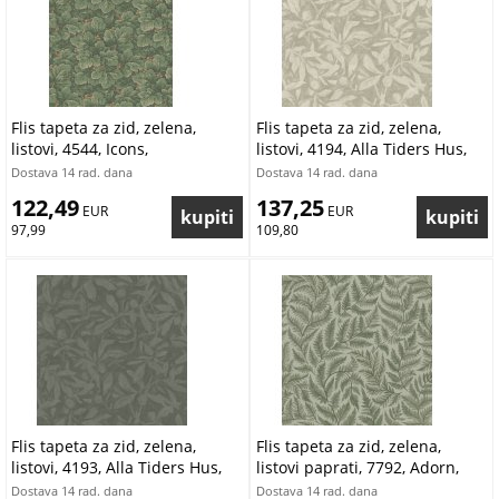
Flis tapeta za zid, zelena,
Flis tapeta za zid, zelena,
listovi, 4544, Icons,
listovi, 4194, Alla Tiders Hus,
Borastapeter | Ljepilo Gratis
Borastapeter | Ljepilo Gratis
Dostava 14 rad. dana
Dostava 14 rad. dana
122,49
137,25
 EUR
 EUR
97,99
109,80
Flis tapeta za zid, zelena,
Flis tapeta za zid, zelena,
listovi, 4193, Alla Tiders Hus,
listovi paprati, 7792, Adorn,
Borastapeter | Ljepilo Gratis
Borastapeter | Ljepilo Gratis
Dostava 14 rad. dana
Dostava 14 rad. dana