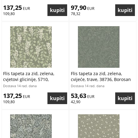
137,25
97,90
 EUR
 EUR
109,80
78,32
Flis tapeta za zid, zelena,
Flis tapeta za zid, zelena,
cvjetovi glicinije, 5710,
cvijeće, trave, 38736, Borosan
Orangeri, Borastapeter |
Hem, Borastapeter | Ljepilo
Dostava 14 rad. dana
Dostava 14 rad. dana
Ljepilo Gratis
Gratis
137,25
53,63
 EUR
 EUR
109,80
42,90