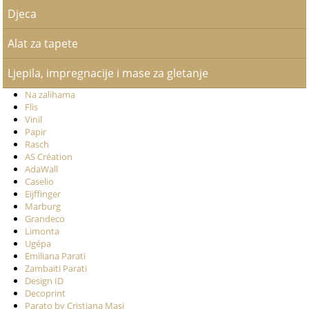
Djeca
Alat za tapete
Ljepila, impregnacije i mase za gletanje
Na zalihama
Flis
Vinil
Papir
Rasch
AS Création
AdaWall
Caselio
Eijffinger
Marburg
Grandeco
Limonta
Ugépa
Emiliana Parati
Zambaiti Parati
Design ID
Decoprint
Parato by Cristiana Masi