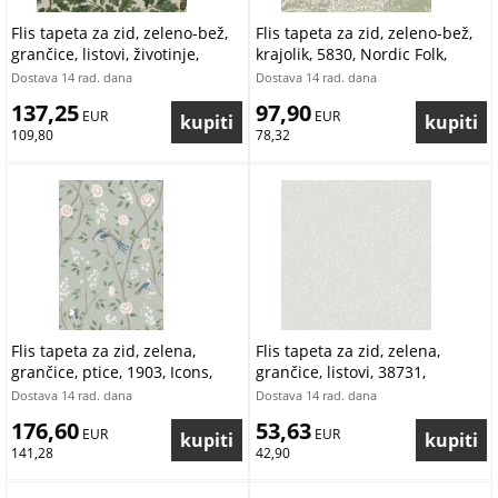
Flis tapeta za zid, zeleno-bež,
Flis tapeta za zid, zeleno-bež,
grančice, listovi, životinje,
krajolik, 5830, Nordic Folk,
2049, Icons, Borastapeter |
Borastapeter | Ljepilo Gratis
Dostava 14 rad. dana
Dostava 14 rad. dana
Ljepilo Gratis
137,25
97,90
 EUR
 EUR
109,80
78,32
Flis tapeta za zid, zelena,
Flis tapeta za zid, zelena,
grančice, ptice, 1903, Icons,
grančice, listovi, 38731,
Borastapeter | Ljepilo Gratis
Borosan Hem, Borastapeter |
Dostava 14 rad. dana
Dostava 14 rad. dana
Ljepilo Gratis
176,60
53,63
 EUR
 EUR
141,28
42,90