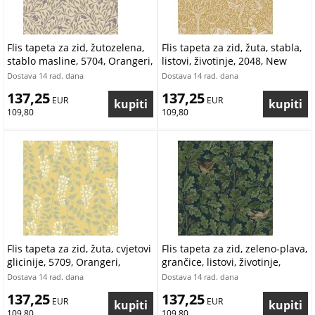
Vina
Zelena
Zlatna
Žuta
Flis tapeta za zid, žutozelena,
Flis tapeta za zid, žuta, stabla,
stablo masline, 5704, Orangeri,
listovi, životinje, 2048, New
Borastapeter | Ljepilo Gratis
Heritage, Borastapeter |
Dostava 14 rad. dana
Dostava 14 rad. dana
Ljepilo Gratis
137,25
137,25
 EUR
 EUR
109,80
109,80
Flis tapeta za zid, žuta, cvjetovi
Flis tapeta za zid, zeleno-plava,
glicinije, 5709, Orangeri,
grančice, listovi, životinje,
Borastapeter | Ljepilo Gratis
2050, Icons, Borastapeter |
Dostava 14 rad. dana
Dostava 14 rad. dana
Ljepilo Gratis
137,25
137,25
 EUR
 EUR
109,80
109,80