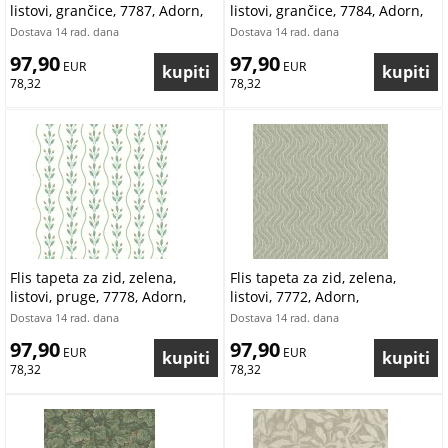
listovi, grančice, 7787, Adorn,
listovi, grančice, 7784, Adorn,
Borastapeter | Ljepilo Gratis
Borastapeter | Ljepilo Gratis
Dostava 14 rad. dana
Dostava 14 rad. dana
97,90
97,90
 EUR
 EUR
78,32
78,32
Flis tapeta za zid, zelena,
Flis tapeta za zid, zelena,
listovi, pruge, 7778, Adorn,
listovi, 7772, Adorn,
Borastapeter | Ljepilo Gratis
Borastapeter | Ljepilo Gratis
Dostava 14 rad. dana
Dostava 14 rad. dana
97,90
97,90
 EUR
 EUR
78,32
78,32