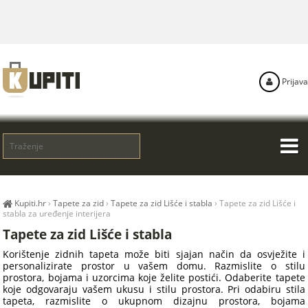
Prijava
Kupiti.hr
›
Tapete za zid
›
Tapete za zid Lišće i stabla
›
Tapete za zid Lišće i
stabla za uređenje interijera
Tapete za zid Lišće i stabla
Korištenje zidnih tapeta može biti sjajan način da osvježite i
personalizirate prostor u vašem domu. Razmislite o stilu
prostora, bojama i uzorcima koje želite postići. Odaberite tapete
koje odgovaraju vašem ukusu i stilu prostora. Pri odabiru stila
tapeta, razmislite o ukupnom dizajnu prostora, bojama