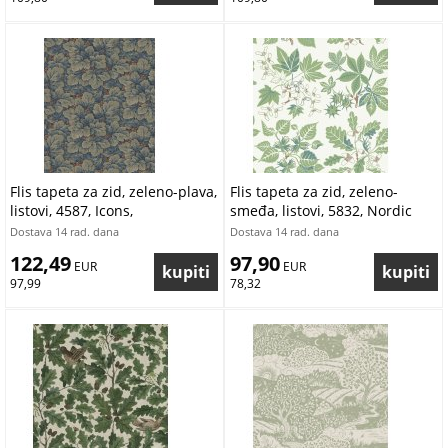
Flis tapeta za zid, zeleno-plava,
Flis tapeta za zid, zeleno-
listovi, 4587, Icons,
smeđa, listovi, 5832, Nordic
Borastapeter | Ljepilo Gratis
Folk, Borastapeter | Ljepilo
Dostava 14 rad. dana
Dostava 14 rad. dana
Gratis
122,49
97,90
 EUR
 EUR
97,99
78,32