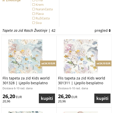
Životinje
Crna
Krem
Narančasta
Plava
Ružičasta
Siva
Smeđa
Tapete za zid Rasch Životinje
| 42
pregled
Višebojna
Zelena
od 24,10 EUR
od 24,10 EUR
Flis tapeta za zid Kids world
Flis tapeta za zid Kids world
301328 | Ljepilo besplatno
301311 | Ljepilo besplatno
Dostava 6-10 rad. dana
Dostava 6-10 rad. dana
26,20
26,20
 EUR
 EUR
20,96
20,96