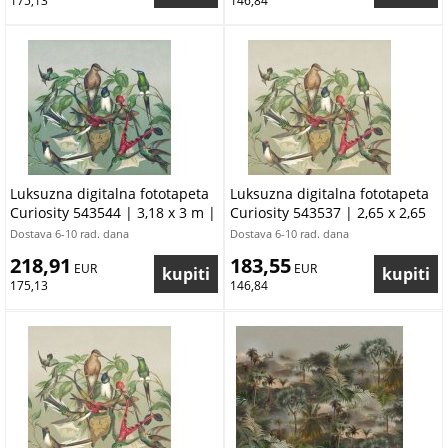
175,13
146,84
Luksuzna digitalna fototapeta
Luksuzna digitalna fototapeta
Curiosity 543544 | 3,18 x 3 m |
Curiosity 543537 | 2,65 x 2,65
Ljepilo besplatno
m | Ljepilo besplatno
Dostava 6-10 rad. dana
Dostava 6-10 rad. dana
218,91
183,55
 EUR
 EUR
175,13
146,84