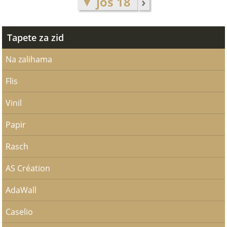
▼ još 18
›
Tapete za zid
Na zalihama
Flis
Vinil
Papir
Rasch
AS Création
AdaWall
Caselio