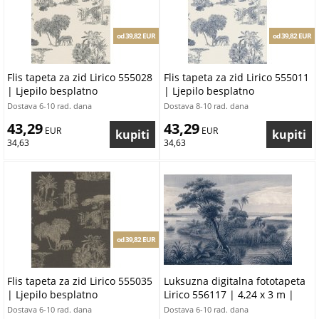
od 39,82 EUR
od 39,82 EUR
Flis tapeta za zid Lirico 555028
Flis tapeta za zid Lirico 555011
| Ljepilo besplatno
| Ljepilo besplatno
Dostava 6-10 rad. dana
Dostava 8-10 rad. dana
43,29
43,29
 EUR
 EUR
34,63
34,63
od 39,82 EUR
Flis tapeta za zid Lirico 555035
Luksuzna digitalna fototapeta
| Ljepilo besplatno
Lirico 556117 | 4,24 x 3 m |
Ljepilo besplatno
Dostava 6-10 rad. dana
Dostava 6-10 rad. dana