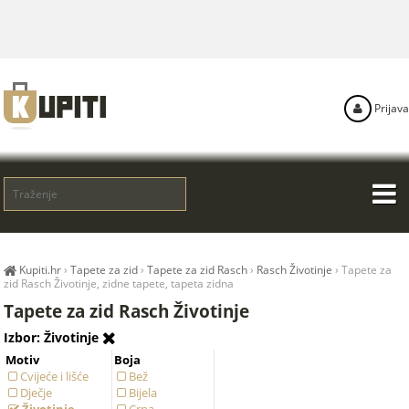
Prijava
Kupiti.hr
›
Tapete za zid
›
Tapete za zid Rasch
›
Rasch Životinje
›
Tapete za
zid Rasch Životinje, zidne tapete, tapeta zidna
Tapete za zid Rasch Životinje
Izbor: Životinje
Motiv
Boja
Cvijeće i lišće
Bež
Dječje
Bijela