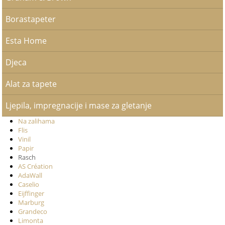
Borastapeter
Esta Home
Djeca
Alat za tapete
Ljepila, impregnacije i mase za gletanje
Na zalihama
Flis
Vinil
Papir
Rasch
AS Création
AdaWall
Caselio
Eijffinger
Marburg
Grandeco
Limonta