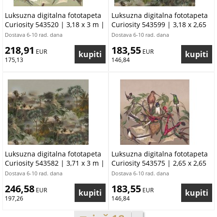
Luksuzna digitalna fototapeta
Luksuzna digitalna fototapeta
Curiosity 543520 | 3,18 x 3 m |
Curiosity 543599 | 3,18 x 2,65
Ljepilo besplatno
m | Ljepilo besplatno
Dostava 6-10 rad. dana
Dostava 6-10 rad. dana
218,91
183,55
 EUR
 EUR
175,13
146,84
Luksuzna digitalna fototapeta
Luksuzna digitalna fototapeta
Curiosity 543582 | 3,71 x 3 m |
Curiosity 543575 | 2,65 x 2,65
Ljepilo besplatno
m | Ljepilo besplatno
Dostava 6-10 rad. dana
Dostava 6-10 rad. dana
246,58
183,55
 EUR
 EUR
197,26
146,84