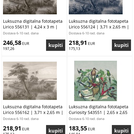
Luksuzna digitalna fototapeta
Luksuzna digitalna fototapeta
Lirico 556131 | 4,24 x 3 m |
Lirico 556124 | 3,71 x 2,65 m |
Ljepilo besplatno
Ljepilo besplatno
Dostava 6-10 rad. dana
Dostava 6-10 rad. dana
246,58
218,91
 EUR
 EUR
197,26
175,13
Luksuzna digitalna fototapeta
Luksuzna digitalna fototapeta
Lirico 556162 | 3,71 x 2,65 m |
Curiosity 543551 | 2,65 x 2,65
Ljepilo besplatno
m | Ljepilo besplatno
Dostava 6-10 rad. dana
Dostava 6-10 rad. dana
218,91
183,55
 EUR
 EUR