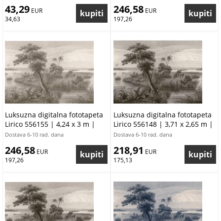
43,29
246,58
 EUR
 EUR
34,63
197,26
Luksuzna digitalna fototapeta
Luksuzna digitalna fototapeta
Lirico 556155 | 4,24 x 3 m |
Lirico 556148 | 3,71 x 2,65 m |
Ljepilo besplatno
Ljepilo besplatno
Dostava 6-10 rad. dana
Dostava 6-10 rad. dana
246,58
218,91
 EUR
 EUR
197,26
175,13