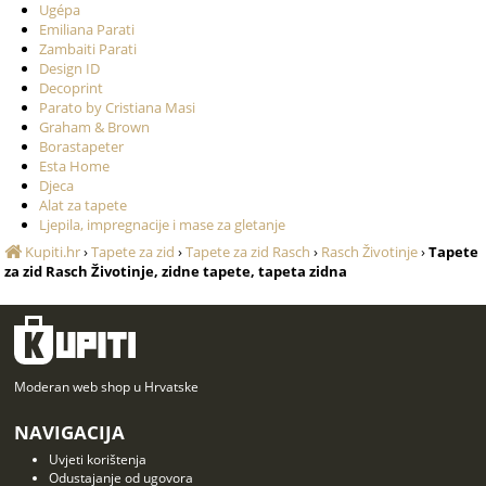
Ugépa
Emiliana Parati
Zambaiti Parati
Design ID
Decoprint
Parato by Cristiana Masi
Graham & Brown
Borastapeter
Esta Home
Djeca
Alat za tapete
Ljepila, impregnacije i mase za gletanje
Kupiti.hr
›
Tapete za zid
›
Tapete za zid Rasch
›
Rasch Životinje
›
Tapete
za zid Rasch Životinje, zidne tapete, tapeta zidna
Moderan web shop u Hrvatske
NAVIGACIJA
Uvjeti korištenja
Odustajanje od ugovora