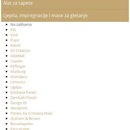
Alat za tapete
Ljepila, impregnacije i mase za gletanje
Na zalihama
Flis
Vinil
Papir
Rasch
AS Création
AdaWall
Caselio
Eijffinger
Marburg
Grandeco
Limonta
Ugépa
Emiliana Parati
Zambaiti Parati
Design ID
Decoprint
Parato by Cristiana Masi
Graham & Brown
Borastapeter
Esta Home