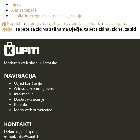
Djeca
Alat za tapete
Ljepila, impregnacije i mase za gletanje
Kupiti.hr
›
Tapete za zid
›
Tapete za zid Na zalihama
›
Na zalihama
Dječje
›
Tapete za zid Na zalihama Dječje, tapeta zidna, zidne, za zid
Moderan web shop u Hrvatske
NAVIGACIJA
Uvjeti korištenja
Odustajanje od ugovora
Informacije
Dostava-plaćanje
Kontakt
Mapa web stranicaice
KONTAKTI
Dekoracije i Tapete
e-mail: info@kupiti.hr