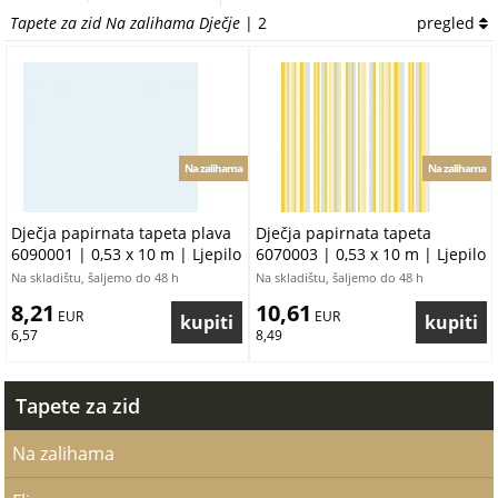
Tapete za zid Na zalihama Dječje
| 2
pregled
Na zalihama
Na zalihama
Dječja papirnata tapeta plava
Dječja papirnata tapeta
6090001 | 0,53 x 10 m | Ljepilo
6070003 | 0,53 x 10 m | Ljepilo
besplatno
besplatno
Na skladištu, šaljemo do 48 h
Na skladištu, šaljemo do 48 h
8,21
10,61
 EUR
 EUR
6,57
8,49
Tapete za zid
Na zalihama