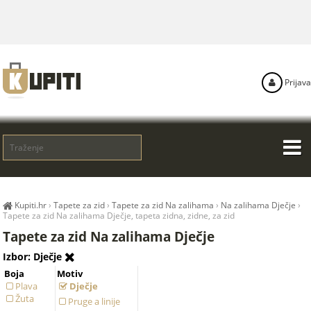
Prijava
Kupiti.hr
›
Tapete za zid
›
Tapete za zid Na zalihama
›
Na zalihama Dječje
›
Tapete za zid Na zalihama Dječje, tapeta zidna, zidne, za zid
Tapete za zid Na zalihama Dječje
Izbor: Dječje
Boja
Motiv
Plava
Dječje
Žuta
Pruge a linije