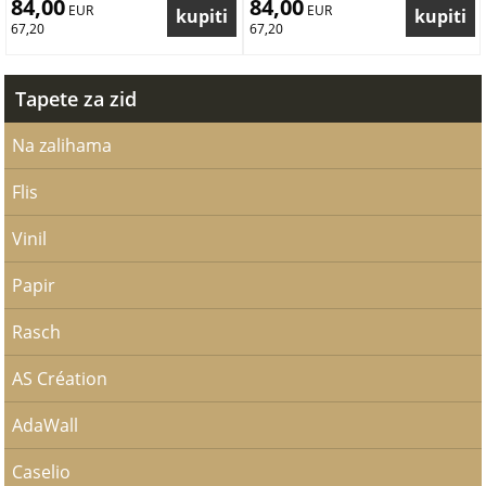
84,00
84,00
 EUR
 EUR
67,20
67,20
Tapete za zid
Na zalihama
Flis
Vinil
Papir
Rasch
AS Création
AdaWall
Caselio