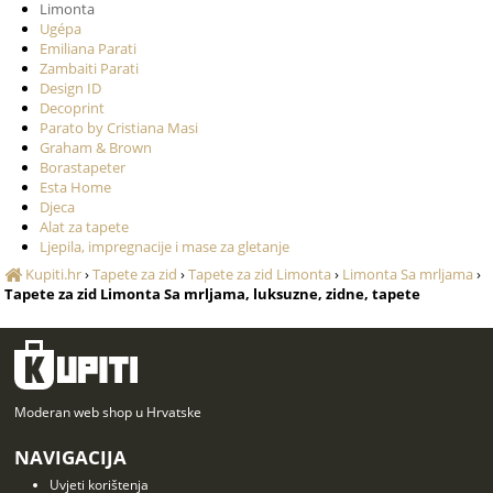
Limonta
Ugépa
Emiliana Parati
Zambaiti Parati
Design ID
Decoprint
Parato by Cristiana Masi
Graham & Brown
Borastapeter
Esta Home
Djeca
Alat za tapete
Ljepila, impregnacije i mase za gletanje
Kupiti.hr
›
Tapete za zid
›
Tapete za zid Limonta
›
Limonta Sa mrljama
›
Tapete za zid Limonta Sa mrljama, luksuzne, zidne, tapete
Moderan web shop u Hrvatske
NAVIGACIJA
Uvjeti korištenja