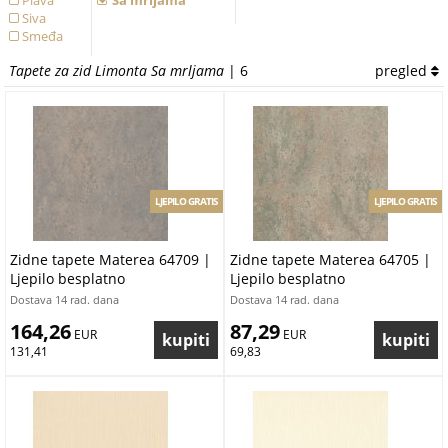
Plava
Sa mrljama
Siva
Smeđa
Tapete za zid Limonta Sa mrljama
| 6
pregled
LJEPILO GRATIS
LJEPILO GRATIS
Zidne tapete Materea 64709 |
Zidne tapete Materea 64705 |
Ljepilo besplatno
Ljepilo besplatno
Dostava 14 rad. dana
Dostava 14 rad. dana
164,26
87,29
 EUR
 EUR
131,41
69,83