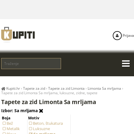
Prijava
Kupiti.hr
›
Tapete za zid
›
Tapete za zid Limonta
›
Limonta Sa mrljama
›
Tapete za zid Limonta Sa mrljama, luksuzne, zidne, tapete
Tapete za zid Limonta Sa mrljama
Izbor: Sa mrljama
Boja
Motiv
Bež
Beton, štukatura
Metalik
Luksuzne