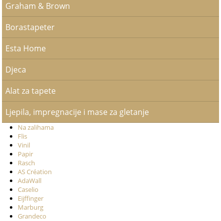
Graham & Brown
Borastapeter
Esta Home
Djeca
Alat za tapete
Ljepila, impregnacije i mase za gletanje
Na zalihama
Flis
Vinil
Papir
Rasch
AS Création
AdaWall
Caselio
Eijffinger
Marburg
Grandeco