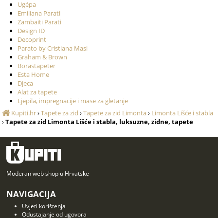
Ugépa
Emiliana Parati
Zambaiti Parati
Design ID
Decoprint
Parato by Cristiana Masi
Graham & Brown
Borastapeter
Esta Home
Djeca
Alat za tapete
Ljepila, impregnacije i mase za gletanje
Kupiti.hr
›
Tapete za zid
›
Tapete za zid Limonta
›
Limonta Lišće i stabla
›
Tapete za zid Limonta Lišće i stabla, luksuzne, zidne, tapete
Moderan web shop u Hrvatske
NAVIGACIJA
Uvjeti korištenja
Odustajanje od ugovora