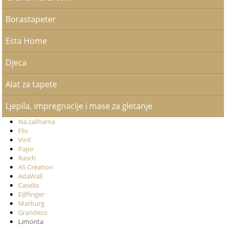
Borastapeter
Esta Home
Djeca
Alat za tapete
Ljepila, impregnacije i mase za gletanje
Na zalihama
Flis
Vinil
Papir
Rasch
AS Création
AdaWall
Caselio
Eijffinger
Marburg
Grandeco
Limonta