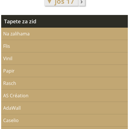
▼ još 17
›
Tapete za zid
Na zalihama
Flis
Vinil
Papir
Rasch
AS Création
AdaWall
Caselio