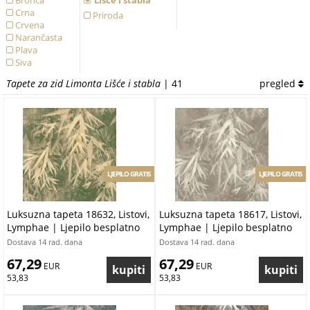
Bronca
Lišće i stabla
Crna
Priroda
Crvena
Narančasta
Plava
Siva
Smeđa
Tapete za zid Limonta Lišće i stabla
| 41
pregled
Srebrna
Zelena
Zlatna
Žuta
LJEPILO GRATIS
LJEPILO GRATIS
Luksuzna tapeta 18632, Listovi,
Luksuzna tapeta 18617, Listovi,
Lymphae | Ljepilo besplatno
Lymphae | Ljepilo besplatno
Dostava 14 rad. dana
Dostava 14 rad. dana
67,29
67,29
 EUR
 EUR
53,83
53,83