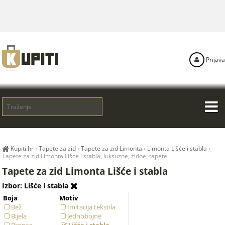
Prijava
Kupiti.hr
›
Tapete za zid
›
Tapete za zid Limonta
›
Limonta Lišće i stabla
›
Tapete za zid Limonta Lišće i stabla, luksuzne, zidne, tapete
Tapete za zid Limonta Lišće i stabla
Izbor: Lišće i stabla
Boja
Motiv
Bež
Imitacija tekstila
Bijela
Jednobojne