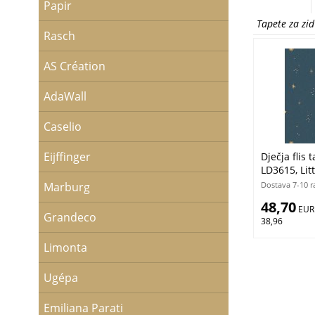
Papir
Tapete za zi
Rasch
AS Création
AdaWall
Caselio
Eijffinger
Dječja flis 
LD3615, Lit
Ljepilo bes
Dostava 7-10 r
Marburg
48,70
 EUR
Grandeco
38,96
Limonta
Ugépa
Emiliana Parati