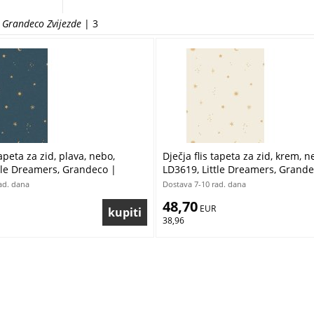
d Grandeco Zvijezde
| 3
tapeta za zid, plava, nebo,
Dječja flis tapeta za zid, krem, n
tle Dreamers, Grandeco |
LD3619, Little Dreamers, Grande
platno
Ljepilo besplatno
ad. dana
Dostava 7-10 rad. dana
48,70
 EUR
38,96