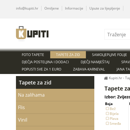
info@kupiti.hr
Omiljene
Informacije
Upute za lijepljenje
FOTO TAPETE
TAPETE ZA ZID
SAMOLJEPLJIVE FOLIJE
DJEČJA POSTELJINA I DODACI
DJEČJI NAMJEŠTAJ
SPAV
POPUSTI SVE ZA 1 EURO
ZABAVA-KARNEVAL
JANA T
Kupiti.hr
›
Ta
Tapete za zid
Tapete za
Na zalihama
Izbor: Zvije
Boja
Flis
Bež
Bijela
Plava
Vinil
Smeđa