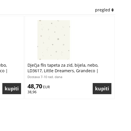
pregled
ebo,
Dječja flis tapeta za zid, bijela, nebo,
co |
LD3617, Little Dreamers, Grandeco |
Ljepilo besplatno
Dostava 7-10 rad. dana
48,70
 EUR
38,96