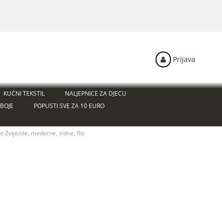
Prijava
KUĆNI TEKSTIL
NALJEPNICE ZA DJECU
BOJE
POPUSTI SVE ZA 10 EURO
 Zvijezde, mederne, zidne, flis