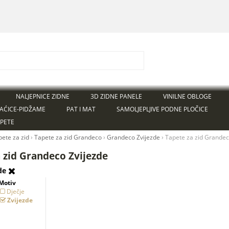
NALJEPNICE ZIDNE
3D ZIDNE PANELE
VINILNE OBLOGE
AĆICE-PIDŽAME
PAT I MAT
SAMOLJEPLJIVE PODNE PLOČICE
APETE
pete za zid
›
Tapete za zid Grandeco
›
Grandeco Zvijezde
›
Tapete za zid Grandeco
 zid Grandeco Zvijezde
zde
Motiv
Dječje
Zvijezde