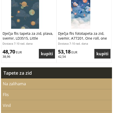
Dječja flis tapeta za zid, plava,
Dječja flis fototapeta za zid,
svemir, LD3515, Little
svemir, A77201, One roll, one
Dreamers, Grandeco | Ljepilo
motif 2, Grandeco | Ljepilo
Dostava 7-10 rad. dana
Dostava 7-10 rad. dana
besplatno
besplatno
48,70
53,18
 EUR
 EUR
38,96
42,54
Tapete za zid
Na zalihama
Flis
Vinil