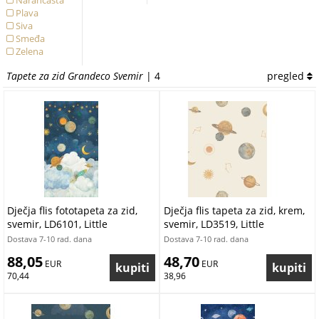
Narančasta
Plava
Siva
Smeđa
Zelena
Tapete za zid Grandeco Svemir
| 4
pregled
Dječja flis fototapeta za zid,
Dječja flis tapeta za zid, krem,
svemir, LD6101, Little
svemir, LD3519, Little
Dreamers, Grandeco | Ljepilo
Dreamers, Grandeco | Ljepilo
Dostava 7-10 rad. dana
Dostava 7-10 rad. dana
besplatno
besplatno
88,05
48,70
 EUR
 EUR
70,44
38,96