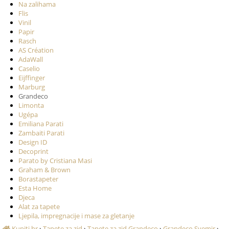
Na zalihama
Flis
Vinil
Papir
Rasch
AS Création
AdaWall
Caselio
Eijffinger
Marburg
Grandeco
Limonta
Ugépa
Emiliana Parati
Zambaiti Parati
Design ID
Decoprint
Parato by Cristiana Masi
Graham & Brown
Borastapeter
Esta Home
Djeca
Alat za tapete
Ljepila, impregnacije i mase za gletanje
Kupiti.hr
›
Tapete za zid
›
Tapete za zid Grandeco
›
Grandeco Svemir
›