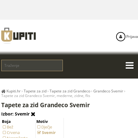
Prijava
Kupiti.hr
›
Tapete za zid
›
Tapete za zid Grandeco
›
Grandeco Svemir
›
Tapete za zid Grandeco Svemir, mederne, zidne, flis
Tapete za zid Grandeco Svemir
Izbor: Svemir
Boja
Motiv
Bež
Dječje
Crvena
Svemir