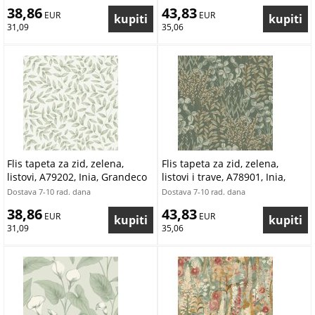
38,86
43,83
 EUR
 EUR
31,09
35,06
Flis tapeta za zid, zelena,
Flis tapeta za zid, zelena,
listovi, A79202, Inia, Grandeco
listovi i trave, A78901, Inia,
| Ljepilo besplatno
Grandeco | Ljepilo besplatno
Dostava 7-10 rad. dana
Dostava 7-10 rad. dana
38,86
43,83
 EUR
 EUR
31,09
35,06