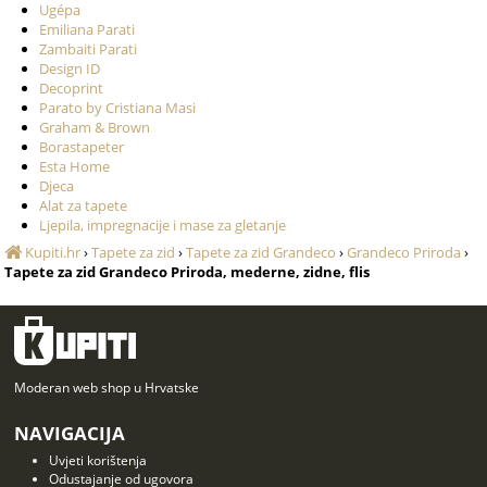
Ugépa
Emiliana Parati
Zambaiti Parati
Design ID
Decoprint
Parato by Cristiana Masi
Graham & Brown
Borastapeter
Esta Home
Djeca
Alat za tapete
Ljepila, impregnacije i mase za gletanje
Kupiti.hr
›
Tapete za zid
›
Tapete za zid Grandeco
›
Grandeco Priroda
›
Tapete za zid Grandeco Priroda, mederne, zidne, flis
Moderan web shop u Hrvatske
NAVIGACIJA
Uvjeti korištenja
Odustajanje od ugovora