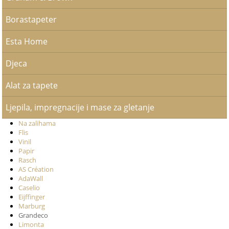
Borastapeter
Esta Home
Djeca
Alat za tapete
Ljepila, impregnacije i mase za gletanje
Na zalihama
Flis
Vinil
Papir
Rasch
AS Création
AdaWall
Caselio
Eijffinger
Marburg
Grandeco
Limonta