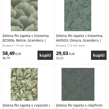
Zelena flis tapeta s listovima,
Zelena flis tapeta s listovima,
BZ3006, Belize, Grandeco |
A69503, Omura, Grandeco |
Ljepilo besplatno
Ljepilo besplatno
Dostava 7-10 rad. dana
Dostava 7-10 rad. dana
58,49
29,03
 EUR
 EUR
46,79
23,22
Zelena flis tapeta s cvijećem i
Zelena flis tapeta s reljefnim