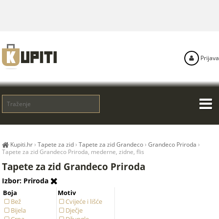
Prijava
Kupiti.hr
›
Tapete za zid
›
Tapete za zid Grandeco
›
Grandeco Priroda
›
Tapete za zid Grandeco Priroda, mederne, zidne, flis
Tapete za zid Grandeco Priroda
Izbor: Priroda
Boja
Motiv
Bež
Cvijeće i lišće
Bijela
Dječje