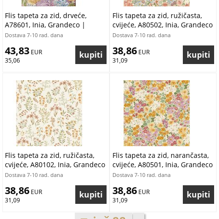
Flis tapeta za zid, drveće,
Flis tapeta za zid, ružičasta,
A78601, Inia, Grandeco |
cvijeće, A80502, Inia, Grandeco
Ljepilo besplatno
| Ljepilo besplatno
Dostava 7-10 rad. dana
Dostava 7-10 rad. dana
43,83
38,86
 EUR
 EUR
35,06
31,09
Flis tapeta za zid, ružičasta,
Flis tapeta za zid, narančasta,
cvijeće, A80102, Inia, Grandeco
cvijeće, A80501, Inia, Grandeco
| Ljepilo besplatno
| Ljepilo besplatno
Dostava 7-10 rad. dana
Dostava 7-10 rad. dana
38,86
38,86
 EUR
 EUR
31,09
31,09