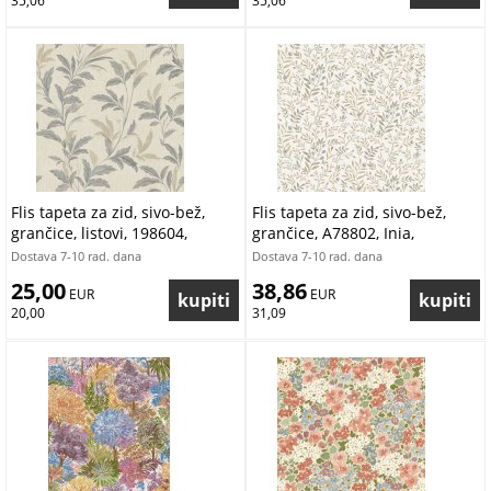
35,06
35,06
Flis tapeta za zid, sivo-bež,
Flis tapeta za zid, sivo-bež,
grančice, listovi, 198604,
grančice, A78802, Inia,
Grandeco | Ljepilo besplatno
Grandeco | Ljepilo besplatno
Dostava 7-10 rad. dana
Dostava 7-10 rad. dana
25,00
38,86
 EUR
 EUR
20,00
31,09