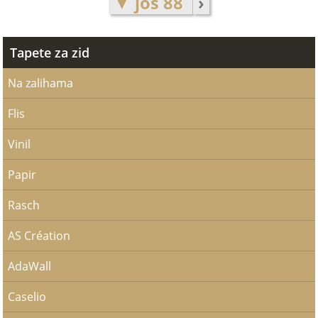
▼ još 88
›
Tapete za zid
Na zalihama
Flis
Vinil
Papir
Rasch
AS Création
AdaWall
Caselio