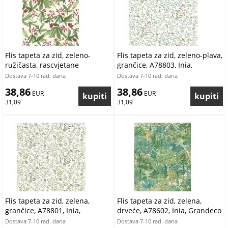
Flis tapeta za zid, zeleno-
Flis tapeta za zid, zeleno-plava,
ružičasta, rascvjetane
grančice, A78803, Inia,
grančice, A80401, Inia,
Grandeco | Ljepilo besplatno
Dostava 7-10 rad. dana
Dostava 7-10 rad. dana
Grandeco | Ljepilo besplatno
38,86
38,86
 EUR
 EUR
31,09
31,09
Flis tapeta za zid, zelena,
Flis tapeta za zid, zelena,
grančice, A78801, Inia,
drveće, A78602, Inia, Grandeco
Grandeco | Ljepilo besplatno
| Ljepilo besplatno
Dostava 7-10 rad. dana
Dostava 7-10 rad. dana