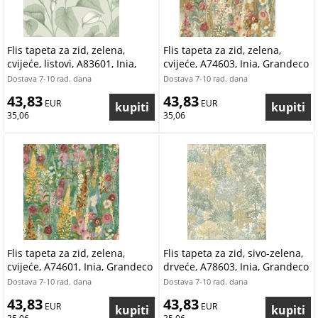
Flis tapeta za zid, zelena,
Flis tapeta za zid, zelena,
cvijeće, listovi, A83601, Inia,
cvijeće, A74603, Inia, Grandeco
Grandeco | Ljepilo besplatno
| Ljepilo besplatno
Dostava 7-10 rad. dana
Dostava 7-10 rad. dana
43,83
43,83
 EUR
 EUR
35,06
35,06
Flis tapeta za zid, zelena,
Flis tapeta za zid, sivo-zelena,
cvijeće, A74601, Inia, Grandeco
drveće, A78603, Inia, Grandeco
| Ljepilo besplatno
| Ljepilo besplatno
Dostava 7-10 rad. dana
Dostava 7-10 rad. dana
43,83
43,83
 EUR
 EUR