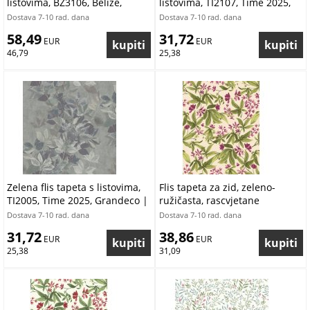
listovima, BZ3106, Belize,
listovima, TI2107, Time 2025,
Grandeco | Ljepilo besplatno
Grandeco | Ljepilo besplatno
Dostava 7-10 rad. dana
Dostava 7-10 rad. dana
58,49
31,72
 EUR
 EUR
46,79
25,38
Zelena flis tapeta s listovima,
Flis tapeta za zid, zeleno-
TI2005, Time 2025, Grandeco |
ružičasta, rascvjetane
Ljepilo besplatno
grančice, A80402, Inia,
Dostava 7-10 rad. dana
Dostava 7-10 rad. dana
Grandeco | Ljepilo besplatno
31,72
38,86
 EUR
 EUR
25,38
31,09