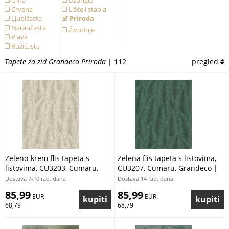
Crna
Džungle
Crvena
Lišće i stabla
Ljubičasta
Priroda
Narančasta
Životinje
Plava
Ružičasta
Siva
Tapete za zid Grandeco Priroda
| 112
pregled
Smeđa
Tirkizna
Zelena
Zlatna
Žuta
Zeleno-krem flis tapeta s
Zelena flis tapeta s listovima,
listovima, CU3203, Cumaru,
CU3207, Cumaru, Grandeco |
Grandeco | Ljepilo besplatno
Ljepilo besplatno
Dostava 7-10 rad. dana
Dostava 14 rad. dana
85,99
85,99
 EUR
 EUR
68,79
68,79