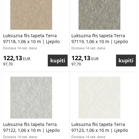
Luksuzna flis tapeta Terra
Luksuzna flis tapeta Terra
97118, 1,06 x 10 m | Ljepilo
97119, 1,06 x 10 m | Ljepilo
besplatno
besplatno
Dostava 14 rad. dana
Dostava 14 rad. dana
122,13
122,13
 EUR
 EUR
97,70
97,70
Luksuzna flis tapeta Terra
Luksuzna flis tapeta Terra
97122, 1,06 x 10 m | Ljepilo
97123, 1,06 x 10 m | Ljepilo
besplatno
besplatno
Dostava 14 rad. dana
Dostava 14 rad. dana