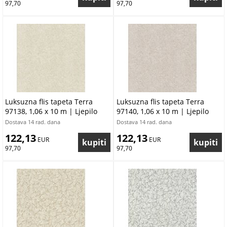
97,70
97,70
Luksuzna flis tapeta Terra
Luksuzna flis tapeta Terra
97138, 1,06 x 10 m | Ljepilo
97140, 1,06 x 10 m | Ljepilo
besplatno
besplatno
Dostava 14 rad. dana
Dostava 14 rad. dana
122,13
122,13
 EUR
 EUR
97,70
97,70