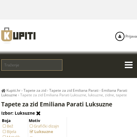
Prijava
Kupiti.hr
›
Tapete za zid
›
Tapete za zid Emiliana Parati
›
Emiliana Parati
Luksuzne
›
Tapete za zid Emiliana Parati Luksuzne, luksuzne, zidne, tapete
Tapete za zid Emiliana Parati Luksuzne
Izbor: Luksuzne
Boja
Motiv
Bež
Grafički dizajn
Bijela
Luksuzne