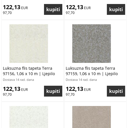
122,13
122,13
 EUR
 EUR
97,70
97,70
Luksuzna flis tapeta Terra
Luksuzna flis tapeta Terra
97156, 1,06 x 10 m | Ljepilo
97159, 1,06 x 10 m | Ljepilo
besplatno
besplatno
Dostava 14 rad. dana
Dostava 14 rad. dana
122,13
122,13
 EUR
 EUR
97,70
97,70