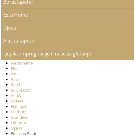
Borastapeter
Esta Home
Djeca
Alat za tapete
Ljepila, impregnacije i mase za gletanje
Na zalihama
Flis
Vinil
Papir
Rasch
AS Création
AdaWall
Caselio
Eijffinger
Marburg
Grandeco
Limonta
Ugépa
Emiliana Parati