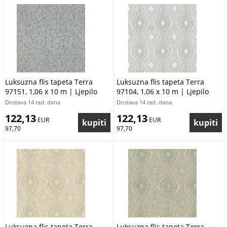
Luksuzna flis tapeta Terra
Luksuzna flis tapeta Terra
97151, 1,06 x 10 m | Ljepilo
97104, 1,06 x 10 m | Ljepilo
besplatno
besplatno
Dostava 14 rad. dana
Dostava 14 rad. dana
122,13
122,13
 EUR
 EUR
97,70
97,70
Luksuzna flis tapeta Terra
Luksuzna flis tapeta Terra