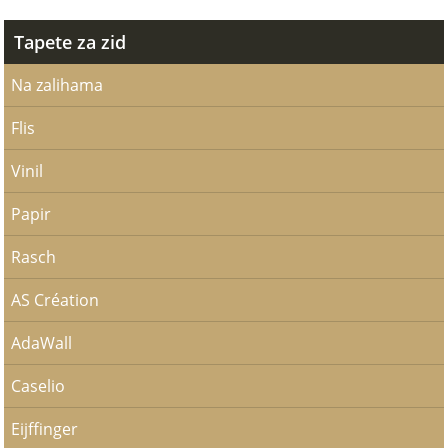
Tapete za zid
Na zalihama
Flis
Vinil
Papir
Rasch
AS Création
AdaWall
Caselio
Eijffinger