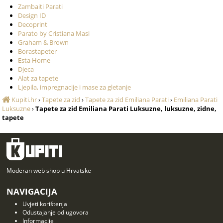
Zambaiti Parati
Design ID
Decoprint
Parato by Cristiana Masi
Graham & Brown
Borastapeter
Esta Home
Djeca
Alat za tapete
Ljepila, impregnacije i mase za gletanje
Kupiti.hr
›
Tapete za zid
›
Tapete za zid Emiliana Parati
›
Emiliana Parati
Luksuzne
›
Tapete za zid Emiliana Parati Luksuzne, luksuzne, zidne,
tapete
Moderan web shop u Hrvatske
NAVIGACIJA
Uvjeti korištenja
Odustajanje od ugovora
Informacije