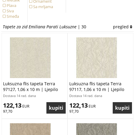
Metalik
Ornament
Plava
Sa mrljama
Siva
Smeđa
Tapete za zid Emiliana Parati Luksuzne
| 30
pregled
Luksuzna flis tapeta Terra
Luksuzna flis tapeta Terra
97127, 1,06 x 10 m | Ljepilo
97117, 1,06 x 10 m | Ljepilo
besplatno
besplatno
Dostava 14 rad. dana
Dostava 14 rad. dana
122,13
122,13
 EUR
 EUR
97,70
97,70