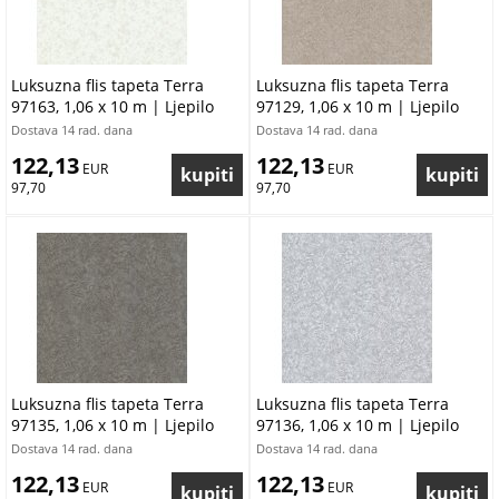
Luksuzna flis tapeta Terra
Luksuzna flis tapeta Terra
97163, 1,06 x 10 m | Ljepilo
97129, 1,06 x 10 m | Ljepilo
besplatno
besplatno
Dostava 14 rad. dana
Dostava 14 rad. dana
122,13
122,13
 EUR
 EUR
97,70
97,70
Luksuzna flis tapeta Terra
Luksuzna flis tapeta Terra
97135, 1,06 x 10 m | Ljepilo
97136, 1,06 x 10 m | Ljepilo
besplatno
besplatno
Dostava 14 rad. dana
Dostava 14 rad. dana
122,13
122,13
 EUR
 EUR