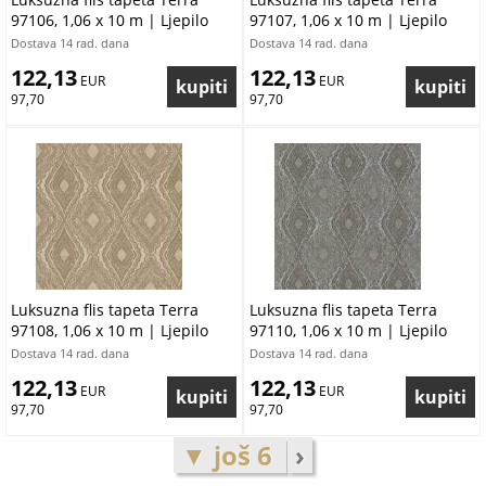
97106, 1,06 x 10 m | Ljepilo
97107, 1,06 x 10 m | Ljepilo
besplatno
besplatno
Dostava 14 rad. dana
Dostava 14 rad. dana
122,13
122,13
 EUR
 EUR
97,70
97,70
Luksuzna flis tapeta Terra
Luksuzna flis tapeta Terra
97108, 1,06 x 10 m | Ljepilo
97110, 1,06 x 10 m | Ljepilo
besplatno
besplatno
Dostava 14 rad. dana
Dostava 14 rad. dana
122,13
122,13
 EUR
 EUR
97,70
97,70
▼ još 6
›