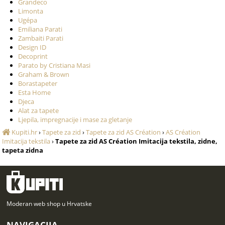
Grandeco
Limonta
Ugépa
Emiliana Parati
Zambaiti Parati
Design ID
Decoprint
Parato by Cristiana Masi
Graham & Brown
Borastapeter
Esta Home
Djeca
Alat za tapete
Ljepila, impregnacije i mase za gletanje
Kupiti.hr
›
Tapete za zid
›
Tapete za zid AS Création
›
AS Création
Imitacija tekstila
›
Tapete za zid AS Création Imitacija tekstila, zidne,
tapeta zidna
Moderan web shop u Hrvatske
NAVIGACIJA