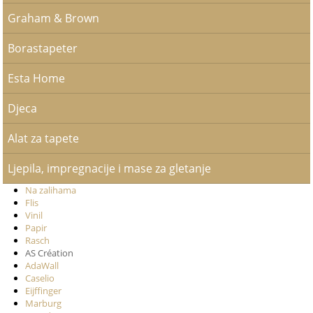
Graham & Brown
Borastapeter
Esta Home
Djeca
Alat za tapete
Ljepila, impregnacije i mase za gletanje
Na zalihama
Flis
Vinil
Papir
Rasch
AS Création
AdaWall
Caselio
Eijffinger
Marburg