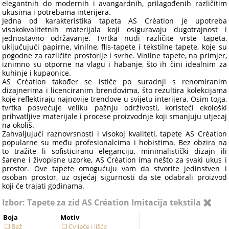
elegantnih do modernih i avangardnih, prilagođenih različitim
ukusima i potrebama interijera.
Jedna od karakteristika tapeta AS Création je upotreba
visokokvalitetnih materijala koji osiguravaju dugotrajnost i
jednostavno održavanje. Tvrtka nudi različite vrste tapeta,
uključujući papirne, vinilne, flis-tapete i tekstilne tapete, koje su
pogodne za različite prostorije i svrhe. Vinilne tapete, na primjer,
iznimno su otporne na vlagu i habanje, što ih čini idealnim za
kuhinje i kupaonice.
AS Création također se ističe po suradnji s renomiranim
dizajnerima i licenciranim brendovima, što rezultira kolekcijama
koje reflektiraju najnovije trendove u svijetu interijera. Osim toga,
tvrtka posvećuje veliku pažnju održivosti, koristeći ekološki
prihvatljive materijale i procese proizvodnje koji smanjuju utjecaj
na okoliš.
Zahvaljujući raznovrsnosti i visokoj kvaliteti, tapete AS Création
popularne su među profesionalcima i hobistima. Bez obzira na
to tražite li sofisticiranu eleganciju, minimalistički dizajn ili
šarene i živopisne uzorke, AS Création ima nešto za svaki ukus i
prostor. Ove tapete omogućuju vam da stvorite jedinstven i
osoban prostor, uz osjećaj sigurnosti da ste odabrali proizvod
koji će trajati godinama.
Izbor: Tapete za zid AS Création Imitacija tekstila
Boja
Motiv
Bež
Cvijeće i lišće