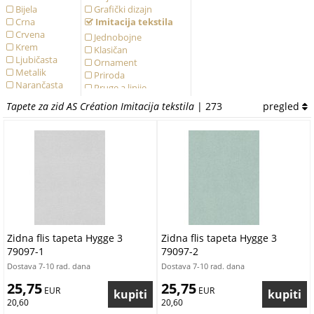
Bijela
Grafički dizajn
Crna
Imitacija tekstila
Crvena
Jednobojne
Krem
Klasičan
Ljubičasta
Ornament
Metalik
Priroda
Narančasta
Pruge a linije
Oker
Sa mrljama
Tapete za zid AS Création Imitacija tekstila
| 273
pregled
Plava
Struktura
Ružičasta
Siva
Smeđa
Tirkizna
Vining Ivy
Vining ivy
Višebojna
Zelena
Zlatna
Žuta
Zidna flis tapeta Hygge 3
Zidna flis tapeta Hygge 3
79097-1
79097-2
Dostava 7-10 rad. dana
Dostava 7-10 rad. dana
25,75
25,75
 EUR
 EUR
20,60
20,60