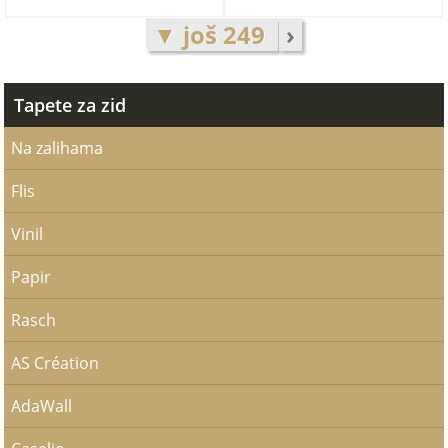
▼ još 249
›
Tapete za zid
Na zalihama
Flis
Vinil
Papir
Rasch
AS Création
AdaWall