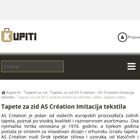
Prijava
Kupiti.hr
›
Tapete za zid
›
Tapete za zid AS Création
›
AS Création Imitacija
tekstila
›
Tapete za zid AS Création Imitacija tekstila, zidne, tapeta zidna
Tapete za zid AS Création Imitacija tekstila
AS Création je jedan od vodećih europskih proizvođača zidnih
tapeta, poznat po visokoj kvaliteti i raznovrsnom asortimanu. Ova
njemačka tvrtka osnovana je 1974. godine, a tijekom godina
postala je sinonim za inovativan dizajn i vrhunsku izradu tapeta.
AS Création nudi širok spektar stilova i uzoraka, od klasičnih i