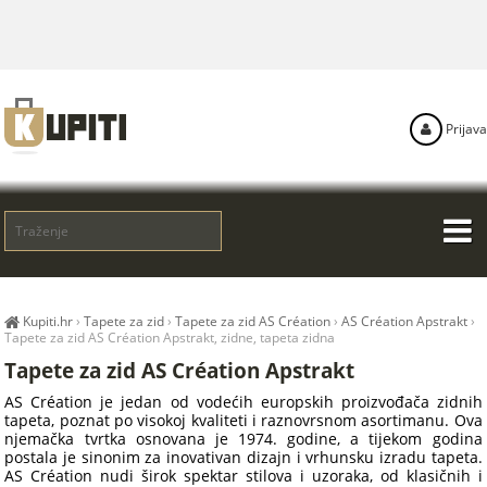
Prijava
Kupiti.hr
›
Tapete za zid
›
Tapete za zid AS Création
›
AS Création Apstrakt
›
Tapete za zid AS Création Apstrakt, zidne, tapeta zidna
Tapete za zid AS Création Apstrakt
AS Création je jedan od vodećih europskih proizvođača zidnih
tapeta, poznat po visokoj kvaliteti i raznovrsnom asortimanu. Ova
njemačka tvrtka osnovana je 1974. godine, a tijekom godina
postala je sinonim za inovativan dizajn i vrhunsku izradu tapeta.
AS Création nudi širok spektar stilova i uzoraka, od klasičnih i