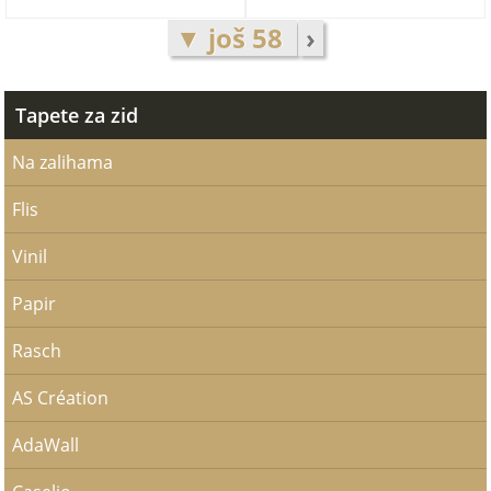
▼ još 58
›
Tapete za zid
Na zalihama
Flis
Vinil
Papir
Rasch
AS Création
AdaWall