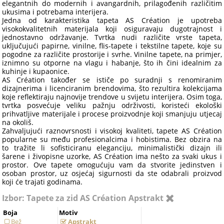
elegantnih do modernih i avangardnih, prilagođenih različitim
ukusima i potrebama interijera.
Jedna od karakteristika tapeta AS Création je upotreba
visokokvalitetnih materijala koji osiguravaju dugotrajnost i
jednostavno održavanje. Tvrtka nudi različite vrste tapeta,
uključujući papirne, vinilne, flis-tapete i tekstilne tapete, koje su
pogodne za različite prostorije i svrhe. Vinilne tapete, na primjer,
iznimno su otporne na vlagu i habanje, što ih čini idealnim za
kuhinje i kupaonice.
AS Création također se ističe po suradnji s renomiranim
dizajnerima i licenciranim brendovima, što rezultira kolekcijama
koje reflektiraju najnovije trendove u svijetu interijera. Osim toga,
tvrtka posvećuje veliku pažnju održivosti, koristeći ekološki
prihvatljive materijale i procese proizvodnje koji smanjuju utjecaj
na okoliš.
Zahvaljujući raznovrsnosti i visokoj kvaliteti, tapete AS Création
popularne su među profesionalcima i hobistima. Bez obzira na
to tražite li sofisticiranu eleganciju, minimalistički dizajn ili
šarene i živopisne uzorke, AS Création ima nešto za svaki ukus i
prostor. Ove tapete omogućuju vam da stvorite jedinstven i
osoban prostor, uz osjećaj sigurnosti da ste odabrali proizvod
koji će trajati godinama.
Izbor: Tapete za zid AS Création Apstrakt
Boja
Motiv
Bež
Apstrakt