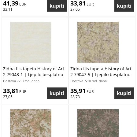
41,39
33,81
 EUR
 EUR
33,11
27,05
Zidna flis tapeta History of Art
Zidna flis tapeta History of Art
2 79048-1 | Ljepilo besplatno
2 79047-5 | Ljepilo besplatno
Dostava 7-10 rad. dana
Dostava 7-10 rad. dana
33,81
35,91
 EUR
 EUR
27,05
28,73