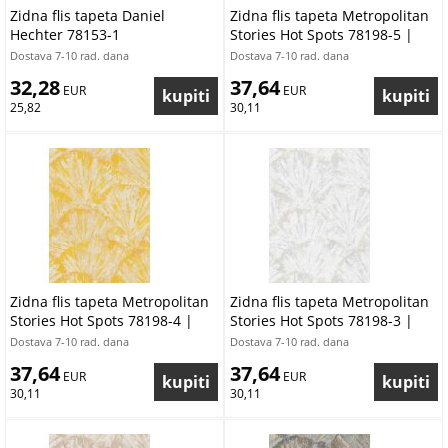
Zidna flis tapeta Daniel
Zidna flis tapeta Metropolitan
Hechter 78153-1
Stories Hot Spots 78198-5 |
Ljepilo besplatno
Dostava 7-10 rad. dana
Dostava 7-10 rad. dana
32,28
37,64
 EUR
 EUR
25,82
30,11
Zidna flis tapeta Metropolitan
Zidna flis tapeta Metropolitan
Stories Hot Spots 78198-4 |
Stories Hot Spots 78198-3 |
Ljepilo besplatno
Ljepilo besplatno
Dostava 7-10 rad. dana
Dostava 7-10 rad. dana
37,64
37,64
 EUR
 EUR
30,11
30,11