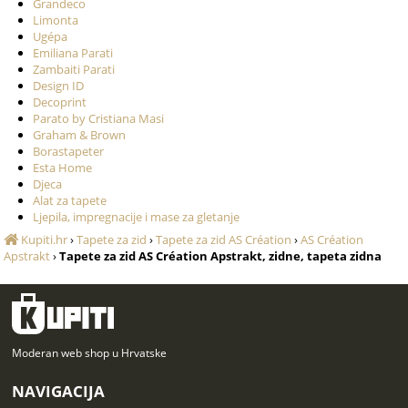
Grandeco
Limonta
Ugépa
Emiliana Parati
Zambaiti Parati
Design ID
Decoprint
Parato by Cristiana Masi
Graham & Brown
Borastapeter
Esta Home
Djeca
Alat za tapete
Ljepila, impregnacije i mase za gletanje
Kupiti.hr
›
Tapete za zid
›
Tapete za zid AS Création
›
AS Création
Apstrakt
›
Tapete za zid AS Création Apstrakt, zidne, tapeta zidna
Moderan web shop u Hrvatske
NAVIGACIJA