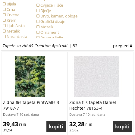
Bijela
Cvijeće i lišće
Crna
Dječje
Crvena
Drvo, kamen, obloge
Krem
Grafički dizajn
Ljubičasta
Mozaik
Metalik
Ornament
Narančasta
Pruge a linije
Oker
Struktura
Tapete za zid AS Création Apstrakt
| 82
pregled
Plava
Za mlade
Ružičasta
Životinje
Siva
Smeđa
Tirkizna
Vining Ivy
Vining ivy
Višebojna
Zelena
Zlatna
Crna
Zidna flis tapeta PintWalls 3
Zidna flis tapeta Daniel
Šarene
79187-7
Hechter 78153-4
Žuta
Dostava 7-10 rad. dana
Dostava 7-10 rad. dana
39,43
32,28
 EUR
 EUR
31,54
25,82