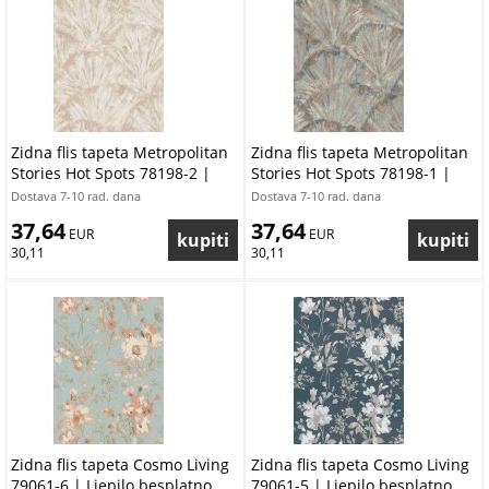
Zidna flis tapeta Metropolitan
Zidna flis tapeta Metropolitan
Stories Hot Spots 78198-2 |
Stories Hot Spots 78198-1 |
Ljepilo besplatno
Ljepilo besplatno
Dostava 7-10 rad. dana
Dostava 7-10 rad. dana
37,64
37,64
 EUR
 EUR
30,11
30,11
Zidna flis tapeta Cosmo Living
Zidna flis tapeta Cosmo Living
79061-6 | Ljepilo besplatno
79061-5 | Ljepilo besplatno