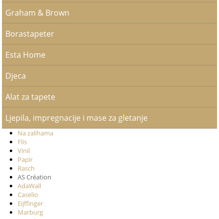
Graham & Brown
Borastapeter
Esta Home
Djeca
Alat za tapete
Ljepila, impregnacije i mase za gletanje
Na zalihama
Flis
Vinil
Papir
Rasch
AS Création
AdaWall
Caselio
Eijffinger
Marburg