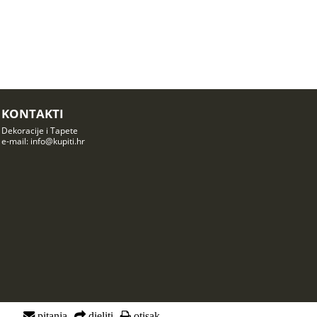
KONTAKTI
Dekoracije i Tapete
e-mail: info@kupiti.hr
pitanja
dieliti
otisak