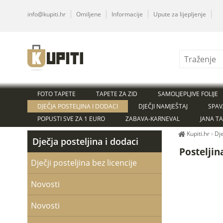
info@kupiti.hr
Omiljene
Informacije
Upute za lijepljenje
FOTO TAPETE
TAPETE ZA ZID
SAMOLJEPLJIVE FOLIJE
DJEČJA POSTELJINA I DODACI
DJEČJI NAMJEŠTAJ
SPAV
POPUSTI SVE ZA 1 EURO
ZABAVA-KARNEVAL
JANA T
Kupiti.hr
›
Dje
Dječja posteljina i dodaci
Posteljin
Dječji posteljina bez licencije
Novosti
Novosti