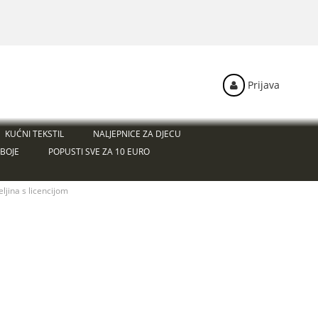
Prijava
KUĆNI TEKSTIL
NALJEPNICE ZA DJECU
BOJE
POPUSTI SVE ZA 10 EURO
eljina s licencijom