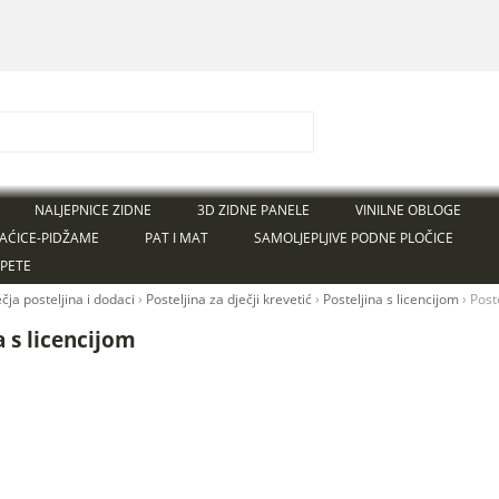
NALJEPNICE ZIDNE
3D ZIDNE PANELE
VINILNE OBLOGE
AĆICE-PIDŽAME
PAT I MAT
SAMOLJEPLJIVE PODNE PLOČICE
APETE
čja posteljina i dodaci
›
Posteljina za dječji krevetić
›
Posteljina s licencijom
›
Post
a s licencijom