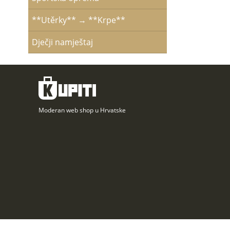
**Utěrky** → **Krpe**
Dječji namještaj
Moderan web shop u Hrvatske