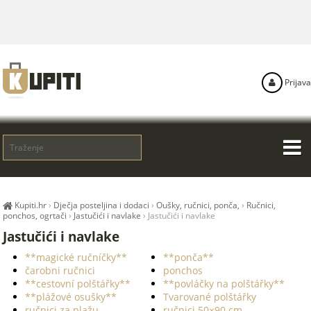
Prijava
Kupiti.hr
›
Dječja posteljina i dodaci
›
Oušky, ručnici, ponča,
›
Ručnici,
ponchos, ogrtači
›
Jastučići i navlake
›
Jastučići i navlake
Jastučići i navlake
**magické ručníčky**
**ponča**
čarobni ručnici
ponchos
**cestovní polštářky**
**povláčky na polštářky**
**plážové osušky**
Tvarované polštářky
ručnici za plažu
ručnici 50×90 cm