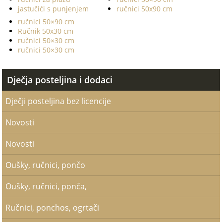
jastučići s punjenjem
ručnici 50x90 cm
ručnici 50×90 cm
Ručnik 50x30 cm
ručnici 50×30 cm
ručnici 50×30 cm
Dječja posteljina i dodaci
Dječji posteljina bez licencije
Novosti
Novosti
Oušky, ručnici, pončo
Oušky, ručnici, ponča,
Ručnici, ponchos, ogrtači