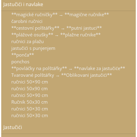
Jastučići i navlake
**magické ručníčky** → **magične ručnike**
čarobni ručnici
**cestovní polštářky** → **putni jastuci**
**plážové osušky** → **plažne ručnike**
ručnici za plažu
jastučići s punjenjem
**ponča**
ponchos
**povláčky na polštářky** → **navlake za jastučiće**
Tvarované polštářky → **Oblikovani jastučići**
ručnici 50×90 cm
ručnici 50x90 cm
ručnici 50×90 cm
Ručnik 50x30 cm
ručnici 50×30 cm
ručnici 50×30 cm
Jastučići