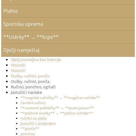
Plahte
Sportska oprema
**Utěrky** → **Krpe**
Dječji namještaj
Dječji posteljina bez licencije
Novosti
Novosti
Oušky, ručnici, pončo
Oušky, ručnici, ponča,
Ručnici, ponchos, ogrtači
Jastučići i navlake
**magické ručníčky** → **magične ručnike**
čarobni ručnici
**cestovní polštářky** → **putni jastuci**
**plážové osušky** → **plažne ručnike**
ručnici za plažu
jastučići s punjenjem
**ponča**
ponchos