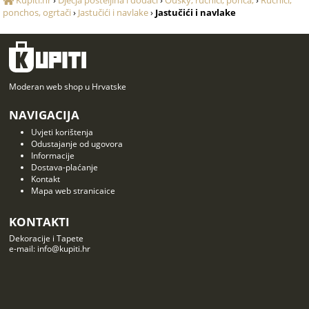
Kupiti.hr
›
Dječja posteljina i dodaci
›
Oušky, ručnici, ponča,
›
Ručnici,
ponchos, ogrtači
›
Jastučići i navlake
›
Jastučići i navlake
Moderan web shop u Hrvatske
NAVIGACIJA
Uvjeti korištenja
Odustajanje od ugovora
Informacije
Dostava-plaćanje
Kontakt
Mapa web stranicaice
KONTAKTI
Dekoracije i Tapete
e-mail: info@kupiti.hr