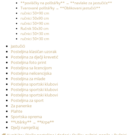
**povláčky na polštářky** → **navlake za jastučiće**
Tvarované polštářky → **Oblikovani jastučići**
ručnici 50×90 cm
ručnici 50x90 cm
ručnici 50×90 cm
Ručnik 50x30 cm
ručnici 50×30 cm
ručnici 50×30 cm
Jastučići
Posteljina klasičan uzorak
Posteljina za dječji krevetić
Posteljina foto print
Posteljina sa licencijom
Posteljina nelicencijska
Posteljina za mlade
Posteljina sportski klubovi
Posteljina sportski klubovi
Posteljina sportski klubovi
Posteljina za sport
Za panenke
Plahte
Sportska oprema
**Utěrky** → **Krpe**
Dječji namještaj