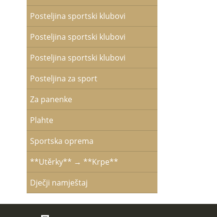
Posteljina sportski klubovi
Posteljina sportski klubovi
Posteljina sportski klubovi
Posteljina za sport
Za panenke
Plahte
Sportska oprema
**Utěrky** → **Krpe**
Dječji namještaj