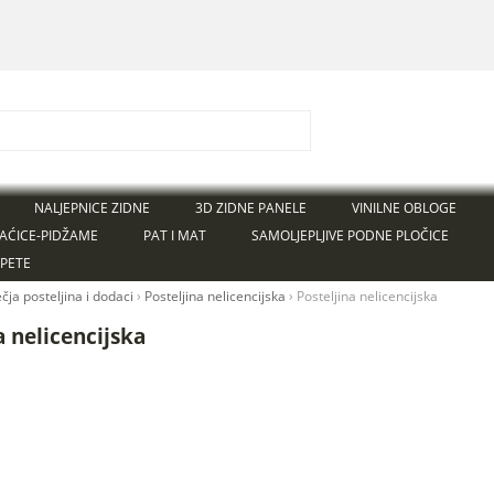
NALJEPNICE ZIDNE
3D ZIDNE PANELE
VINILNE OBLOGE
AĆICE-PIDŽAME
PAT I MAT
SAMOLJEPLJIVE PODNE PLOČICE
APETE
čja posteljina i dodaci
›
Posteljina nelicencijska
›
Posteljina nelicencijska
a nelicencijska