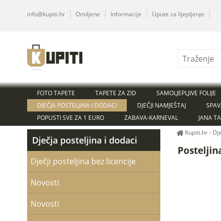
info@kupiti.hr
Omiljene
Informacije
Upute za lijepljenje
FOTO TAPETE
TAPETE ZA ZID
SAMOLJEPLJIVE FOLIJE
DJEČJA POSTELJINA I DODACI
DJEČJI NAMJEŠTAJ
SPAV
POPUSTI SVE ZA 1 EURO
ZABAVA-KARNEVAL
JANA T
Kupiti.hr
›
Dje
Dječja posteljina i dodaci
Posteljin
Dječji posteljina bez licencije
Novosti
Novosti