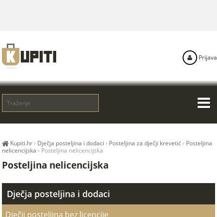
Prijava
Kupiti.hr
›
Dječja posteljina i dodaci
›
Posteljina za dječji krevetić
›
Posteljina
nelicencijska
›
Posteljina nelicencijska
Posteljina nelicencijska
Dječja posteljina i dodaci
Dječji posteljina bez licencije