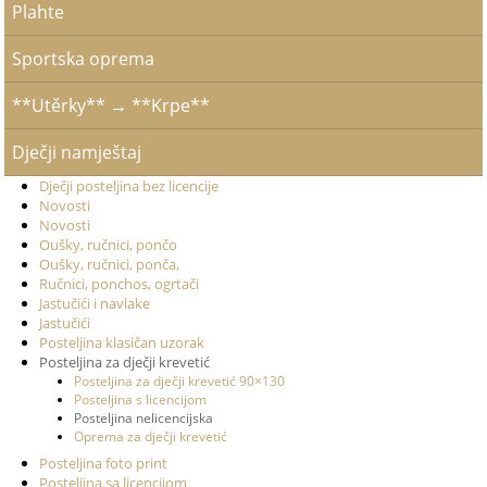
Plahte
Sportska oprema
**Utěrky** → **Krpe**
Dječji namještaj
Dječji posteljina bez licencije
Novosti
Novosti
Oušky, ručnici, pončo
Oušky, ručnici, ponča,
Ručnici, ponchos, ogrtači
Jastučići i navlake
Jastučići
Posteljina klasičan uzorak
Posteljina za dječji krevetić
Posteljina za dječji krevetić 90×130
Posteljina s licencijom
Posteljina nelicencijska
Oprema za dječji krevetić
Posteljina foto print
Posteljina sa licencijom