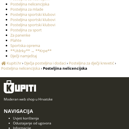
Posteljina nelicencijska
Posteljina za mlade
Posteljina sportski klubovi
Posteljina sportski klubovi
Posteljina sportski klubovi
Posteljina za sport
Za panenke
Plahte
Sportska oprema
**Utěrky** → **Krpe**
Dječji namještaj
Kupiti.hr
›
Dječja posteljina i dodaci
›
Posteljina za dječji krevetić
›
Posteljina nelicencijska
›
Posteljina nelicencijska
Moderan web shop u Hrvatske
NAVIGACIJA
Uvjeti korištenja
Odustajanje od ugovora
Informacije