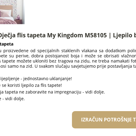
ječja flis tapeta My Kingdom M58105 | Ljepilo 
 tapeta
su proizvedene od specijalnih staklenih vlakana sa dodatkom polim
pete su perive, dobra postojanost boja i može se obrisati vlažno
is tapete možete ukloniti bez tragova na zidu, ne treba namakati fot
nosi samo na zid. U svakom slučaju savjetujemo prije postavljanja t
ijepljenje - jednostavno uklanjanje!
se koristi ljepilo za flis tapete!
enja tapeta ne zaboravite na impregnaciju - vidi dolje.
 - vidi dolje.
IZRAČUN POTROŠNJE 