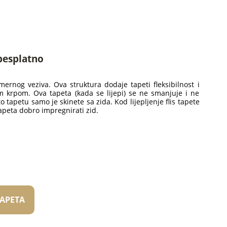
besplatno
ernog veziva. Ova struktura dodaje tapeti fleksibilnost i
m krpom. Ova tapeta (kada se lijepi) se ne smanjuje i ne
o tapetu samo je skinete sa zida. Kod lijepljenje flis tapete
apeta dobro impregnirati zid.
TAPETA