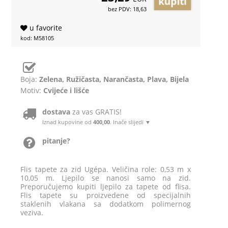
bez PDV: 18,63
u favorite
kod: M58105
Boja:
Zelena, Ružičasta, Narančasta, Plava, Bijela
Motiv:
Cvijeće i lišće
dostava
za vas GRATIS!
Iznad kupovine od
400,00
. Inače slijedi ▼
pitanje?
Flis tapete za zid Ugépa. Veličina role: 0,53 m x
10,05 m. Ljepilo se nanosi samo na zid.
Preporučujemo kupiti ljepilo za tapete od flisa.
Flis tapete su proizvedene od specijalnih
staklenih vlakana sa dodatkom polimernog
veziva.