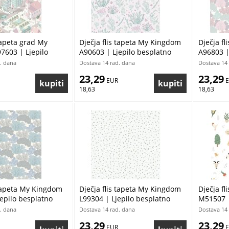
 tapeta grad My
Dječja flis tapeta My Kingdom
Dječja f
7603 | Ljepilo
A90603 | Ljepilo besplatno
A96803 |
. dana
Dostava 14 rad. dana
Dostava 14 
23,29
23,29
 EUR
 
18,63
18,63
 tapeta My Kingdom
Dječja flis tapeta My Kingdom
Dječja f
epilo besplatno
L99304 | Ljepilo besplatno
M51507 |
. dana
Dostava 14 rad. dana
Dostava 14 
23,29
23,29
 EUR
 