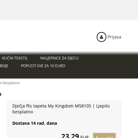
Prijava
KUĆNI TEKSTIL
NALJEPNICE ZA DJECU
BOJE
POPUSTI SVE ZA 10 EURO
lo besplatno
o
Dječja flis tapeta My Kingdom M58105 | Ljepilo
besplatno
Dostava 14 rad. dana
23,29
EUR