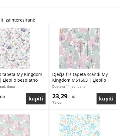
iti zainteresirani:
lis tapeta My Kingdom
Dječja flis tapeta scandi My
 Ljepilo besplatno
Kingdom M51603 | Ljepilo
besplatno
rad. dana
Dostava 14 rad. dana
23,29
EUR
 EUR
18,63