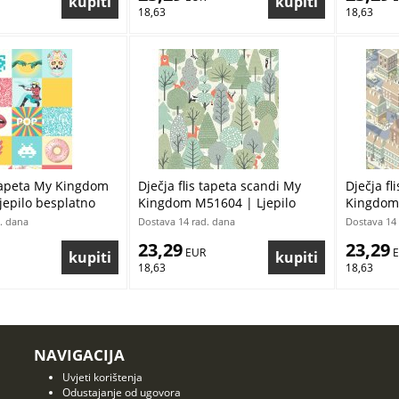
18,63
18,63
 tapeta My Kingdom
Dječja flis tapeta scandi My
Dječja fl
jepilo besplatno
Kingdom M51604 | Ljepilo
Kingdom 
besplatno
besplatn
. dana
Dostava 14 rad. dana
Dostava 14 
23,29
23,29
 EUR
 
18,63
18,63
NAVIGACIJA
Uvjeti korištenja
Odustajanje od ugovora