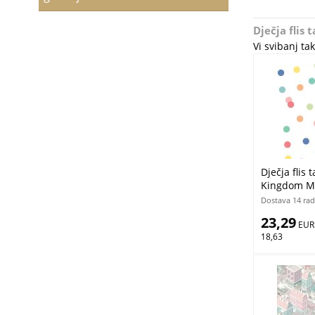
Dječja flis
Vi svibanj t
Dječja flis 
Kingdom M5
besplatno
Dostava 14 rad
23,29
 EUR
18,63