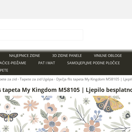
NALJEPNICE ZIDNE
3D ZIDNE PANELE
VINILNE OBLOGE
AĆICE-PIDŽAME
PAT I MAT
SAMOLJEPLJIVE PODNE PLOČICE
APETE
pete za zid
›
Tapete za zid Ugépa
›
Dječja flis tapeta My Kingdom M58105 | Ljepi
is tapeta My Kingdom M58105 | Ljepilo besplatn