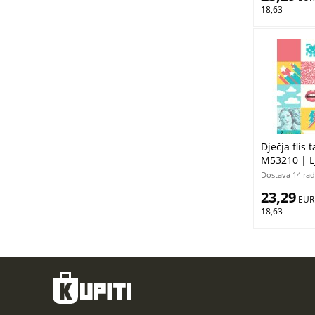
18,63
Dječja flis
M53210 | L
Dostava 14 rad
23,29
 EUR
18,63