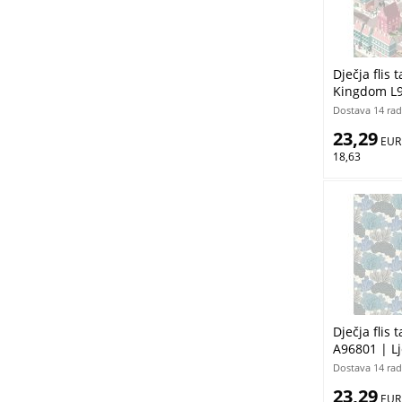
Dječja flis
Kingdom L9
besplatno
Dostava 14 rad
23,29
 EUR
18,63
Dječja flis
A96801 | Lj
Dostava 14 rad
23,29
 EUR