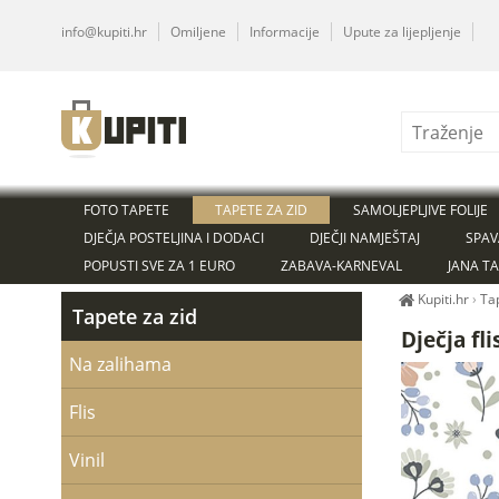
info@kupiti.hr
Omiljene
Informacije
Upute za lijepljenje
FOTO TAPETE
TAPETE ZA ZID
SAMOLJEPLJIVE FOLIJE
DJEČJA POSTELJINA I DODACI
DJEČJI NAMJEŠTAJ
SPAV
POPUSTI SVE ZA 1 EURO
ZABAVA-KARNEVAL
JANA T
Kupiti.hr
›
Ta
Tapete za zid
Dječja fl
Na zalihama
Flis
Vinil