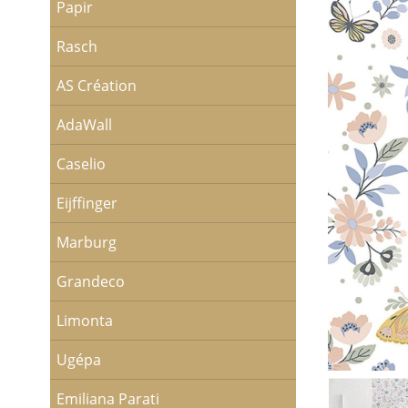
Papir
Rasch
AS Création
AdaWall
Caselio
Eijffinger
Marburg
Grandeco
Limonta
Ugépa
Emiliana Parati