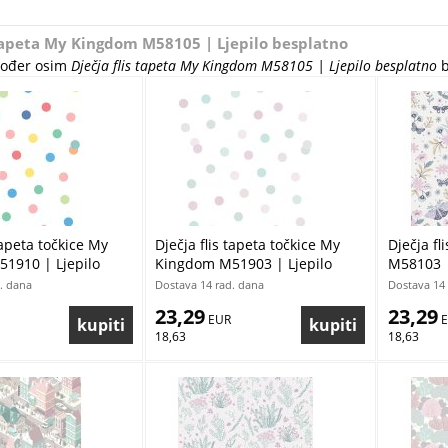
 tapeta My Kingdom M58105 | Ljepilo besplatno
akođer osim
Dječja flis tapeta My Kingdom M58105 | Ljepilo besplatno
b
tapeta točkice My
Dječja flis tapeta točkice My
Dječja f
1910 | Ljepilo
Kingdom M51903 | Ljepilo
M58103 |
besplatno
. dana
Dostava 14 rad. dana
Dostava 14 
23,29
23,29
 EUR
 
18,63
18,63