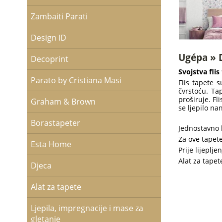
Zambaiti Parati
Design ID
Ugépa » D
Decoprint
Svojstva flis
Parato by Cristiana Masi
Flis tapete 
čvrstoću. Ta
proširuje. Fl
Graham & Brown
se ljepilo na
Borastapeter
Jednostavno l
Za ove tapete 
Esta Home
Prije lijeplj
Alat za tapete
Djeca
Alat za tapete
Ljepila, impregnacije i mase za
gletanje