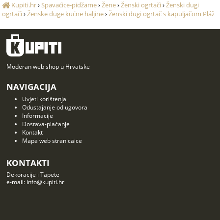
Kupiti.hr
›
Spavaćice-pidžame
›
Žene
›
Ženski ogrtači
›
Ženski dugi
ogrtači
›
Ženske duge kućne haljine
›
Ženski dugi ogrtač s kapuljačom Pláž
Moderan web shop u Hrvatske
NAVIGACIJA
Uvjeti korištenja
Odustajanje od ugovora
Informacije
Dostava-plaćanje
Kontakt
Mapa web stranicaice
KONTAKTI
Dekoracije i Tapete
e-mail: info@kupiti.hr