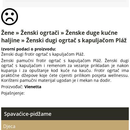
Žene » Ženski ogrtači » Ženske duge kućne
haljine » Ženski dugi ogrtač s kapuljačom Pláž
Izvorni podaci o proizvodu:
Ženski dugi frotir ogrtač s kapuljačom Pláž.
Ženski pamučni frotir ogrtač s kapuljačom Pláž. Ženski dugi
ogrtač s kapuljačom i remenom za vezanje prikladan je nakon
kupanja i za opuštanje kod kuće na kauču. Frotir ogrtač ima
praktične džepove koje ćete cijeniti prilikom posjeta wellnessu.
Korišteni pamučni materijal ugodan je i mekan na dodir.
Proizvođač:
Vienetta
Pojašnjenje:
Spavaćice-pidžame
Djeca