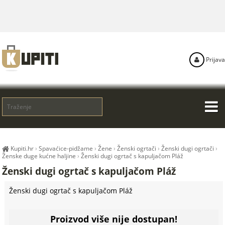
Prijava
Kupiti.hr
›
Spavaćice-pidžame
›
Žene
›
Ženski ogrtači
›
Ženski dugi ogrtači
›
Ženske duge kućne haljine
›
Ženski dugi ogrtač s kapuljačom Pláž
Ženski dugi ogrtač s kapuljačom Pláž
Ženski dugi ogrtač s kapuljačom Pláž
Proizvod više nije dostupan!