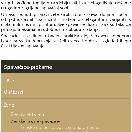
su prilagođene toplijem razdoblju, ali i za cjelogodišnje nošenje
u ugodno zagrijanoj spavaćoj sobi.
U našoj ponudi pronaći ćete širok izbor krojeva, duljina i boja –
od jednostavnih pamučnih modela do elegantnih varijanti s
čipkom ili nježnim printom. Sve spavaćice dizajnirane su tako da
pružaju maksimalnu udobnost i slobodu kretanja.
Spavaćica s kratkim rukavima praktičan je, ženstven i moderan
izbor za svaku ženu koja se želi osjećati dobro i izgledati lijepo
čak i tijekom spavanja.
Spavaćice-pidžame
Djeca
Muškarci
Žene
Ženska pidžama
Ženske noćne spavaćice
Ženske noćne spavaćice na naramenice