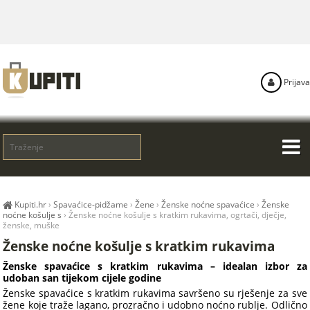
Prijava
Kupiti.hr
›
Spavaćice-pidžame
›
Žene
›
Ženske noćne spavaćice
›
Ženske
noćne košulje s
›
Ženske noćne košulje s kratkim rukavima, ogrtači, dječje,
ženske, muške
Ženske noćne košulje s kratkim rukavima
Ženske spavaćice s kratkim rukavima – idealan izbor za
udoban san tijekom cijele godine
Ženske spavaćice s kratkim rukavima savršeno su rješenje za sve
žene koje traže lagano, prozračno i udobno noćno rublje. Odlično