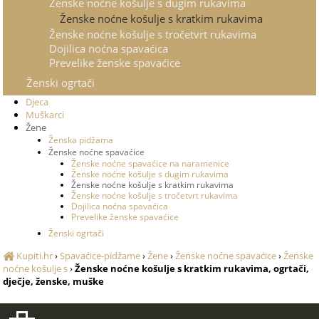
Ženske noćne košulje s dugim rukavima
Ženske noćne košulje s kratkim rukavima
Ženske noćne košulje s tročetvrt rukavima
Dojilica noćna spavaćica
Prevelike ženske spavaćice
Ženski ogrtači
Djeca
Muškarci
Žene
Ženska pidžama
Ženske noćne spavaćice
Ženske noćne spavaćice na naramenice
Ženske noćne košulje s dugim rukavima
Ženske noćne košulje s kratkim rukavima
Ženske noćne košulje s tročetvrt rukavima
Dojilica noćna spavaćica
Prevelike ženske spavaćice
Ženski ogrtači
Kupiti.hr
›
Spavaćice-pidžame
›
Žene
›
Ženske noćne spavaćice
›
Ženske
noćne košulje s
›
Ženske noćne košulje s kratkim rukavima, ogrtači,
dječje, ženske, muške