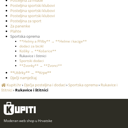
Posteljina za mlade
Posteljina sportski klubovi
Posteljina sportski klubovi
Posteljina sportski klubovi
Posteljina za sport
Za panenke
Plahte
Sportska oprema
**Helmy a Přilby** → **Helme i kacige**
dodaci za bicikl
Košíky → **Košarice**
Rukavice i štitnici
Sportski dodaci
**Zvonky** → **Zvonci**
**Utěrky** → **Krpe**
Dječji namještaj
Kupiti.hr
›
Dječja posteljina i dodaci
›
Sportska oprema
›
Rukavice i
štitnici
›
Rukavice i štitnici
Moderan web shop u Hrvatske