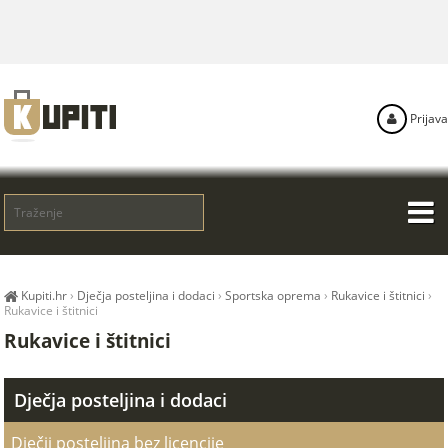
Prijava
Kupiti.hr
›
Dječja posteljina i dodaci
›
Sportska oprema
›
Rukavice i štitnici
›
Rukavice i štitnici
Rukavice i štitnici
Dječja posteljina i dodaci
Dječji posteljina bez licencije