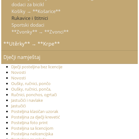
dodaci za bicikl
Košíky → **Košarice**
Rukavice i štitnici
Sportski dodaci
**Zvonky** → **Zvonci**
**Utěrky** → **Krpe**
Dječji namještaj
Dječji posteljina bez licencije
Novosti
Novosti
Oušky, ručnici, pončo
Oušky, ručnici, ponča,
Ručnici, ponchos, ogrtači
Jastučići i navlake
Jastučići
Posteljina klasičan uzorak
Posteljina za dječji krevetić
Posteljina foto print
Posteljina sa licencijom
Posteljina nelicencijska