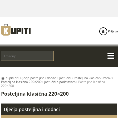
Prijava
Kupiti.hr
›
Dječja posteljina i dodaci
›
Jastučići
›
Posteljina klasičan uzorak
›
Posteljina klasična 220×200
›
jastučići s podstavom
›
Posteljina klasična
220×200
Posteljina klasična 220×200
Dječja posteljina i dodaci