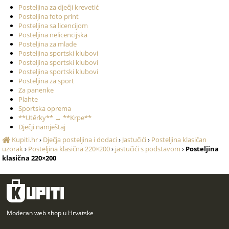
Posteljina za dječji krevetić
Posteljina foto print
Posteljina sa licencijom
Posteljina nelicencijska
Posteljina za mlade
Posteljina sportski klubovi
Posteljina sportski klubovi
Posteljina sportski klubovi
Posteljina za sport
Za panenke
Plahte
Sportska oprema
**Utěrky** → **Krpe**
Dječji namještaj
Kupiti.hr
›
Dječja posteljina i dodaci
›
Jastučići
›
Posteljina klasičan
uzorak
›
Posteljina klasična 220×200
›
jastučići s podstavom
›
Posteljina
klasična 220×200
Moderan web shop u Hrvatske