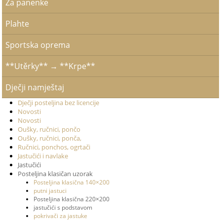
Za panenke
Plahte
Sportska oprema
**Utěrky** → **Krpe**
Dječji namještaj
Dječji posteljina bez licencije
Novosti
Novosti
Oušky, ručnici, pončo
Oušky, ručnici, ponča,
Ručnici, ponchos, ogrtači
Jastučići i navlake
Jastučići
Posteljina klasičan uzorak
Posteljina klasična 140×200
putni jastuci
Posteljina klasična 220×200
jastučići s podstavom
pokrivači za jastuke